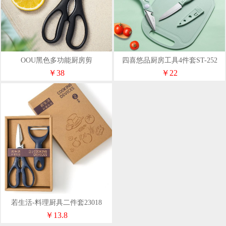
OOU黑色多功能厨房剪
四喜悠品厨房工具4件套ST-252
￥38
￥22
若生活-料理厨具二件套23018
￥13.8