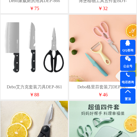
Debo康威厨房用具DEP-866
博堡格物工具五件套BDY-
GW698A
￥75
￥32
QQ咨询
公众号
电话咨询
Debo艾力克套装刀具DEP-861
Debo格里芬套装刀DEP-807
￥88
￥46
置顶