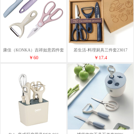
康佳（KONKA）吉祥如意四件套
若生活-料理厨具三件套23017
KZ-DJ05
￥60
￥17.4