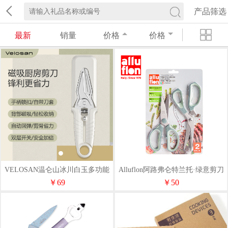
产品筛选
最新
销量
价格
价格
VELOSAN温仑山冰川白玉多功能
Alluflon阿路弗仑特兰托·绿意剪刀
厨房剪刀VE026
两件套
￥69
￥50