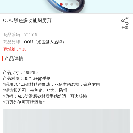
OOU黑色多功能厨房剪
商品编码：V11519
商品品牌：
OOU（点击进入品牌）
商城价 :￥38
产品详情
产品尺寸：198*85

产品材质：3Cr13+pp手柄

⊙采用3Cr13钢材精铸而成，不易生锈磨损，锋利耐用

⊙锯齿状刀刃：去鱼鳞、省力、防滑

⊙剪柄：ABS防滑磨砂材质手感舒适、可夹核桃

⊙刀刃外侧可开啤酒盖"