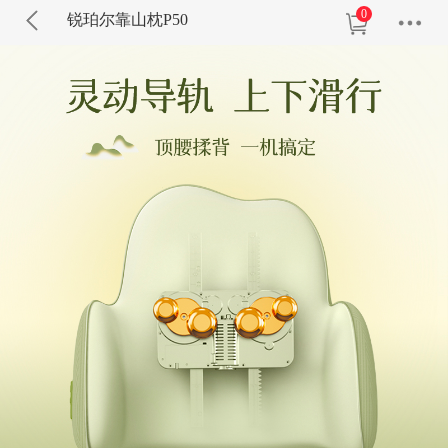
0
锐珀尔靠山枕P50