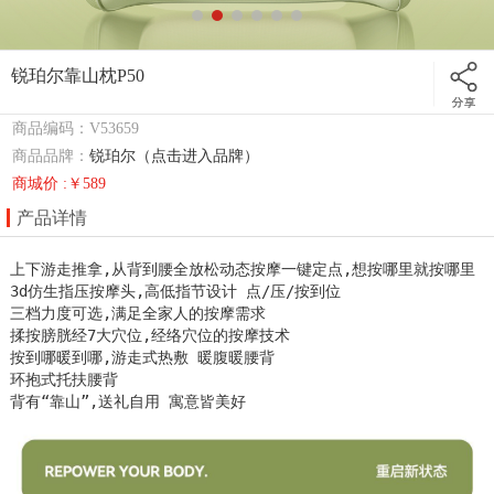
锐珀尔靠山枕P50
商品编码：V53659
商品品牌：
锐珀尔（点击进入品牌）
商城价 :￥589
产品详情
上下游走推拿,从背到腰全放松动态按摩一键定点,想按哪里就按哪里

3d仿生指压按摩头,高低指节设计 点/压/按到位

三档力度可选,满足全家人的按摩需求

揉按膀胱经7大穴位,经络穴位的按摩技术

按到哪暖到哪,游走式热敷 暖腹暖腰背

环抱式托扶腰背 

背有“靠山”,送礼自用 寓意皆美好