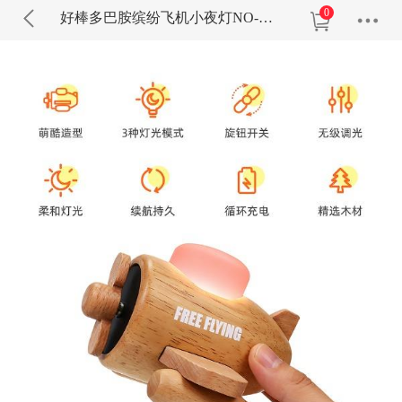
0
好棒多巴胺缤纷飞机小夜灯NO-HB075