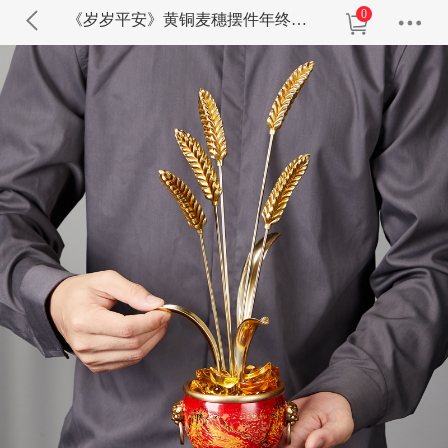
0
《岁岁平安》黄铜麦穗摆件年终礼品