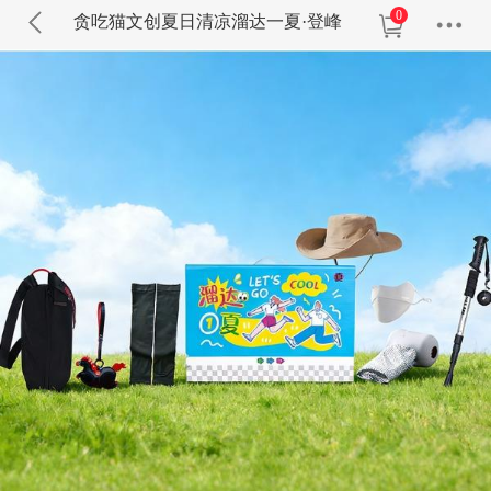
0
贪吃猫文创夏日清凉溜达一夏·登峰