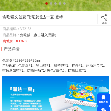
贪吃猫文创夏日清凉溜达一夏·登峰
商品编码：V72153
商品品牌：
贪吃猫（点击进入品牌）
商城价 :￥136.8
产品详情
包装盒*1390*260*85mm

产品配置:包装盒*1、登山杖*1、斜挎包*1、挂件*1、运动汗巾*1、
空顶遮阳帽*1、防晒冰袖*1(黑色/白色)、防晒口罩*1
QQ咨询