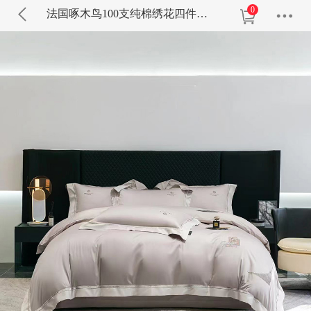
0
法国啄木鸟100支纯棉绣花四件套贝卡姆公爵咖ZMT0090