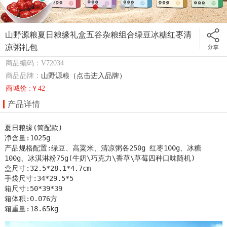
山野源粮夏日粮缘礼盒五谷杂粮组合绿豆冰糖红枣清
凉粥礼包
商品编码：V72034
商品品牌：
山野源粮（点击进入品牌）
商城价 :￥42
产品详情
夏日粮缘(简配款)

净含量:1025g

产品规格配置:绿豆、高粱米、清凉粥各250g 红枣100g、冰糖
100g、冰淇淋粉75g(牛奶\巧克力\香草\草莓四种口味随机)

盒尺寸:32.5*28.1*4.7cm

手袋尺寸:34*29.5*5

箱尺寸:50*39*39

箱体积:0.076方

箱重量:18.65kg