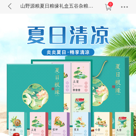
0
山野源粮夏日粮缘礼盒五谷杂粮组合绿豆冰糖红枣清凉粥礼包