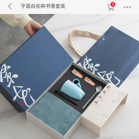
0
字器自在杯书香套装