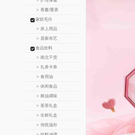
护理保健
>
香薰/熏香
>
家纺毛巾
床上用品
>
居家布艺
>
食品饮料
南北干货
>
礼券卡券
>
食用油
>
休闲食品
>
粮油调味
>
茗茶礼盒
>
生鲜礼盒
>
传统滋补
>
饮料冲调
>