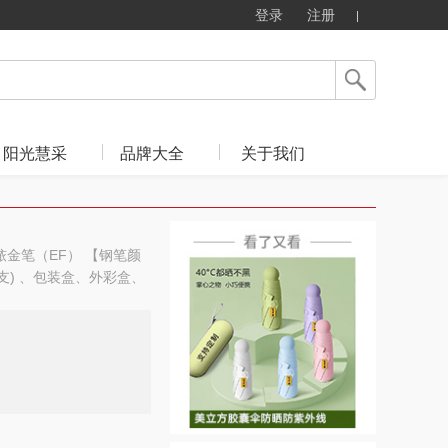
登录
注册
阳光慧采
品牌大全
关于我们
 铱金笔（EF） 【钢笔颜
支) 、包装盒、外彩盒、
m