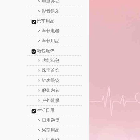
电脑办公
>
影音娱乐
>
汽车用品
车载电器
>
车载用品
>
箱包服饰
功能箱包
>
珠宝首饰
>
钟表眼镜
>
服饰内衣
>
户外鞋服
>
生活日用
日用杂货
>
浴室用品
>