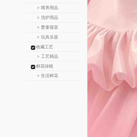
喂养用品
>
洗护用品
>
婴童寝居
>
玩具乐器
>
收藏工艺
工艺精品
>
鲜花绿植
生活鲜花
>