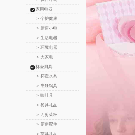
家用电器
个护健康
>
厨房小电
>
生活电器
>
环境电器
>
大家电
>
杯壶厨具
杯壶水具
>
烹饪锅具
>
咖啡具
>
餐具礼品
>
刀剪菜板
>
厨房配件
>
茶具礼品
>