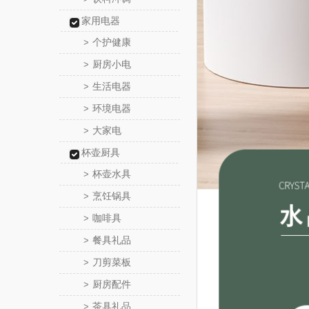
家用电器
个护健康
>
厨房小电
>
生活电器
>
环境电器
>
大家电
>
杯壶厨具
杯壶水具
>
烹饪锅具
>
咖啡具
>
餐具礼品
>
刀剪菜板
>
厨房配件
>
茶具礼品
>