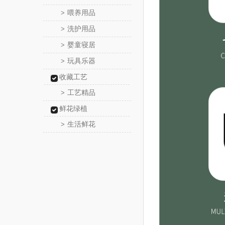
喂养用品
>
洗护用品
>
婴童寝居
>
玩具乐器
>
收藏工艺
工艺精品
>
鲜花绿植
生活鲜花
>