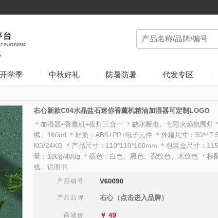
开学季
中秋好礼
防暑防暑
代发专区
右心新款C04水晶盐石迷你香薰机精油加湿器可定制LOGO
＊加湿器+香薰机+夜灯三合一 ＊缺水断电、七彩火焰氛围灯 
携、160ml ＊材质：ABS+PP+电子元件 ＊外箱尺寸：59*47.
KG/24KG ＊产品尺寸：110*110*100mm ＊包装盒尺寸：115
量：180g/400g ＊颜色：白色、黑色、裂纹色、木纹色 ＊
线、说明书
V60090
产品编号
右心（点击进入品牌）
产品品牌
￥
49
商城价