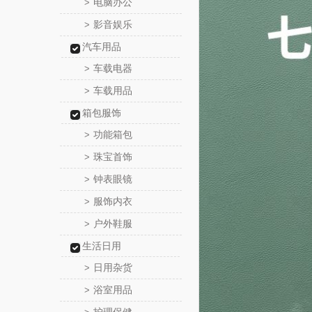
电脑办公
>
影音娱乐
>
汽车用品
车载电器
>
车载用品
>
箱包服饰
功能箱包
>
珠宝首饰
>
钟表眼镜
>
服饰内衣
>
户外鞋服
>
生活日用
日用杂货
>
浴室用品
>