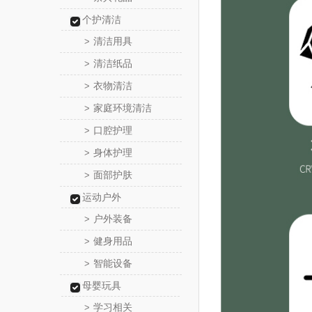
个护清洁
清洁用具
>
清洁纸品
>
衣物清洁
>
家庭环境清洁
>
口腔护理
>
身体护理
>
面部护肤
>
运动户外
户外装备
>
健身用品
>
智能设备
>
母婴玩具
学习相关
>