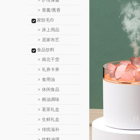
护理保健
>
香薰/熏香
>
家纺毛巾
床上用品
>
居家布艺
>
食品饮料
南北干货
>
礼券卡券
>
食用油
>
休闲食品
>
粮油调味
>
茗茶礼盒
>
生鲜礼盒
>
传统滋补
>
饮料冲调
>