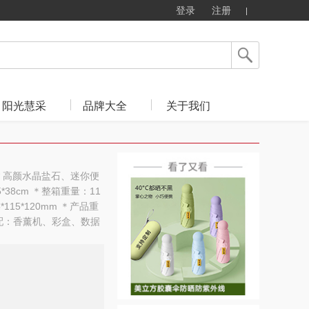
登录
注册
阳光慧采
品牌大全
关于我们
* 高颜水晶盐石、迷你便
5*38cm ＊整箱重量：11
*115*120mm ＊产品重
标配：香薰机、彩盒、数据