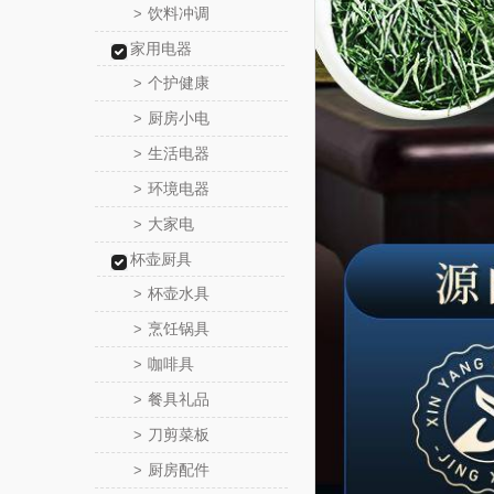
饮料冲调
>
家用电器
个护健康
>
厨房小电
>
生活电器
>
环境电器
>
大家电
>
杯壶厨具
杯壶水具
>
烹饪锅具
>
咖啡具
>
餐具礼品
>
刀剪菜板
>
厨房配件
>