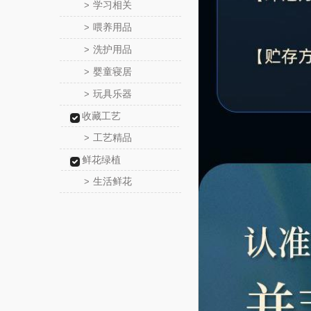
学习相关
>
喂养用品
>
洗护用品
>
婴童寝居
>
玩具乐器
>
收藏工艺
工艺精品
>
鲜花绿植
生活鲜花
>