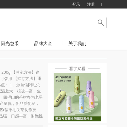
登录
注册
阳光慧采
品牌大全
关于我们
200g 【冲泡方法】建
即可饮用 【贮存方法】通
卖点： 1、源自信阳毛尖
夜温差大，植被丰富，生
2、四望山的茶树多为老旱
产量低，但品质优良，
艺(信阳毛尖茶制作技
甘迅猛，口感丰富，耐泡性