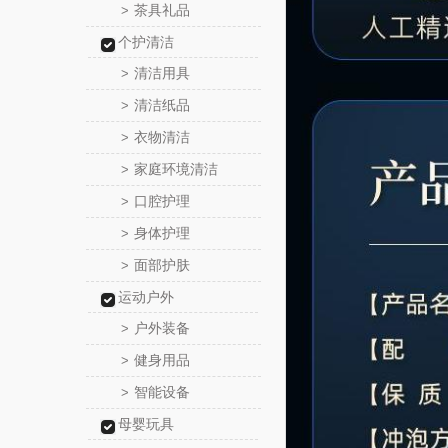
茶具礼品
>
个护清洁
清洁用具
>
清洁纸品
>
衣物清洁
>
家庭环境清洁
>
口腔护理
>
身体护理
>
面部护肤
>
运动户外
户外装备
>
健身用品
>
智能设备
>
母婴玩具