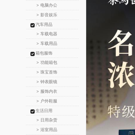
电脑办公
>
影音娱乐
>
汽车用品
车载电器
>
车载用品
>
箱包服饰
功能箱包
>
珠宝首饰
>
钟表眼镜
>
服饰内衣
>
户外鞋服
>
生活日用
日用杂货
>
浴室用品
>