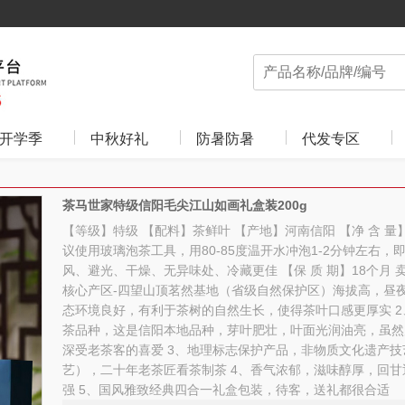
开学季
中秋好礼
防暑防暑
代发专区
茶马世家特级信阳毛尖江山如画礼盒装200g
【等级】特级 【配料】茶鲜叶 【产地】河南信阳 【净 含 量】
议使用玻璃泡茶工具，用80-85度温开水冲泡1-2分钟左右，
风、避光、干燥、无异味处、冷藏更佳 【保 质 期】18个月 
核心产区-四望山顶茗然基地（省级自然保护区）海拔高，昼
态环境良好，有利于茶树的自然生长，使得茶叶口感更厚实 
茶品种，这是信阳本地品种，芽叶肥壮，叶面光润油亮，虽然
深受老茶客的喜爱 3、地理标志保护产品，非物质文化遗产技
艺），二十年老茶匠看茶制茶 4、香气浓郁，滋味醇厚，回
强 5、国风雅致经典四合一礼盒包装，待客，送礼都很合适