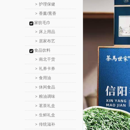
护理保健
>
香薰/熏香
>
家纺毛巾
床上用品
>
居家布艺
>
食品饮料
南北干货
>
礼券卡券
>
食用油
>
休闲食品
>
粮油调味
>
茗茶礼盒
>
生鲜礼盒
>
传统滋补
>