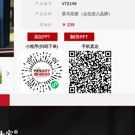
V72149
产品编号
茶马世家（点击进入品牌）
产品品牌
￥
239
商城价
小程序(扫码下单)
手机直达