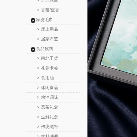
护理保健
>
香薰/熏香
>
家纺毛巾
床上用品
>
居家布艺
>
食品饮料
南北干货
>
礼券卡券
>
食用油
>
休闲食品
>
粮油调味
>
茗茶礼盒
>
生鲜礼盒
>
传统滋补
>
饮料冲调
>