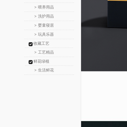
喂养用品
>
洗护用品
>
婴童寝居
>
玩具乐器
>
收藏工艺
工艺精品
>
鲜花绿植
生活鲜花
>