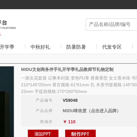
开学季
中秋好礼
防暑防暑
代发专区
MIDU文创商务伴手礼开学季礼品教师节礼物定制
一路生花套装 记事本封面 变色PU革 香膏香型 女士香水味 书
210*145*20mm 香言规格:61*61mm 扎 木质书签规格:145*30
22mm 手提袋规格:270*260*50mm
V59048
产品编号
MIDU咪依度（点击进入品牌）
产品品牌
￥
110
商城价