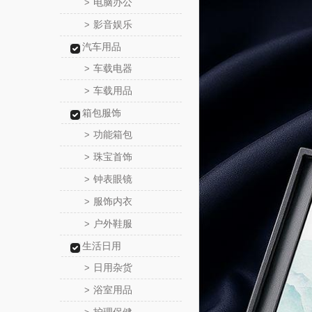
电脑办公
>
影音娱乐
>
汽车用品
车载电器
>
车载用品
>
箱包服饰
功能箱包
>
珠宝首饰
>
钟表眼镜
>
服饰内衣
>
户外鞋服
>
生活日用
日用杂货
>
浴室用品
>