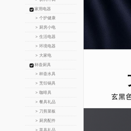
家用电器
个护健康
>
厨房小电
>
生活电器
>
环境电器
>
大家电
>
杯壶厨具
杯壶水具
>
烹饪锅具
>
咖啡具
>
餐具礼品
>
刀剪菜板
>
厨房配件
>
茶具礼品
>