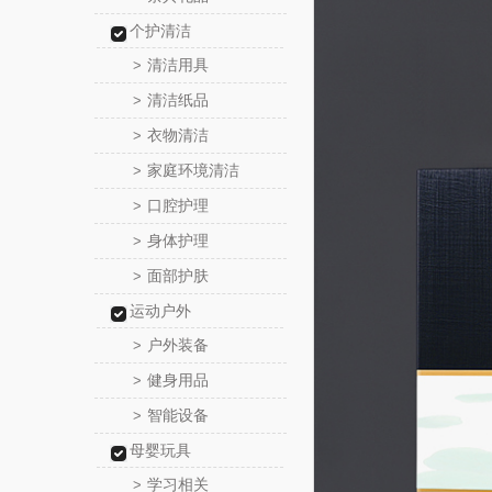
个护清洁
清洁用具
>
清洁纸品
>
衣物清洁
>
家庭环境清洁
>
口腔护理
>
身体护理
>
面部护肤
>
运动户外
户外装备
>
健身用品
>
智能设备
>
母婴玩具
学习相关
>