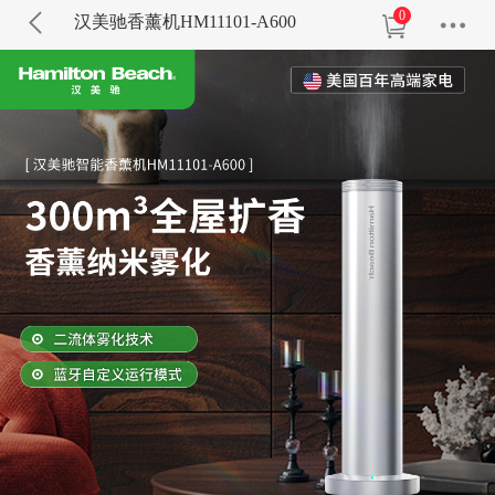
0
汉美驰香薰机HM11101-A600