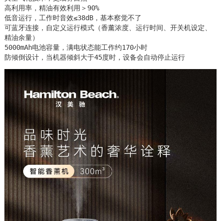
高利用率，精油有效利用＞90%

低音运行，工作时音效≤38dB，基本察觉不了

可蓝牙连接，自定义运行模式（香薰浓度、运行时间、开关机设定、
精油余量）

5000mAh电池容量，满电状态能工作约170小时

防倾倒设计，当机器倾斜大于45度时，设备会自动停止运行