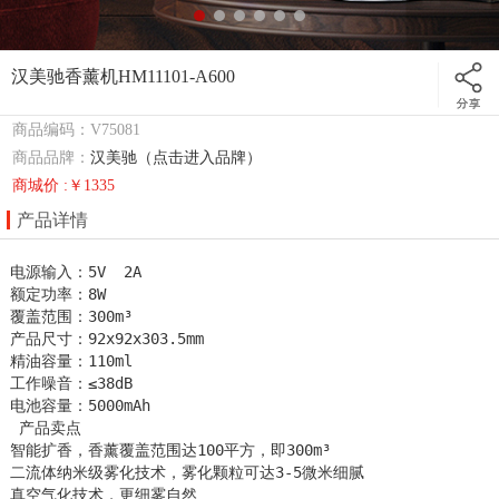
汉美驰香薰机HM11101-A600
商品编码：V75081
商品品牌：
汉美驰（点击进入品牌）
商城价 :￥1335
产品详情
电源输入：5V  2A

额定功率：8W

覆盖范围：300m³

产品尺寸：92x92x303.5mm

精油容量：110ml

工作噪音：≤38dB

电池容量：5000mAh

 产品卖点

智能扩香，香薰覆盖范围达100平方，即300m³

二流体纳米级雾化技术，雾化颗粒可达3-5微米细腻

真空气化技术，更细雾自然
