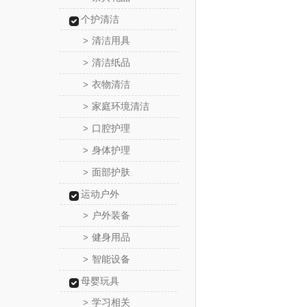
个护清洁
清洁用具
>
清洁纸品
>
衣物清洁
>
家庭环境清洁
>
口腔护理
>
身体护理
>
面部护肤
>
运动户外
户外装备
>
健身用品
>
智能设备
>
母婴玩具
学习相关
>