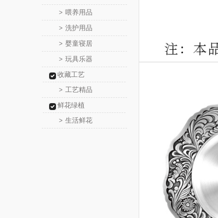
喂养用品
>
洗护用品
>
婴童寝居
>
玩具乐器
>
收藏工艺
工艺精品
>
鲜花绿植
生活鲜花
>