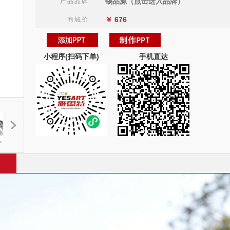
锡品源（点击进入品牌）
产品品牌
￥
676
商城价
小程序(扫码下单)
手机直达