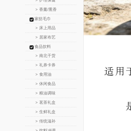
护理保健
>
香薰/熏香
>
家纺毛巾
床上用品
>
居家布艺
>
食品饮料
南北干货
>
礼券卡券
>
食用油
>
休闲食品
>
粮油调味
>
茗茶礼盒
>
生鲜礼盒
>
传统滋补
>
饮料冲调
>