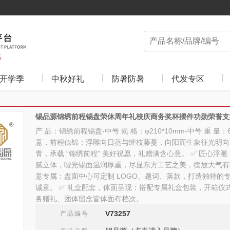
开学季
中秋好礼
防暑防暑
代发专区
锡品源锦绣前程锡盘荣休周年礼校庆商务奖杯摆件功勋荣誉支
产 品：锦绣前程锡盘-中号 规 格：φ210*10mm-中号 重 量：
意，前程似锦：浮雕向日葵与缠枝藤蔓，向阳而生象征光明向
青，承载 “锦绣前程” 美好祝愿，礼赠满含心意。 ✅ 匠心浮
腻立体，哑光锡面温润厚重，尽显东方工艺之美，摆放大气有格
意专属：盘面中心可定制 LOGO、题词、落款，打造独特的
诚意。 ✅ 礼盒配套，体面呈现：搭配专属礼盒包装，开箱仪
务赠礼、团体留念皆体面有档次。
V73257
产品编号