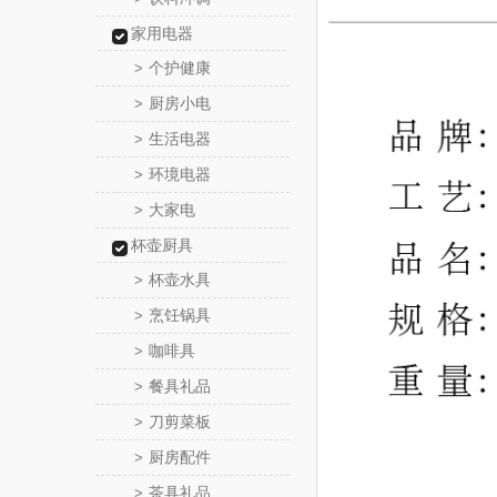
家用电器
个护健康
>
厨房小电
>
生活电器
>
环境电器
>
大家电
>
杯壶厨具
杯壶水具
>
烹饪锅具
>
咖啡具
>
餐具礼品
>
刀剪菜板
>
厨房配件
>
茶具礼品
>