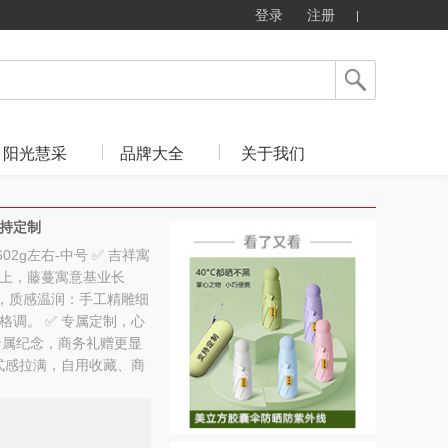
登录
注册
阳光慧采
品牌大全
关于我们
持定制
602g左右-中号 ✅ 吉祥寓
上，藤蔓寓意基业长
雕，质感温润：手工精雕细
调。 ✅ 专属定制，心
专属纪念，商务礼赠更显
式感拉满，自用收藏、商