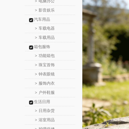
电脑办公
>
影音娱乐
>
汽车用品
车载电器
>
车载用品
>
箱包服饰
功能箱包
>
珠宝首饰
>
钟表眼镜
>
服饰内衣
>
户外鞋服
>
生活日用
日用杂货
>
浴室用品
>