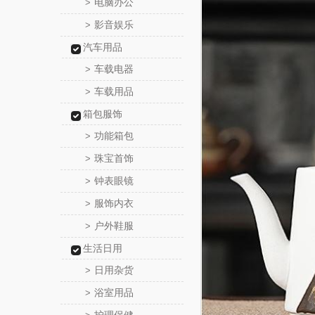
电脑办公
>
影音娱乐
>
汽车用品
车载电器
>
车载用品
>
箱包服饰
功能箱包
>
珠宝首饰
>
钟表眼镜
>
服饰内衣
>
户外鞋服
>
生活日用
日用杂货
>
浴室用品
>