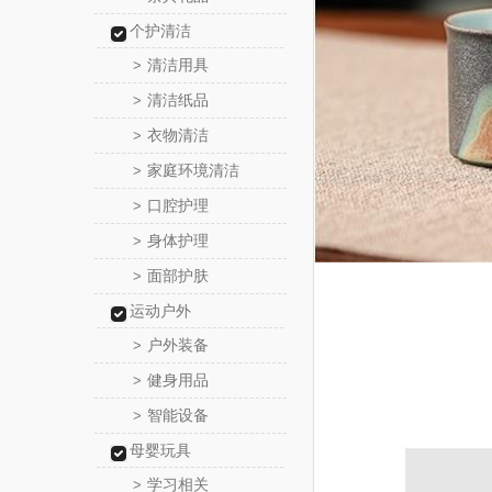
个护清洁
清洁用具
>
清洁纸品
>
衣物清洁
>
家庭环境清洁
>
口腔护理
>
身体护理
>
面部护肤
>
运动户外
户外装备
>
健身用品
>
智能设备
>
母婴玩具
学习相关
>