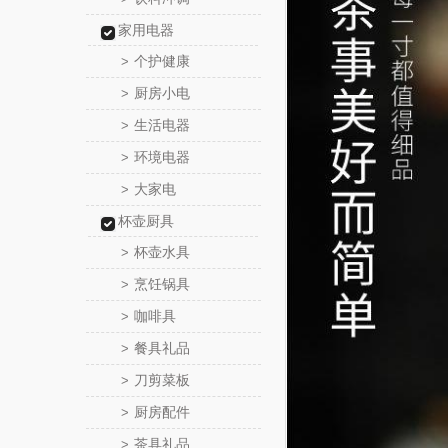
家用电器
个护健康
>
厨房小电
>
生活电器
>
环境电器
>
大家电
>
杯壶厨具
杯壶水具
>
烹饪锅具
>
咖啡具
>
餐具礼品
>
刀剪菜板
>
厨房配件
>
茶具礼品
>