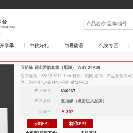
开学季
中秋好礼
防暑防暑
代发专区
五拾缘-远山雅韵套组（配罐）-WSY-24A06
包装规格：35*22.5*11.7cm 材质：粗陶 定制：产品及包装可定
件：泡茶壶*1+茶杯*6+茶叶罐*1+礼盒
V46267
产品编号
五拾缘（点击进入品牌）
产品品牌
￥
307
商城价