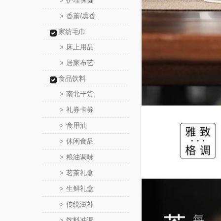
护理保健
>
香薰/熏香
>
家纺毛巾
床上用品
>
居家布艺
>
食品饮料
南北干货
>
礼券卡券
>
食用油
>
休闲食品
>
粮油调味
>
茗茶礼盒
>
生鲜礼盒
>
传统滋补
>
饮料冲调
>