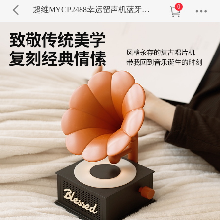
0
超维MYCP2488幸运留声机蓝牙音箱