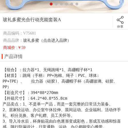
玻礼多蜜光合行动充能套装A
商品编码：V75681
商品品牌：
玻礼多蜜（点击进入品牌）
商城价 :￥59
产品详情
【组合】：拉力器*1、无绳跳绳*1、高硼帽子杯*1

【材质】：跳绳（手柄: PP+泡棉、绳子：PVC、球体:  
PP+TPE）、   拉力器（硅胶)、高硼帽子杯（高硼玻璃、硅胶、
PP）

【彩盒尺寸】：394*88*270mm

【外箱尺寸】：64.2*40.8*55.8cm

产品卖点：1、不是单一产品，而是一套完整的日常活力装备。

2、居家轻运动、办公室午休拉伸、晨间运动、企业福利、活动伴手
礼、积分兑换、客户礼赠、员工关怀等。

3、导入冷水后，杯身贴花由白色逐渐变成彩色，形成互动感和惊喜
感。随行防漏设计，日常通勤、运动、办公都能安心携带。