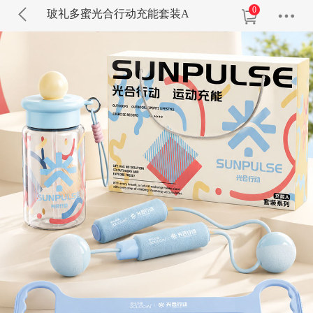
0
玻礼多蜜光合行动充能套装A