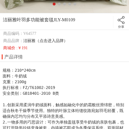
洁丽雅叶羽多功能被套毯JLY-M0109
商品编码：V64577
商品品牌：
洁丽雅（点击进入品牌）
商城价 :￥191
产品详情
规格：210*240cm

面料：牛奶绒

克重：2100g

执行标准：FZ/T61002-2019  

安全类别：GB18401-2010 B类

1.创新采用柔润牛奶绒面料，触感如融化中的奶霜般丝滑绵密，特别
适合秋冬干燥季节使用。独特的叶脉立体绗缝纹路宛如羽毛轻覆，既
确保内芯均匀分布又平添诗意美感。

2.一物多用的巧思设计：可作为单独盖毯享受牛奶绒的亲肤包裹，也
可打开隐形拉链变身被套，内填被芯即成为冬季保温系统。双面同材