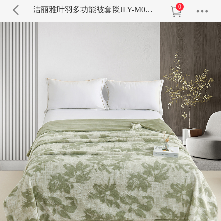
0
洁丽雅叶羽多功能被套毯JLY-M0109