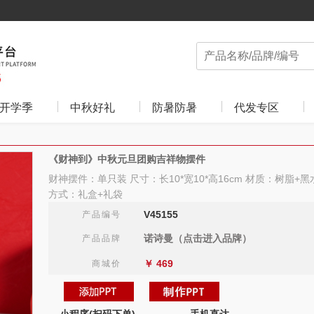
开学季
中秋好礼
防暑防暑
代发专区
《财神到》中秋元旦团购吉祥物摆件
财神摆件：单只装 尺寸：长10*宽10*高16cm 材质：树脂+
方式：礼盒+礼袋
V45155
产品编号
诺诗曼（点击进入品牌）
产品品牌
￥
469
商城价