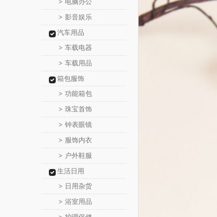
电脑办公
>
影音娱乐
>
汽车用品
车载电器
>
车载用品
>
箱包服饰
功能箱包
>
珠宝首饰
>
钟表眼镜
>
服饰内衣
>
户外鞋服
>
生活日用
日用杂货
>
浴室用品
>