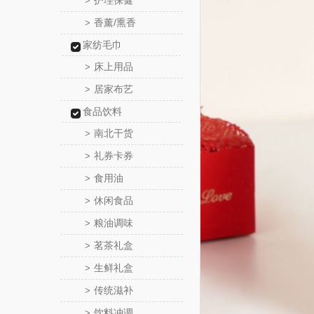
护理保健
>
香薰/熏香
>
家纺毛巾
床上用品
>
居家布艺
>
食品饮料
南北干货
>
礼券卡券
>
食用油
>
休闲食品
>
粮油调味
>
茗茶礼盒
>
生鲜礼盒
>
传统滋补
>
饮料冲调
>