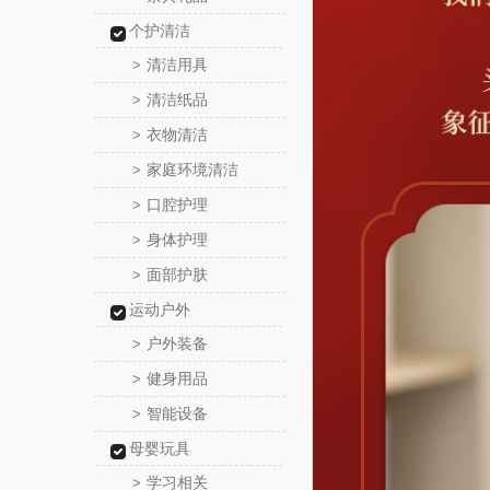
个护清洁
清洁用具
>
清洁纸品
>
衣物清洁
>
家庭环境清洁
>
口腔护理
>
身体护理
>
面部护肤
>
运动户外
户外装备
>
健身用品
>
智能设备
>
母婴玩具
学习相关
>