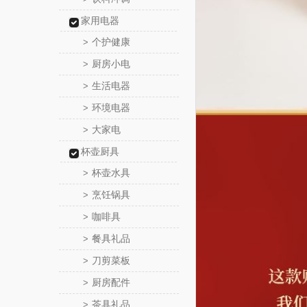
家用电器
个护健康
>
厨房小电
>
生活电器
>
环境电器
>
大家电
>
杯壶厨具
杯壶水具
>
烹饪锅具
>
咖啡具
>
餐具礼品
>
刀剪菜板
>
厨房配件
>
茶具礼品
>