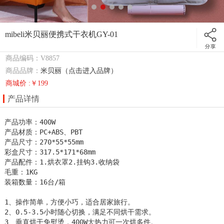
mibeli米贝丽便携式干衣机GY-01
商品编码：V8857
商品品牌：
米贝丽（点击进入品牌）
商城价 :￥199
产品详情
产品功率：400W

产品材质：PC+ABS、PBT

产品尺寸：270*55*55mm

彩盒尺寸：317.5*171*68mm

产品配件：1.烘衣罩2.挂钩3.收纳袋

毛重：1KG

装箱数量：16台/箱

1、操作简单，方便小巧，适合居家旅行。

2、0.5-3.5小时随心切换，满足不同烘干需求。

3、垂直烘干免熨烫，400W大热力可一次烘多件。