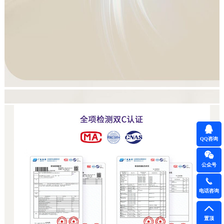
QQ咨询
公众号
电话咨询
置顶