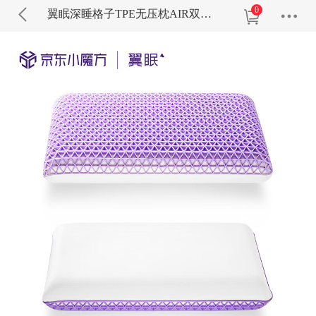
0
翼眠深睡格子TPE无压枕AIR双感枕