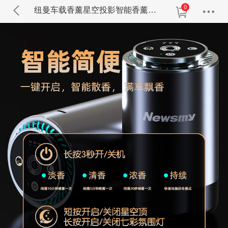
0
纽曼车载香薰星空投影智能香薰机F6