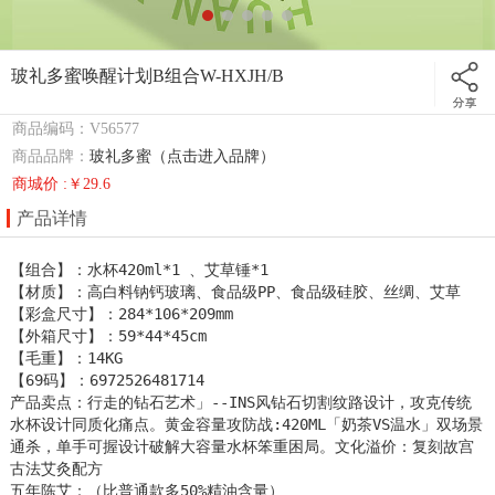
玻礼多蜜唤醒计划B组合W-HXJH/B
商品编码：V56577
商品品牌：
玻礼多蜜（点击进入品牌）
商城价 :￥29.6
产品详情
【组合】：水杯420ml*1 、艾草锤*1

【材质】：高白料钠钙玻璃、食品级PP、食品级硅胶、丝绸、艾草

【彩盒尺寸】：284*106*209mm

【外箱尺寸】：59*44*45cm

【毛重】：14KG

【69码】：6972526481714 

产品卖点：行走的钻石艺术」--INS风钻石切割纹路设计，攻克传统
水杯设计同质化痛点。黄金容量攻防战:420ML「奶茶VS温水」双场景
通杀，单手可握设计破解大容量水杯笨重困局。文化溢价：复刻故宫
古法艾灸配方

五年陈艾：（比普通款多50%精油含量）
