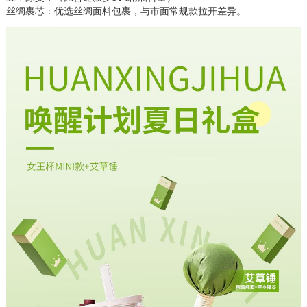
丝绸裹芯：优选丝绸面料包裹，与市面常规款拉开差异。