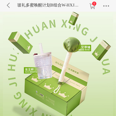
0
玻礼多蜜唤醒计划B组合W-HXJH/B