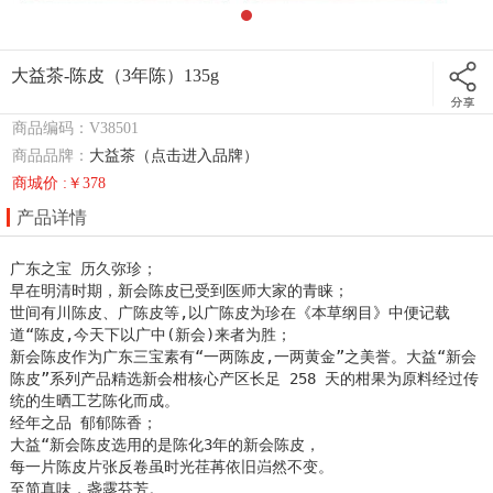
大益茶-陈皮（3年陈）135g
商品编码：V38501
商品品牌：
大益茶（点击进入品牌）
商城价 :￥378
产品详情
广东之宝 历久弥珍；

早在明清时期，新会陈皮已受到医师大家的青睐；

世间有川陈皮、广陈皮等,以广陈皮为珍在《本草纲目》中便记载
道“陈皮,今天下以广中(新会)来者为胜；

新会陈皮作为广东三宝素有“一两陈皮,一两黄金”之美誉。大益“新会
陈皮”系列产品精选新会柑核心产区长足 258 天的柑果为原料经过传
统的生晒工艺陈化而成。

经年之品 郁郁陈香；

大益“新会陈皮选用的是陈化3年的新会陈皮，

每一片陈皮片张反卷虽时光荏苒依旧岿然不变。

至简真味，盏露芬芳。