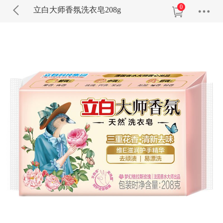
0
立白大师香氛洗衣皂208g