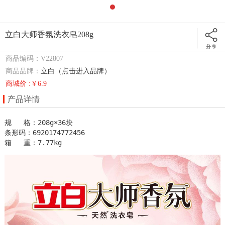
立白大师香氛洗衣皂208g
商品编码：V22807
商品品牌：
立白（点击进入品牌）
商城价 :￥6.9
产品详情
规   格：208g×36块

条形码：6920174772456

箱   重：7.77kg