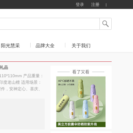
登录
注册
阳光慧采
品牌大全
关于我们
礼品
10*110mm 产品重量：
：印度老山檀 适用场景：
摆件，安神定心、喜庆、