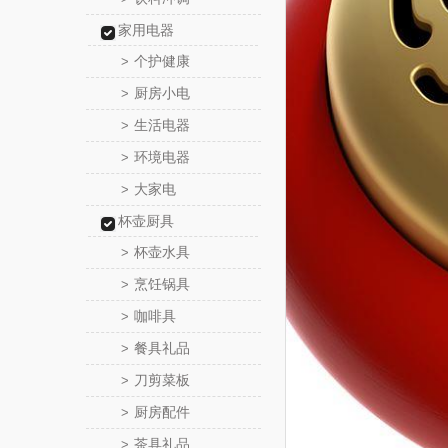
家用电器
个护健康
>
厨房小电
>
生活电器
>
环境电器
>
大家电
>
杯壶厨具
杯壶水具
>
烹饪锅具
>
咖啡具
>
餐具礼品
>
刀剪菜板
>
厨房配件
>
茶具礼品
>