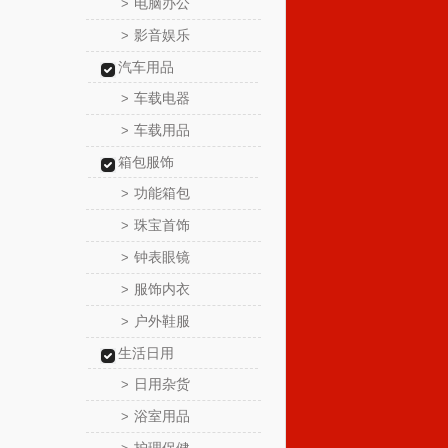
电脑办公
>
影音娱乐
>
汽车用品
车载电器
>
车载用品
>
箱包服饰
功能箱包
>
珠宝首饰
>
钟表眼镜
>
服饰内衣
>
户外鞋服
>
生活日用
日用杂货
>
浴室用品
>