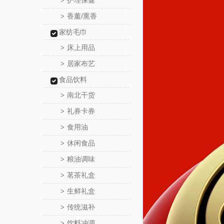
护理保健
>
香薰/熏香
>
家纺毛巾
床上用品
>
居家布艺
>
食品饮料
南北干货
>
礼券卡券
>
食用油
>
休闲食品
>
粮油调味
>
茗茶礼盒
>
生鲜礼盒
>
传统滋补
>
饮料冲调
>