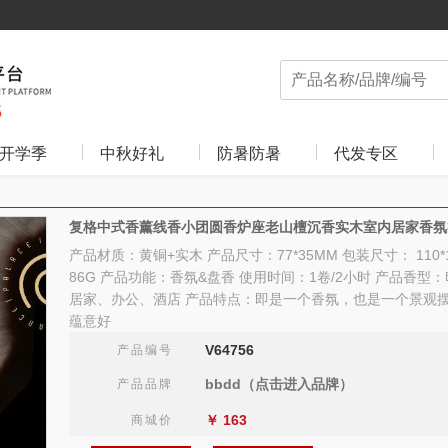
开学季
中秋好礼
防暑防暑
代发专区
复格中式香薰线香小团圆香炉座老山檀沉香实木室内居家香氛
产品材质：黄铜+实木 产品尺寸：77*35MM 包装尺寸： 110*1
86G 产品功能：香氛&盘香 使用时间：1卷/2小时 产品香型
居家、办公、酒店 产品特点：即是一个香氛，也是一个景观
蕴意好
V64756
产品编号
bbdd（点击进入品牌）
产品品牌
￥
163
商城价