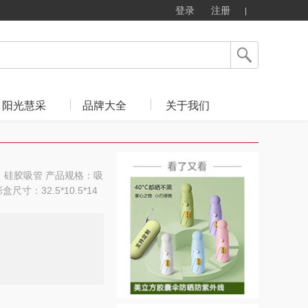
登录
注册
阳光慧采
品牌大全
关于我们
璃；硅胶吸管 产品规格：吸
尺寸：32.5*10.5*14