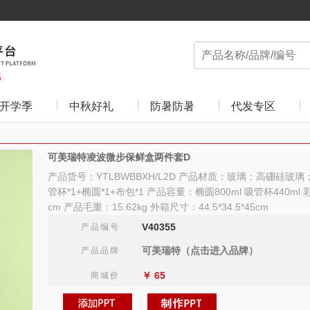
开学季
中秋好礼
防暑防暑
代发专区
可美瑞特凌波微步保鲜盒两件套D
产品货号：YTLBWBBXH/L2D 产品材质：玻璃；高硼硅玻
管杯*1+椭圆*1+布包*1 产品容量：椭圆800ml 吸管杯440ml 彩盒
cm 产品毛重：15.62kg 外箱尺寸：44.5*34.5*45cm
V40355
产品编号
可美瑞特（点击进入品牌）
产品品牌
￥
65
商城价