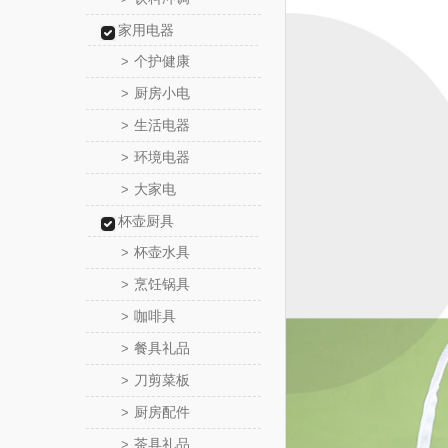
家用电器
个护健康
>
厨房小电
>
生活电器
>
环境电器
>
大家电
>
杯壶厨具
杯壶水具
>
烹饪锅具
>
咖啡具
>
餐具礼品
>
刀剪菜板
>
厨房配件
>
茶具礼品
>