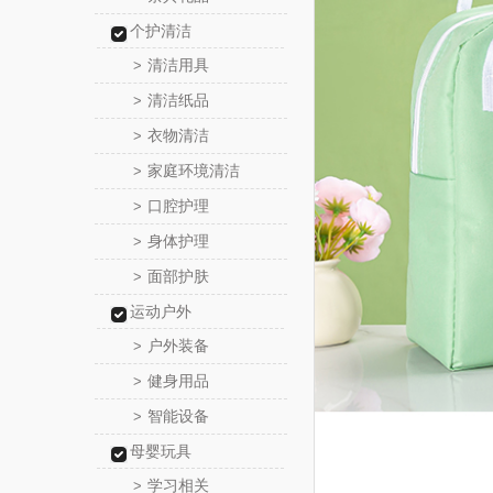
个护清洁
清洁用具
>
清洁纸品
>
衣物清洁
>
家庭环境清洁
>
口腔护理
>
身体护理
>
面部护肤
>
运动户外
户外装备
>
健身用品
>
智能设备
>
母婴玩具
学习相关
>