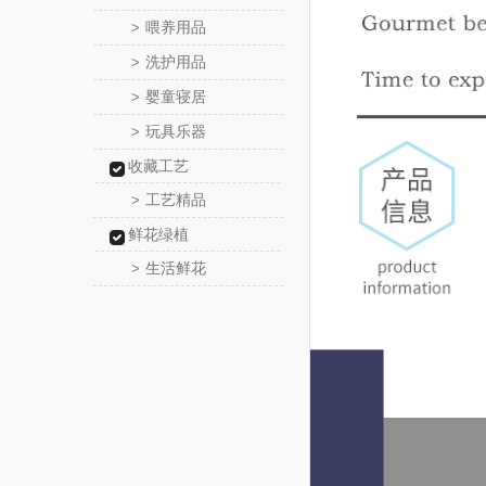
喂养用品
>
洗护用品
>
婴童寝居
>
玩具乐器
>
收藏工艺
工艺精品
>
鲜花绿植
生活鲜花
>