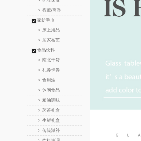
护理保健
>
香薰/熏香
>
家纺毛巾
床上用品
>
居家布艺
>
食品饮料
南北干货
>
礼券卡券
>
食用油
>
休闲食品
>
粮油调味
>
茗茶礼盒
>
生鲜礼盒
>
传统滋补
>
饮料冲调
>