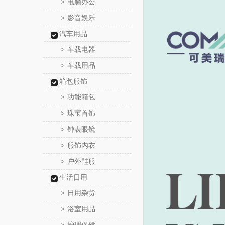
电脑办公
>
影音娱乐
>
汽车用品
车载电器
>
车载用品
>
箱包服饰
功能箱包
>
珠宝首饰
>
钟表眼镜
>
服饰内衣
>
户外鞋服
>
生活日用
日用杂货
>
浴室用品
>