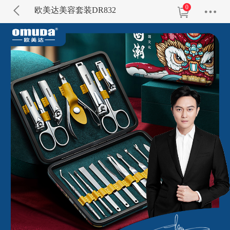
0
欧美达美容套装DR832