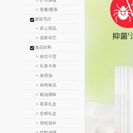
护理保健
>
香薰/熏香
>
家纺毛巾
床上用品
>
居家布艺
>
食品饮料
南北干货
>
礼券卡券
>
食用油
>
休闲食品
>
粮油调味
>
茗茶礼盒
>
生鲜礼盒
>
传统滋补
>
饮料冲调
>