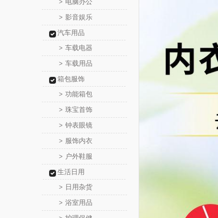
电脑办公
>
影音娱乐
>
汽车用品
车载电器
>
车载用品
>
箱包服饰
功能箱包
>
珠宝首饰
>
钟表眼镜
>
服饰内衣
>
户外鞋服
>
生活日用
日用杂货
>
浴室用品
>