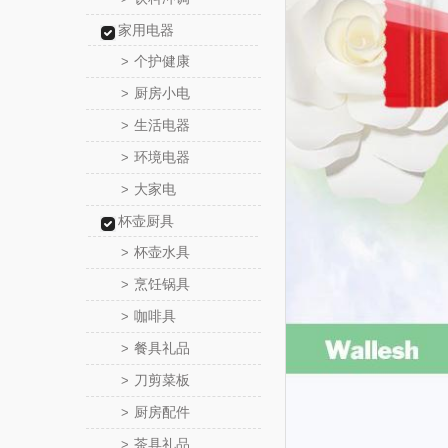
家用电器
个护健康
>
厨房小电
>
生活电器
>
环境电器
>
大家电
>
杯壶厨具
杯壶水具
>
烹饪锅具
>
咖啡具
>
餐具礼品
>
刀剪菜板
>
厨房配件
>
茶具礼品
>