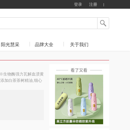
登录
注册
阳光慧采
品牌大全
关于我们
 ※生物酶强力瓦解血渍黄
别添加白茶茶树精油,细心