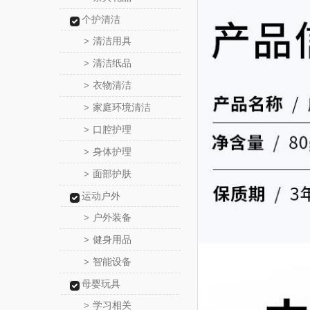
个护清洁
清洁用具
>
清洁纸品
>
衣物清洁
>
家庭环境清洁
>
口腔护理
>
身体护理
>
面部护肤
>
运动户外
户外装备
>
健身用品
>
智能设备
>
母婴玩具
学习相关
>