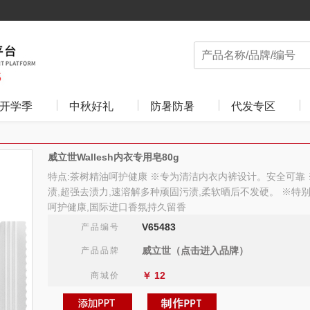
开学季
中秋好礼
防暑防暑
代发专区
威立世Wallesh内衣专用皂80g
特点:茶树精油呵护健康 ※专为清洁内衣内裤设计。安全可靠
渍,超强去渍力,速溶解多种顽固污渍,柔软晒后不发硬。 ※特
呵护健康,国际进口香氛持久留香
V65483
产品编号
威立世（点击进入品牌）
产品品牌
￥
12
商城价