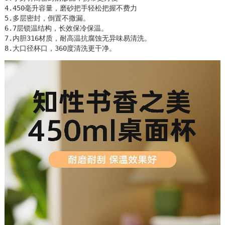
4.450毫升容量，磨砂把手轻松把握不费力

5.多层密封，倒置不撒漏。

6.7层锁温结构，长效保冷保温。

7.内胆316材质，耐高温抗腐蚀无异味易清洗。

8.大口径杯口，360度清洗更干净。