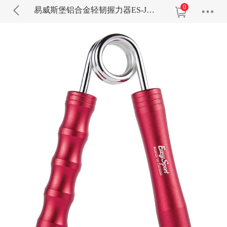
0
易威斯堡铝合金轻韧握力器ES-JW008