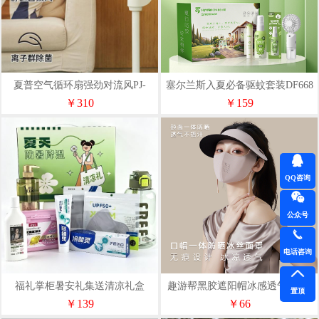
夏普空气循环扇强劲对流风PJ-
塞尔兰斯入夏必备驱蚊套装DF668
CD603A
￥310
￥159
QQ咨询
公众号
电话咨询
福礼掌柜暑安礼集送清凉礼盒
趣游帮黑胶遮阳帽冰感透气口罩2
置顶
合1遮阳防晒套装S-2515
￥139
￥66