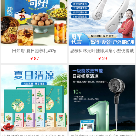
田知府-夏日滋养礼402g
思薇科林无叶挂脖风扇小型便携戴
式随身挂脖子降温神器
￥87
￥59