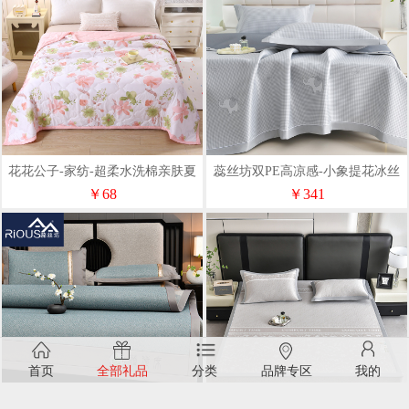
花花公子-家纺-超柔水洗棉亲肤夏
蕊丝坊双PE高凉感-小象提花冰丝
季空调夏凉被
席三件套150*200cm
￥68
￥341
首页
全部礼品
分类
品牌专区
我的