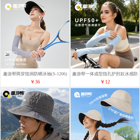
趣游帮两穿指洞防晒冰袖(S-1206)
趣游帮一体成型指孔护肘款冰感防
晒冰袖(S-1205)
￥36
￥12