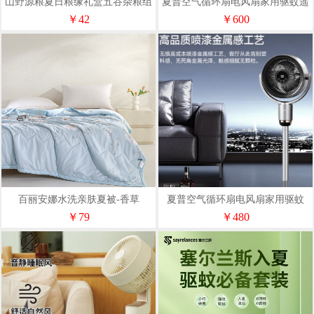
山野源粮夏日粮缘礼盒五谷杂粮组
夏普空气循环扇电风扇家用驱蚊遥
合绿豆冰糖红枣清凉粥礼包
控款PJ-CD544A
￥42
￥600
百丽安娜水洗亲肤夏被-香草
夏普空气循环扇电风扇家用驱蚊
PJ-CD420A-C
￥79
￥480