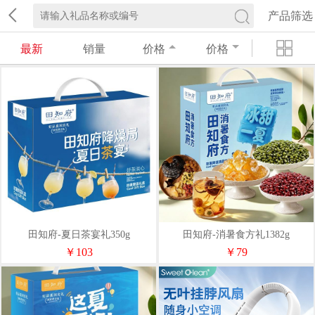
产品筛选
最新
销量
价格
价格
田知府-夏日茶宴礼350g
田知府-消暑食方礼1382g
￥103
￥79