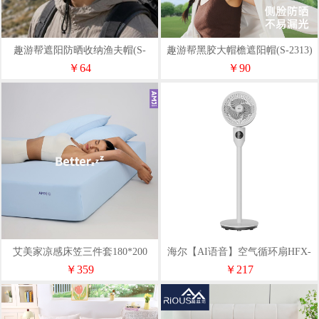
趣游帮遮阳防晒收纳渔夫帽(S-
趣游帮黑胶大帽檐遮阳帽(S-2313)
2315)
￥64
￥90
艾美家凉感床笠三件套180*200
海尔【AI语音】空气循环扇HFX-
Y00A
￥359
￥217