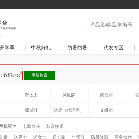
开学季
中秋好礼
防暑防暑
代发专区
：数码办公
重新检索
蟹太太
凤凰牌
凯仕丽
蔻斯汀
洁柔（代理商）
克维杰
ue
八方礼
云上好食光
云上布拉
手机配件
电脑办公
影音娱乐
儿童
送男士
送女士
送长辈
年货节
防暑降温
商务馈赠