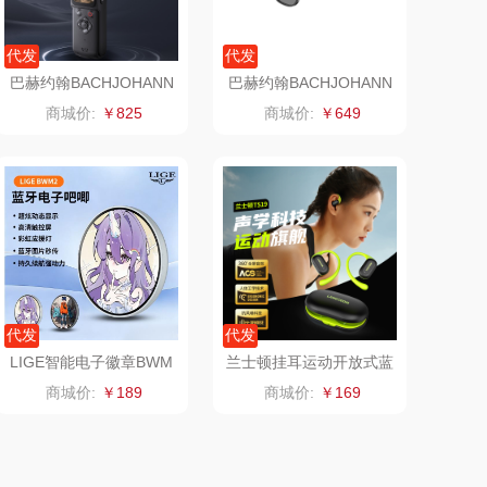
厨邦
粒上皇
代发
代发
中华
民间造物
巴赫约翰BACHJOHANN
巴赫约翰BACHJOHANN
手持4K云台相机AT-M10
智能眼镜AI-M02S
商城价:
￥825
商城价:
￥649
5
嘉禾月
瑞驰SWICKY
金龙鱼
香畴
冠军
施耐德
乐而雅
苏菲
代发
代发
KEPO
嗑西西
LIGE智能电子徽章BWM
兰士顿挂耳运动开放式蓝
2
牙耳机TS19
商城价:
￥189
商城价:
￥169
稻梁菽
得一茶
茶马世家
陈克明