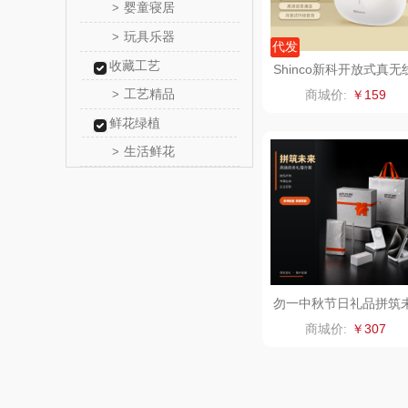
婴童寝居
>
信科
玩具乐器
>
代发
收藏工艺
乐扣乐扣
Shinco新科开放式真无
蓝牙耳机GT19S
工艺精品
>
商城价:
￥159
电）
康巴赫（包
鲜花绿植
生活鲜花
>
鲸选码
太力
向物
folli foll
勿一中秋节日礼品拼筑
来·共启新程A科技感送
商城价:
￥307
户实用
乐事
田知