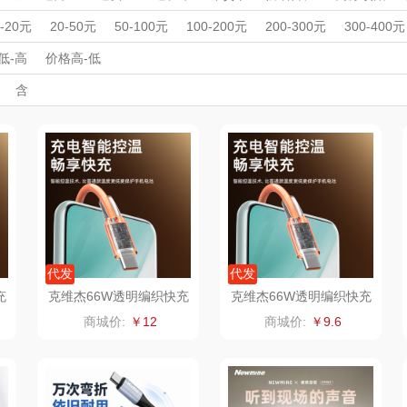
丽
夏普SHARP
东方沁
绽家
HO
周年庆礼品
春游踏青
开学季礼品
毕业季礼品
开门红专区
伴
0-20元
20-50元
50-100元
100-200元
200-300元
300-400元
杯壶）
外事出国
大嘴猴（杯壶厨具
入职礼
高颜值礼品
觅菓
IP联名款
企业团建
MOVA
展会礼品
低-高
价格高-低
开业乔迁
乡村振兴
定制案例
珠宝礼品
酒店旅游
高校礼品
含
雨伞）
户外）
非一FETANA
乐扣乐扣（家居/
星巴克（杯壶/包
宝
建材礼品
政企单位
房地产礼品
汽车礼品
进店礼
情人节
亲节
儿童节
中秋节
建军节
护士节
重阳节
小家电）
袋）
唯宝
姑苏渔歌
纺王
华
纽曼Newmine
纽曼Newmine
佳帮手
罗莱
（线下款）
（线上款）
CHER
可口可乐Coca Col
沃莱
十二夏天
百草
a
销款）
润本（套装）
乐班
戴可思
代发
代发
充
克维杰66W透明编织快充
克维杰66W透明编织快充
C
线1.5米橙色KV-AC6A15
线1米橙色KV-AC6A10C
阿茜娅（AGIA）
卓然
首佩
SWISS
商城价:
￥12
商城价:
￥9.6
C
奈雪茶院
奈雪的茶
克洛特
木
丝丽诺妃
睿嫣润膏
锐致