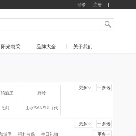
登录
注册
阳光慧采
品牌大全
关于我们
更多
多选
西鸽酒庄
野岭
飞剑
山水SANSUI（代
理商）
片仔癀
山本
更多
多选
秋游季
福利劳保
生日礼物
更多