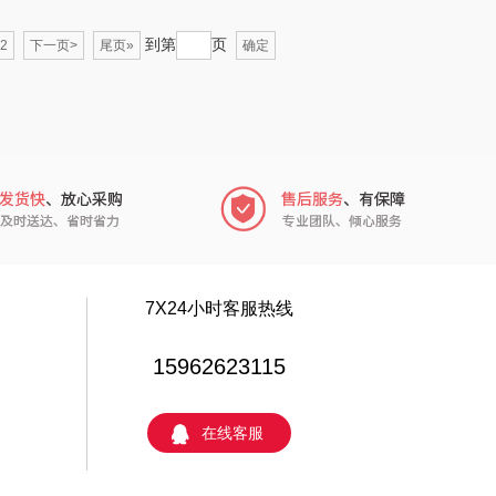
鹏程
蜜丝婷
到第
页
2
下一页>
尾页»
确定
沃隆
浅香（包销款）
友望
思宜莱
德亚
富佑嘉（FU+）
凡士林
贝弗伦
ma Light
昔马
7X24小时客服热线
亿瞬间
普陀山
15962623115
达厨具（包销
猫和老鼠
在线客服
款）
小黄人
摩动