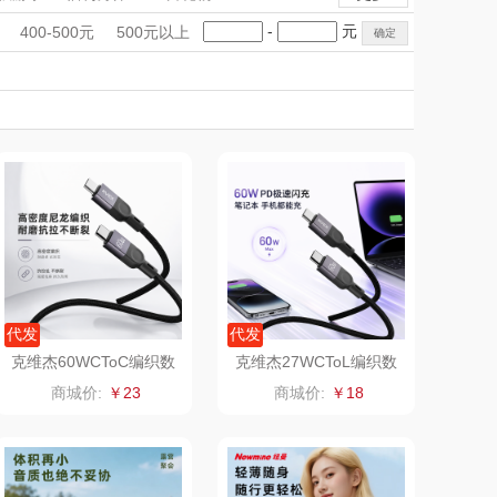
LOHOLO
途柏丽TOBERLIR
手礼盒
会议礼品
国潮文创
-
元
400-500元
500元以上
匠心萌宠
科技感礼品
中国风
YOTTOY
创意礼品
女神节
奶企礼品
银行礼品
堂马氏铺子
蔬果园（代理商）
七夕节
建党节
圣诞节
教师节
伯纳德
万象
 超柔床品
三只松鼠（代理
商）
味（代理商）
LUING BOX
康宁
京意之选
代发
代发
克维杰60WCToC编织数
克维杰27WCToL编织数
据线黑色1MKV-CC10N
据线黑色1MKV-CL10N
 MILITARY
罗莱超柔床品
商城价:
￥23
商城价:
￥18
睿嫣
竹盐
倍瑞傲
安宝笛