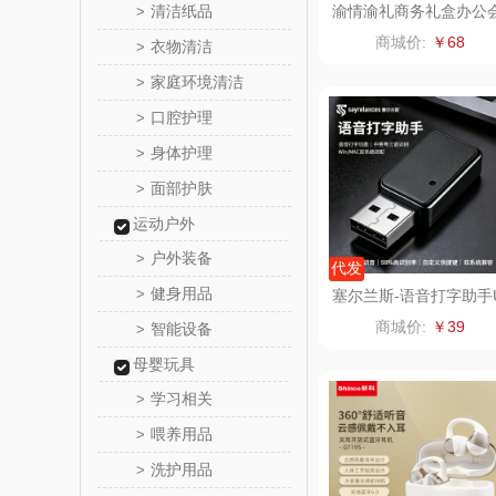
清洁纸品
渝情渝礼商务礼盒办公
>
议重庆印象笔记本礼盒
傲胜OS
商城价:
￥68
衣物清洁
>
家庭环境清洁
>
温仑山（电
口腔护理
>
澜沧古
身体护理
>
面部护肤
>
吉潮瑞
运动户外
海信
户外装备
>
代发
健身用品
>
塞尔兰斯-语音打字助手
Alluflon
SB-Ai806
商城价:
￥39
智能设备
>
福临
母婴玩具
学习相关
>
北欧沃
喂养用品
>
洗护用品
>
正负