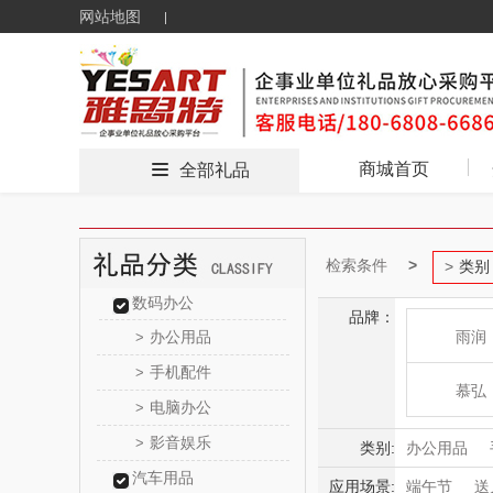
网站地图
商城首页
全部礼品
检索条件
类别
数码办公
品牌：
办公用品
雨润
>
手机配件
>
慕弘
电脑办公
>
影音娱乐
>
bulu＆bl
类别:
办公用品
汽车用品
应用场景:
端午节
送