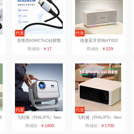
婷
形象派
花卉诗
小天鹅
RO
仕
拜灭士
舒蕾（定制款）
洁玉（定制款）
富昌
代发
代发
数
克维杰60WCToC硅胶数
纽曼蓝牙音响HT002
浦
荣诚
周六福
江中猴姑
据线黑色1MKV-CC10S
商城价:
￥17
商城价:
￥229
蛋
马克图布
苏泊尔（代理商）
九阳（代理商）
球
梵沐
骆驼
VVC
斋
立家
泸溪河桃酥
中茶
仓
干饭熊饱饱
汉美驰
梦洁家纺
代发
代发
金龙鱼（包销款）
先科
德菲摩尔
动
飞利浦（PHILIPS）Neo
飞利浦（PHILIPS）Neo
Pix747真1080P
Pix645投影仪家用
商城价:
￥1800
商城价:
￥1700
牌方）
得力
润本（套装类）
浪莎