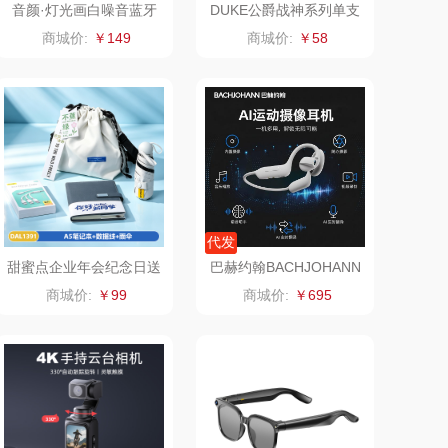
音颜·灯光画白噪音蓝牙
DUKE公爵战神系列单支
音箱（中秋款）
装宝珠笔/钢笔商务书写
类）
锡品源
狮峰
商城价:
￥149
商城价:
￥58
笔
悦湘湖
万华茶林
keep
kaco
绿鼻子
乐扣乐扣（箱包杯
壶）
康恩贝
WENGER/威戈
代发
甜蜜点企业年会纪念日送
巴赫约翰BACHJOHANN
娜（包销款）
冈州故事
客户员工实用伴手礼套装
AI运动摄像耳机E900
商城价:
￥99
商城价:
￥695
DAL1391
半亩川
双立人
艾可熊
万益蓝
护舒宝
顺然