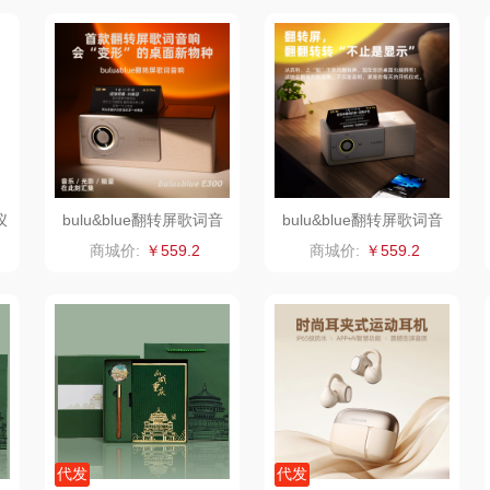
销款）
英红（包销款）
八马（包销款）
雅莉格丝
二
富安娜（包销款
西屋（小家电）
渝情渝礼
1）
销款）
云栖桦田
长寿花
百事食品
红
小胖爪
有色
可可满分
无印
仪
bulu&blue翻转屏歌词音
bulu&blue翻转屏歌词音
响【岩黑色】
响【沙金色】
商城价:
￥559.2
商城价:
￥559.2
ks
银小燕
京荟堂
富昌
思
润培
品胜
百事（饮具类）
索
小度
索爱（个护类）
创维（手表类）
香
赫兰希
丸美
几梦
朗赫
果兹
西屋（风扇类）
代发
代发