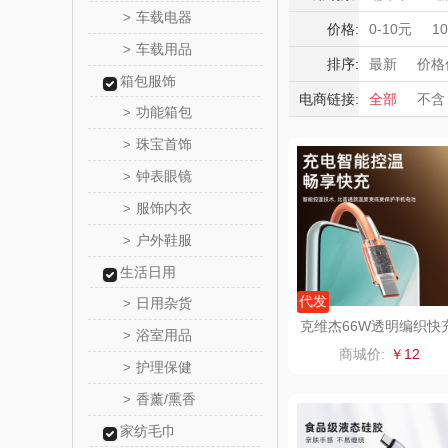
新秀
车载电器
>
积分礼品
价格:
0-10元
1
车载用品
>
暖冬好物
momo（
排序:
最新
价格
箱包服饰
高端送礼
电商链接:
全部
不含
西屋（运动
功能箱包
>
保险礼品
珠宝首饰
母亲节
父
>
DGI
钟表眼镜
>
元朗荣
服饰内衣
>
户外鞋服
>
斯凯奇SKE
生活日用
S
立白（包
代发
日用杂货
>
克维杰66W透明编织快
浴室用品
>
线2米橙色KV-AC6A20
锦礼
商城价:
￥12
护理保健
>
润心
香薰/熏香
>
家纺毛巾
悦滋