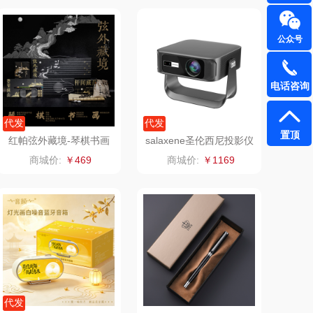
铮铭
臻牧
公众号
千问
杜邦（餐具类）
电话咨询
洽洽
奥克斯
代发
代发
良品（代理
味滋源（品牌方）
置顶
红帕弦外藏境-琴棋书画
salaxene圣伦西尼投影仪
文创中秋礼盒套装QQSH
CP100
商城价:
￥469
商城价:
￥1169
商）
呼也
梦洁
丽耳
三胖蛋
宏太
都乐Dole
欧丽薇兰
易路达
汤姆逊
皮尔卡丹（皮具
代发