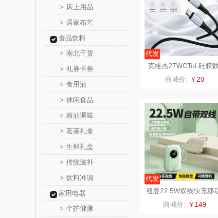
床上用品
>
居家布艺
>
爱润丝
食品饮料
罗尔
南北干货
>
代发
克维杰27WCToL硅胶
礼券卡券
>
飞利
据线黑色1MKV-CL10S
商城价:
￥20
食用油
>
保卫蛋
休闲食品
>
粮油调味
>
洛克星
茗茶礼盒
>
五芳
生鲜礼盒
>
传统滋补
>
皇家粮
饮料冲调
>
代发
尹谜
纽曼22.5W双线快充移
家用电器
电源K-X106
商城价:
￥149
个护健康
>
荣事达（品