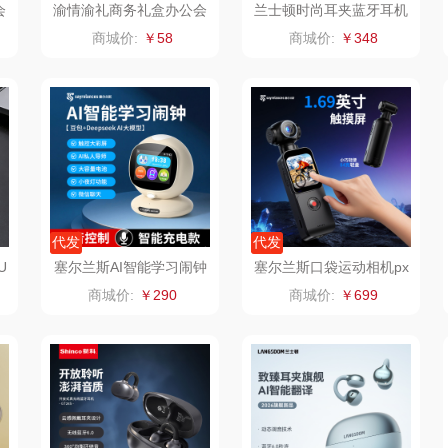
会
渝情渝礼商务礼盒办公会
兰士顿时尚耳夹蓝牙耳机
B
议重庆印象笔记本礼盒A
AirSoulMixTS29
IM
360
LK
艾美特（代理商）
商城价:
￥58
商城价:
￥348
器类）
洁丽雅（代理商）
乐心
康巴赫（锅具类）
茶
海尔
三头鹰
博牌
鲜
飞利浦新安怡
棉芽
伊莱克斯
乐美雅（餐具类）
飞利浦（音频类）
珍视明
代发
代发
U
塞尔兰斯AI智能学习闹钟
塞尔兰斯口袋运动相机px
阿路弗仑
爱仕达
乐千厨
悠米UURMI
富安
音箱BK-NO1
3
商城价:
￥290
商城价:
￥699
门
卜珂
味滋源
玺魁
朗
郎氏达
喜临门
禹鸿物予
零
七匹狼
朱炳仁铜
高洁丝