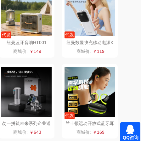
BAM老板
康夫
（定制款）
爱国者（移动电
代发
代发
纽曼蓝牙音响HT001
纽曼数显快充移动电源K
源）
江中食疗
凤凰
C01
商城价:
￥149
商城价:
￥119
晒瑞
实丰文化
漫沃星系
TCL
山萃
可益康
BTSM
路悠悠
代发
保宁
伊莎贝拉
勿一拼筑未来系列企业送
兰士顿运动开放式蓝牙耳
客户伴手礼节日礼盒
机TS19
商城价:
￥643
商城价:
￥169
QQ咨询
雅鹿
圣耳