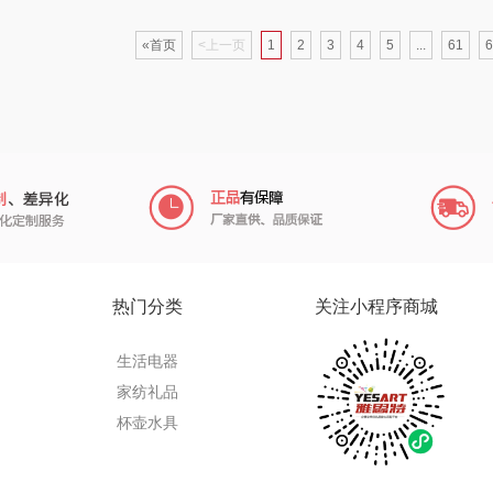
TKK
奥帝尔（包销款）
左都
«首页
<上一页
1
2
3
4
5
...
61
6
克
苏泊尔（杯壶）
穗格氏
梦百合
星球
声阔
瓷语花香
圣匠鲁班
迪士尼（儿童类）
恒源祥（箱包）
君乐宝
供款）
小仓熊
汇可心
小甘菊
秒秒测
摩米士
芬神
Aro
热门分类
关注小程序商城
顿
追鲸
致尚丽和
T.J.HARREN
生活电器
家纺礼品
通
蓄光
小狗（包销款）
奥苏米
荣事
杯壶水具
皇
创维（个护类）
秦唐宋
伍闰堂