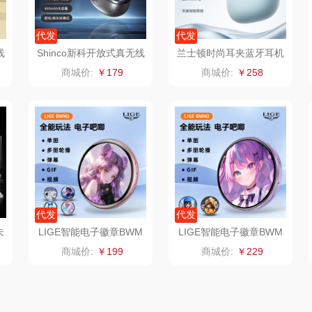
南方寝饰
瓷咖什
氛围部落
代发
代发
（小家
厨创妈咪
传应
陇间柒月(包销款)
线
Shinco新科开放式真无线
兰士顿时尚耳夹蓝牙耳机
蓝牙耳机GT26S
TS32
商城价:
￥179
商城价:
￥258
销款）
元黍
高原宏
睡眠博士
头
家之礼
啄木鸟PLOVER
胡姬花
（家纺）
象印
福礼掌柜
迪士尼（数码类）
来伊份
五谷磨房
她妍社
代发
代发
ie
品存
爱国者
尔木萄
未
LIGE智能电子徽章BWM
LIGE智能电子徽章BWM
客
13
3
商城价:
￥199
商城价:
￥229
途雅
HYUNDAI（电器
莱克
类）
府
吉米
碧云泉
普沃达