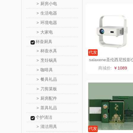
厨房小电
>
味滋源（包
生活电器
>
环境电器
>
真不
大家电
>
洁丽雅（包
杯壶厨具
杯壶水具
>
代发
五丰黎
salaxene圣伦西尼投影
烹饪锅具
>
Q2
商城价:
￥1089
咖啡具
>
立时olay
餐具礼品
>
泉尔
刀剪菜板
>
厨房配件
>
奈斯派
茶具礼品
>
邻家饭
个护清洁
清洁用具
>
天琴
代发