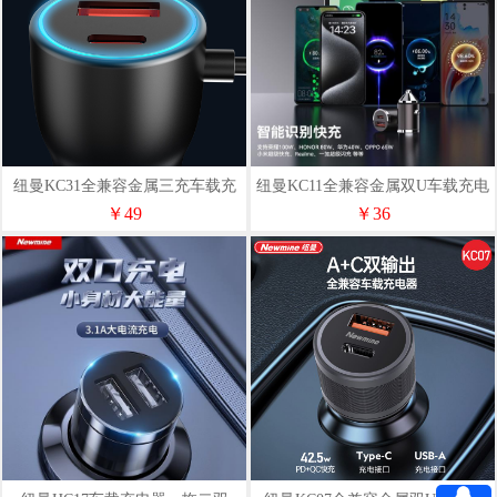
纽曼KC31全兼容金属三充车载充
纽曼KC11全兼容金属双U车载充电
电器自带线
器
￥49
￥36