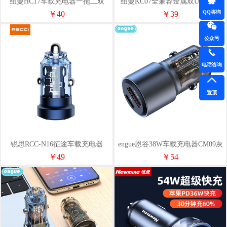
纽曼HC17车载充电器一拖二双
纽曼KC07全兼容金属双U车载充
USB换器扩展口多色
电器
QQ咨询
￥40
￥39
公众号
电话咨询
置顶
锐思RCC-N16征途车载充电器
engue恩谷38W车载充电器CM09灰
￥49
￥54