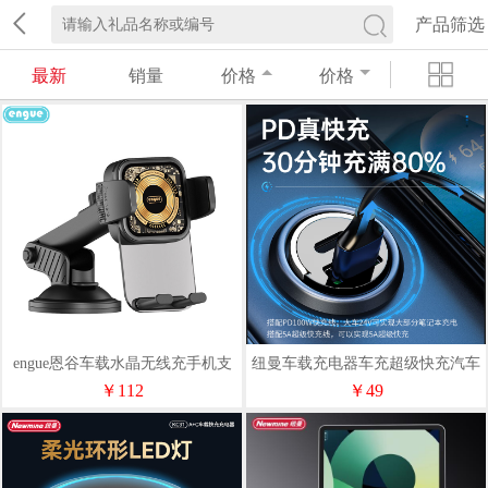
产品筛选
最新
销量
价格
价格
engue恩谷车载水晶无线充手机支
纽曼车载充电器车充超级快充汽车
架EG-C05
C39提手拉环
￥112
￥49