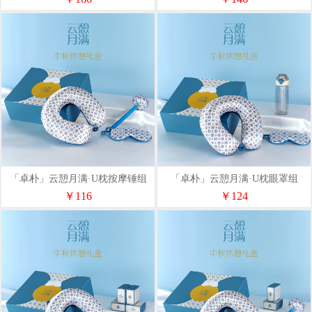
「卓朴」云憩月满·U枕按摩锤组
「卓朴」云憩月满·U枕眼罩组
￥116
￥124