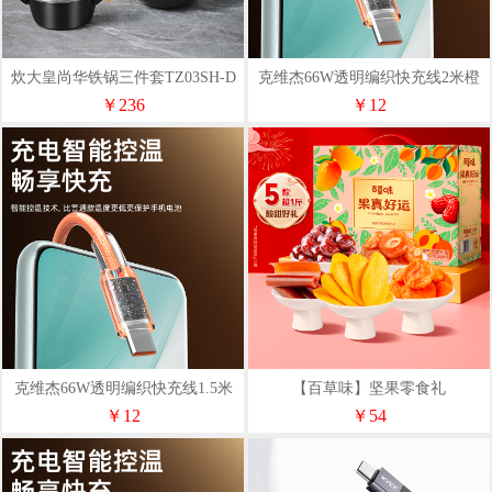
炊大皇尚华铁锅三件套TZ03SH-D
克维杰66W透明编织快充线2米橙
色KV-AC6A20C
￥236
￥12
克维杰66W透明编织快充线1.5米
【百草味】坚果零食礼
橙色KV-AC6A15C
盒-508g（果真好运）
￥12
￥54