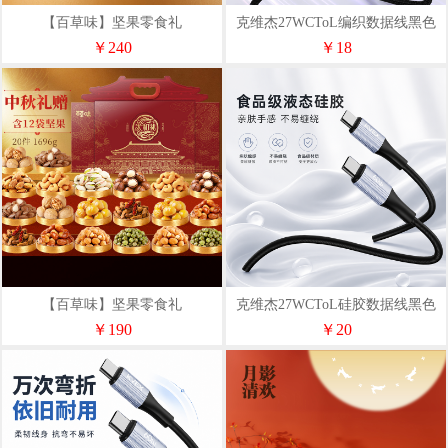
【百草味】坚果零食礼
克维杰27WCToL编织数据线黑色
盒-1120g（凤彩瑞章）
1MKV-CL10N
￥240
￥18
【百草味】坚果零食礼
克维杰27WCToL硅胶数据线黑色
盒-1696g（太和礼）
1MKV-CL10S
￥190
￥20