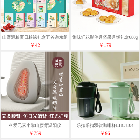
山野源粮夏日粮缘礼盒五谷杂粮组
集味轩花影伴月坚果月饼礼盒680g
合绿豆冰糖红枣清凉粥礼包
￥42
￥179
科爱元素小靠山腰背温阳仪
乐扣乐扣双饮咖啡杯LHC4104
CI194A
￥759
￥96