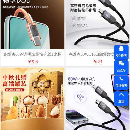
克维杰66W透明编织快充线1米橙
克维杰60WCToC编织数据线黑色
QQ咨询
色KV-AC6A10C
1MKV-CC10N
￥9.6
￥23
公众号
电话咨询
置顶