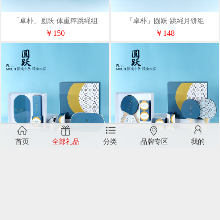
「卓朴」圆跃·体重秤跳绳组
「卓朴」圆跃·跳绳月饼组
￥150
￥148
首页
全部礼品
分类
品牌专区
我的
「卓朴」圆跃·体重秤月饼组
「卓朴」圆跃·球拍月饼组
￥178
￥196
---雅思特---