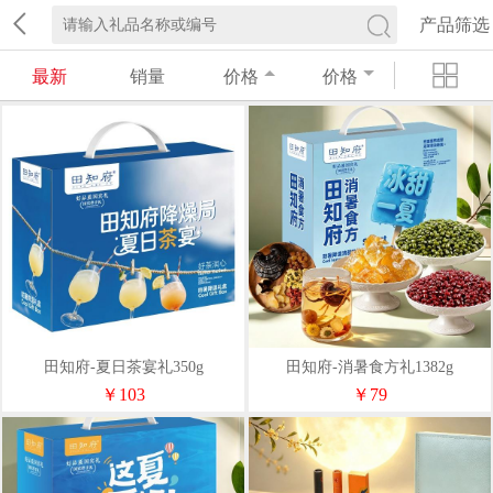
产品筛选
最新
销量
价格
价格
田知府-夏日茶宴礼350g
田知府-消暑食方礼1382g
￥103
￥79