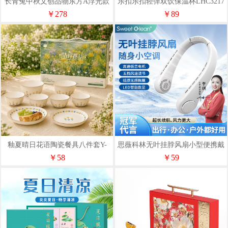
长青兔中秋文创品物东方A浮光款
乐扣乐扣轻弹双饮保温杯LHC3217
￥278
￥89
釉夏晴日花语陶瓷餐具八件套Y-
思薇科林无叶挂脖风扇小型便携戴
QR/L8
式随身挂脖子降温神器
￥58
￥59