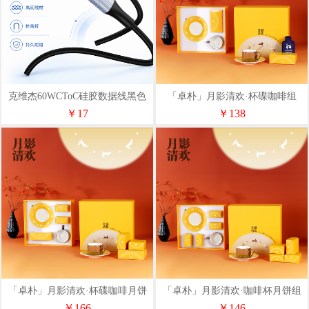
克维杰60WCToC硅胶数据线黑色
「卓朴」月影清欢·杯碟咖啡组
1MKV-CC10S
￥17
￥138
「卓朴」月影清欢·杯碟咖啡月饼
「卓朴」月影清欢·咖啡杯月饼组
组
￥166
￥146