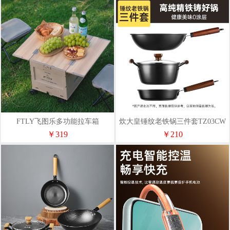
FTLY飞图乐多功能拉车箱
炊大皇锤纹老铁锅三件套TZ03CW
SNX0200
￥319
￥210