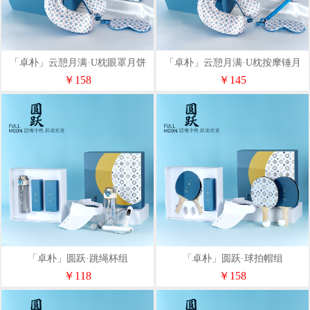
「卓朴」云憩月满·U枕眼罩月饼
「卓朴」云憩月满·U枕按摩锤月
组
饼组
￥158
￥145
「卓朴」圆跃·跳绳杯组
「卓朴」圆跃·球拍帽组
￥118
￥158