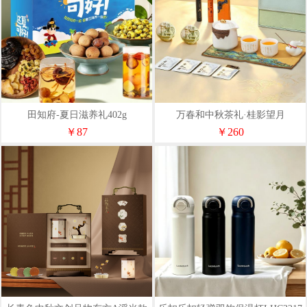
田知府-夏日滋养礼402g
万春和中秋茶礼·桂影望月
￥87
￥260