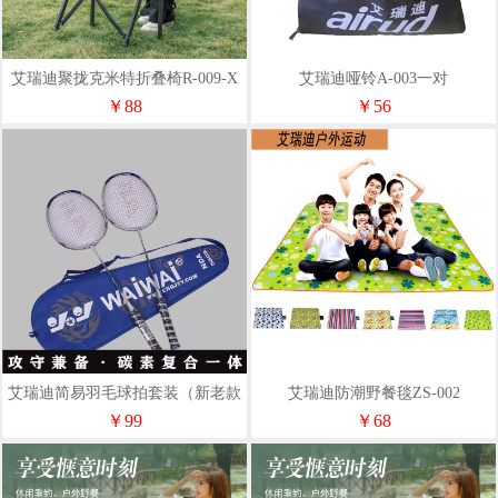
艾瑞迪聚拢克米特折叠椅R-009-X
艾瑞迪哑铃A-003一对
￥88
￥56
艾瑞迪简易羽毛球拍套装（新老款
艾瑞迪防潮野餐毯ZS-002
随机发）
￥99
￥68