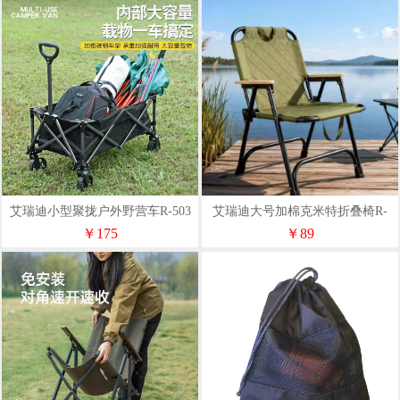
艾瑞迪小型聚拢户外野营车R-503
艾瑞迪大号加棉克米特折叠椅R-
009-M
￥175
￥89