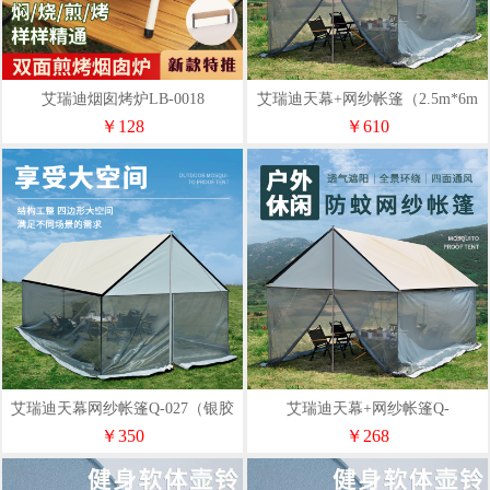
艾瑞迪烟囱烤炉LB-0018
艾瑞迪天幕+网纱帐篷（2.5m*6m
银胶天幕+网纱）
￥128
￥610
艾瑞迪天幕网纱帐篷Q-027（银胶
艾瑞迪天幕+网纱帐篷Q-
+网纱2.5m*4.5m）
027(2.5m*3m银胶+网纱）
￥350
￥268