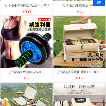
置顶
艾瑞迪不锈钢烤炉组合LB-0014
艾瑞迪户外收纳蓝H-002
￥129
￥63
艾瑞迪静音健腹轮A-011
艾瑞迪抽拉烟囱烤炉LB-0018-1
￥38
￥158