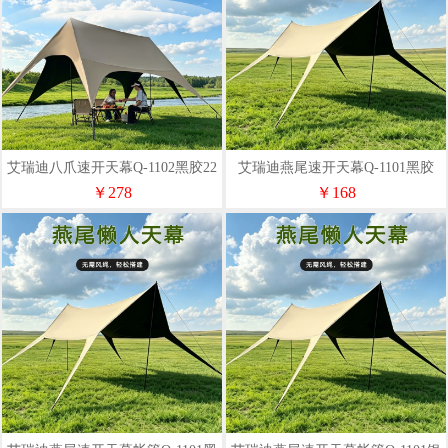
艾瑞迪八爪速开天幕Q-1102黑胶22
艾瑞迪燕尾速开天幕Q-1101黑胶
平（6.7*2.5m)
6.2x4.5x2.3m
￥278
￥168