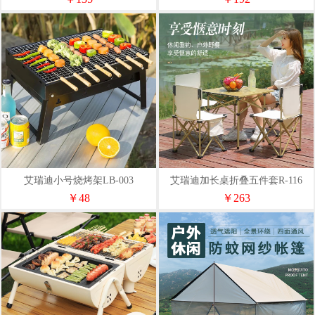
艾瑞迪小号烧烤架LB-003
艾瑞迪加长桌折叠五件套R-116
￥48
￥263