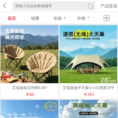
产品筛选
最新
销量
价格
价格
艾瑞迪加贝壳椅R-007
艾瑞迪速开天幕Q-1102黑胶28平
（8.6*4.6m)
￥68
￥293