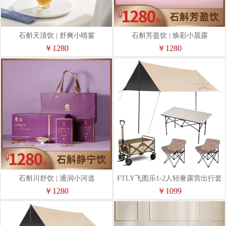
石斛天清饮 | 舒爽小晴窗
石斛芳盈饮 | 焕彩小晨露
￥1280
￥1280
石斛川舒饮 | 通润小河道
FTLY飞图乐1-2人轻奢露营出行套
装（天幕+桌椅+露营车）
￥1280
￥1099