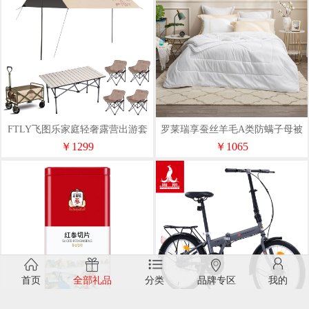
FTLY飞图乐家庭轻奢露营出游套
罗莱瑞享蚕丝羊毛A类防螨子母被
装（天幕+桌椅+露营车）
200*230cm
￥1299
￥1065
首页
全部礼品
分类
品牌专区
我的