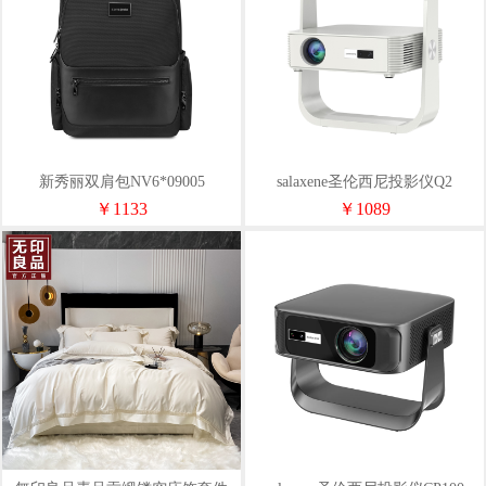
新秀丽双肩包NV6*09005
salaxene圣伦西尼投影仪Q2
￥1133
￥1089