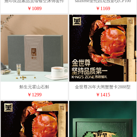
無印良品素品贡缎镂空床饰套件
salaxene圣伦西尼投影仪CP100
WYLP-TJ5063
￥1089
￥1169
斛生元霍山石斛
金世尊26年大闸蟹蟹卡2888型
￥1299
￥1415