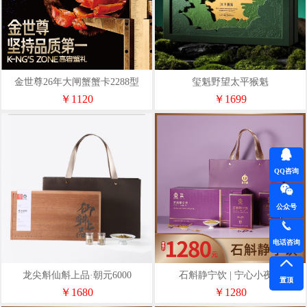
金世尊26年大闸蟹蟹卡2288型
玺魁野望太平猴魁
￥1120
￥1699
QQ咨询
公众号
电话咨询
龙尖斛仙斛上品·朝元6000
石斛静宁饮 | 宁心小夜曲
置顶
￥1680
￥1280