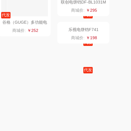
乐扣（小家
厨创妈咪
代发
代发
电）
赫（包销款）
元黍
谷格（GUGE）多功能电
熊猫煎烤机（薄饼机）T
饼铛G982
RBBJ01
商城价:
￥252
商城价:
￥126
鲸选码头
家之礼
九阳煎烤机JK23-GK655
九阳煎烤机JK30-GK732
太力
象印
商城价:
￥160
商城价:
￥499
向物
来伊份
lli follie
品存
代发
乐事
途雅
田知府
吉米
翼眠
TKK