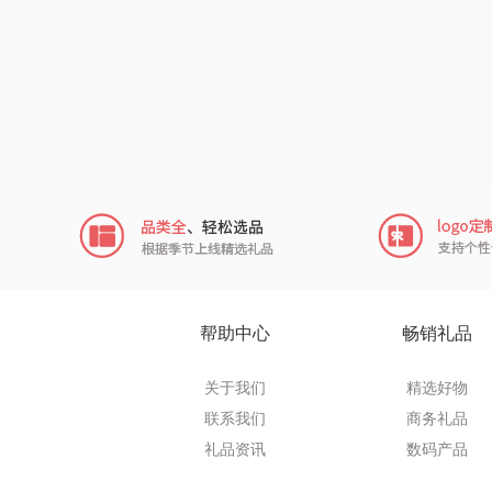
奥帝尔（包
穗格
瓷语花
恒源祥（
汇可
摩米
帮助中心
畅销礼品
致尚丽
关于我们
精选好物
联系我们
商务礼品
小狗（包
礼品资讯
数码产品
秦唐