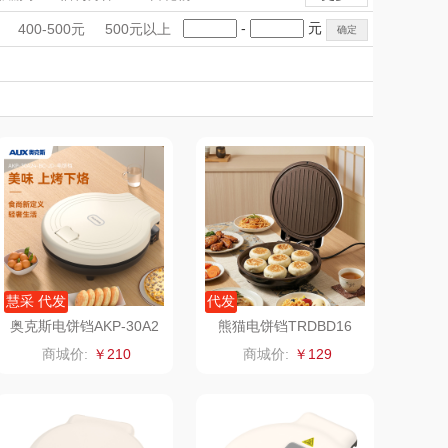
mo（杯壶）
大嘴猴（杯壶厨具
电烤箱/微波炉
电饼档
手礼盒
会议礼品
国潮文创
-
元
400-500元
500元以上
浆机/破壁机
早餐机
打蛋器
雨伞）
（运动户外）
科技感礼品
中国风
非一FETANA
创意礼品
母婴玩具
收藏工艺
收藏工艺
女神节
奶企礼品
银行礼品
DGI
唯宝
和面机
封口机
制冰机
七夕节
建党节
圣诞节
教师节
元朗荣华
纽曼Newmine
（线下款）
SKECHER
可口可乐Coca Col
S
a
（包销款）
润本（套装）
锦礼
阿茜娅（AGIA）
慧采 代发
代发
奥克斯电饼铛AKP-30A2
熊猫电饼铛TRDBD16
4-BC-JD
润心
奈雪茶院
商城价:
￥210
商城价:
￥129
悦滋木
丝丽诺妃
爱润丝婷
形象派