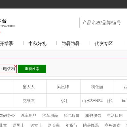
开学季
中秋好礼
防暑防暑
代发专区
：电饼档
重新检索
蟹太太
凤凰牌
凯仕丽
克维杰
飞剑
山水SANSUI（代
bu
理商）
食光
云上布拉
片仔癀
山本
数码办公
汽车用品
汽车用品
箱包服饰
箱包服饰
生活日用
食品饮料
家用电器
家用电器
杯壶厨具
杯壶厨具
个护清洁
儿童
送男士
送女士
送长辈
年货节
防暑降温
商务馈赠