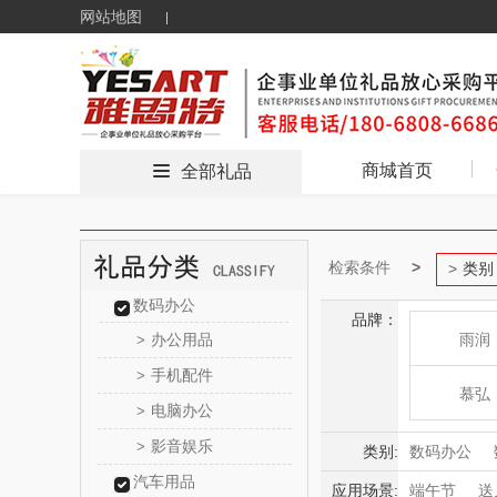
网站地图
商城首页
全部礼品
检索条件
类别
数码办公
品牌：
办公用品
雨润
>
手机配件
>
慕弘
电脑办公
>
影音娱乐
>
云上好
类别:
数码办公
汽车用品
食品饮料
应用场景:
端午节
送