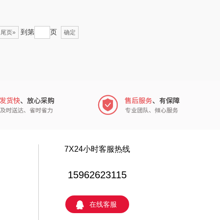
博莱克
苏泊尔（杯壶）
到第
页
尾页»
确定
个人的星球
声阔
云鲸
迪士尼（儿童类）
（专供款）
小仓熊
科洛
秒秒测
兰士顿
追鲸
7X24小时客服热线
胜源通
蓄光
15962623115
皇上皇
创维（个护类）
在线客服
yourCare
奥利贝拉