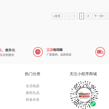
销款）
左都
鹏程
蜜丝婷
«首页
<上一页
1
2
下一页>
氏
梦百合
沃隆
浅香（包销款）
一
香
圣匠鲁班
友望
思宜莱
箱包）
君乐宝
德亚
富佑嘉（FU+）
富光
心
小甘菊
凡士林
贝弗伦
士
芬神
Aroma Light
昔马
热门分类
关注小程序商城
和
T.J.HARREN
亿瞬间
普陀山
生活电器
家纺礼品
销款）
奥苏米
荣事达厨具（包销
猫和老鼠
杯壶水具
款）
宋
伍闰堂
小黄人
摩动
Wa