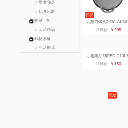
婴童寝居
>
瓷咖
玩具乐器
>
代发
收藏工艺
传应
九阳煎烤机JK30-GK66
工艺精品
>
商城价:
￥205
高原
鲜花绿植
生活鲜花
>
啄木鸟PLO
（家纺
福礼掌
五谷磨
代发
爱国
联创电饼铛DF-BL1031
商城价:
￥295
HYUNDA
类）
碧云