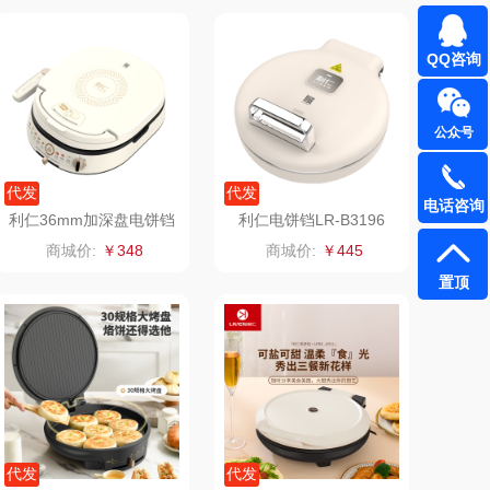
真不二
富安娜（包销款
QQ咨询
1）
雅（包销款）
云栖桦田
公众号
五丰黎红
小胖爪
代发
代发
olayks
银小燕
电话咨询
利仁36mm加深盘电饼铛
利仁电饼铛LR-B3196
LR-J3091
商城价:
￥348
商城价:
￥445
泉尔思
润培
置顶
奈斯派索
小度
邻家饭香
赫兰希
天琴
朗赫
胜OSIM
360
代发
代发