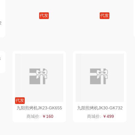
什
氛围部落
厨邦
粒上皇
乐扣
代发
代发
陇间柒月(包销款)
中华
民间造物
康巴
2
九阳煎烤机JK30-GK501
苏泊尔（SUPOR)双面加
热深烤盘电饼铛JJ30A69
商城价:
￥189
商城价:
￥206
宏
睡眠博士
嘉禾月
瑞驰SWICKY
VER
胡姬花
金龙鱼
香畴
）
柜
迪士尼（数码类）
冠军
施耐德
房
她妍社
乐而雅
苏菲
fo
代发
代发
者
尔木萄
KEPO
嗑西西
M
乐视电饼铛F741
小熊电饼铛DBC-D10L3
商城价:
￥198
商城价:
￥150
I（电器
莱克
稻梁菽
得一茶
泉
普沃达
茶马世家
陈克明