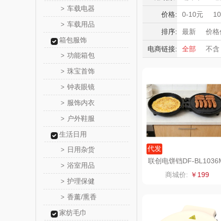
东方
车载电器
>
电压力锅
积分礼品
价格:
0-10元
1
车载用品
养生壶/煮茶
>
暖冬好物
觅菓
排序:
最新
价格
电烧烤炉
箱包服饰
高端送礼
电商链接:
全部
不含
乐扣乐扣（
暖菜板
果
功能箱包
>
保险礼品
珠宝首饰
母亲节
父
>
小家电
姑苏渔
钟表眼镜
>
纽曼Newm
服饰内衣
>
户外鞋服
>
（线上
沃莱
生活日用
乐班
代发
日用杂货
>
联创电饼铛DF-BL1036
浴室用品
>
卓然
商城价:
￥199
护理保健
>
奈雪的
香薰/熏香
>
家纺毛巾
睿嫣润