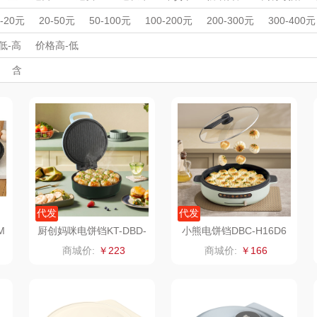
沁
绽家
HOLOHOLO
途柏丽TOBERLIR
mo
电火锅/电煮锅
潮流厨电
绞肉/切菜机
电热饭盒
料理机/果汁杯
周年庆礼品
春游踏青
开学季礼品
毕业季礼品
开门红专区
伴
0-20元
20-50元
50-100元
100-200元
200-300元
300-400元
器
酸奶机
咖啡机
煮蛋器
电水壶/热水瓶
电陶炉/电磁炉
豆
外事出国
入职礼
MOVA
高颜值礼品
匠心萌宠
IP联名款
企业团建
YOTTOY
展会礼品
西屋
低-高
价格高-低
空气炸锅
多功能锅
电饭煲
运动户外
运动户外
母婴玩具
开业乔迁
乡村振兴
定制案例
珠宝礼品
酒店旅游
高校礼品
含
家居/
星巴克（杯壶/包
宝堂马氏铺子
蔬果园（代理商）
蔬清洗机
消毒柜/消毒机
电炒锅
鲜花绿植
鲜花绿植
厨师机/
建材礼品
政企单位
房地产礼品
汽车礼品
进店礼
情人节
亲节
儿童节
中秋节
建军节
护士节
重阳节
）
袋）
歌
纺王
伯纳德
万象
ine
佳帮手
罗莱 超柔床品
三只松鼠（代理
斯凯奇
款）
商）
十二夏天
百草味（代理商）
LUING BOX
立白
戴可思
康宁
京意之选
代发
代发
M
厨创妈咪电饼铛KT-DBD-
小熊电饼铛DBC-H16D6
136
首佩
SWISS MILITARY
罗莱超柔床品
商城价:
￥223
商城价:
￥166
茶
克洛特
睿嫣
竹盐
膏
锐致
倍瑞傲
安宝笛