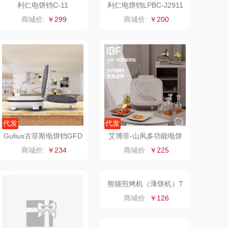
利仁电饼铛C-11
利仁电饼铛LPBC-J2911
山（电器类）
洁丽雅（代理商）
商城价:
￥299
商城价:
￥200
澜沧古茶
海尔
吉潮瑞鲜
飞利浦新安怡
海信
乐美雅（餐具类）
flon阿路弗仑
爱仕达
代发
代发
Gufius古菲斯电饼铛GFD
艾博菲-山风多功能电饼
福临门
卜珂
C-7328
铛IBFD-088
商城价:
￥234
商城价:
￥225
北欧沃朗
郎氏达
正负零
七匹狼
信科
南方寝饰