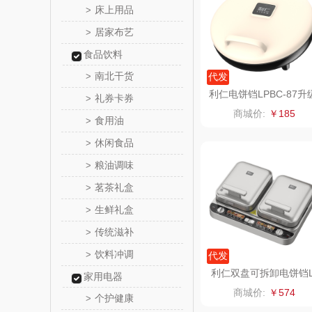
床上用品
>
居家布艺
>
花卉
食品饮料
舒蕾（定
南北干货
>
代发
利仁电饼铛LPBC-87升
礼券卡券
>
周六
款
商城价:
￥185
食用油
>
苏泊尔（代
休闲食品
>
粮油调味
>
骆驼
茗茶礼盒
>
泸溪河
生鲜礼盒
>
传统滋补
>
汉美
饮料冲调
>
代发
先科
利仁双盘可拆卸电饼铛
家用电器
R-J1259
商城价:
￥574
个护健康
>
润本（套