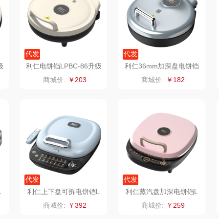
诗
小天鹅
ROBAM老板
康夫
制款）
洁玉（定制款）
富昌（定制款）
爱国者（移动电
代发
代发
级
利仁电饼铛LPBC-86升级
利仁36mm加深盘电饼铛
源）
福
江中猴姑
江中食疗
凤凰
款
LR-J3198
商城价:
￥203
商城价:
￥182
理商）
九阳（代理商）
晒瑞
实丰文化
VVC
漫沃星系
TCL
桃酥
中茶
山萃
可益康
驰
梦洁家纺
BTSM
路悠悠
代发
代发
德菲摩尔
保宁
伊莎贝拉
荣事
L
利仁上下盘可拆电饼铛L
利仁蒸汽盘加深电饼铛L
R-J3435
R-J3798
商城价:
￥392
商城价:
￥259
装类）
浪莎
雅鹿
圣耳
味滋