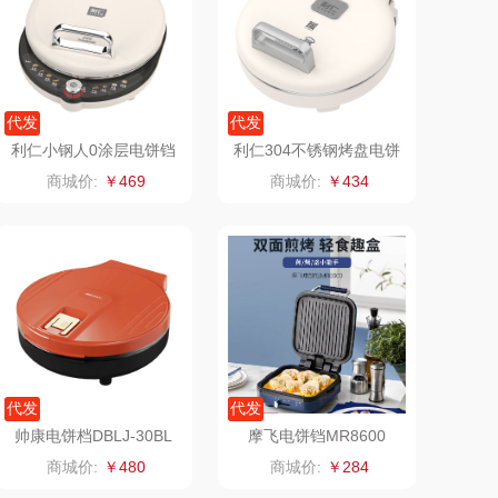
罗尔仕
拜灭士
飞利浦
荣诚
代发
代发
利仁小钢人0涂层电饼铛
利仁304不锈钢烤盘电饼
保卫蛋蛋
马克图布
38mm加深盘LR-XGR32
铛LR-B3197
商城价:
￥469
商城价:
￥434
96
洛克星球
梵沐
五芳斋
立家
皇家粮仓
干饭熊饱饱
尹谜
金龙鱼（包销款）
代发
代发
达（品牌方）
得力
帅康电饼档DBLJ-30BL
摩飞电饼铛MR8600
商城价:
￥480
商城价:
￥284
源（包销款）
英红（包销款）