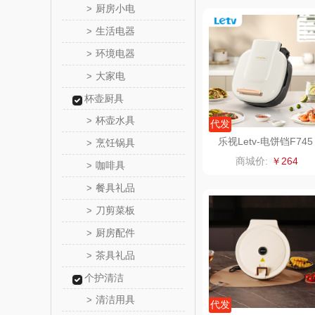
厨房小电
>
八马（包
生活电器
>
环境电器
>
西屋（小
大家电
>
长寿
杯壶厨具
杯壶水具
>
代发
有色
乐视Letv-电饼铛F745
烹饪锅具
>
商城价:
￥264
咖啡具
>
京荟
餐具礼品
>
品胜
刀剪菜板
>
厨房配件
>
索爱（个
茶具礼品
>
丸美
个护清洁
清洁用具
>
果兹
代发