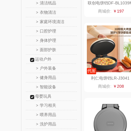
清洁纸品
联创电饼铛DF-BL1039
>
LK
商城价:
￥197
衣物清洁
>
家庭环境清洁
>
乐心
口腔护理
>
三头
身体护理
>
面部护肤
>
棉芽
运动户外
飞利浦（音
户外装备
>
代发
健身用品
>
利仁电饼铛LR-J3041
乐千
商城价:
￥208
智能设备
>
味滋
母婴玩具
学习相关
>
喜临
喂养用品
>
洗护用品
>
朱炳仁