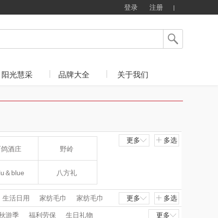
登录
注册
阳光慧采
品牌大全
关于我们
更多
多选
西鸽酒庄
野岭
lu＆blue
八方礼
新秀丽
夏普SHARP
生活日用
家纺毛巾
家纺毛巾
更多
多选
个护清洁
电炖盅/养生煲
秋游季
福利劳保
生日礼物
更多