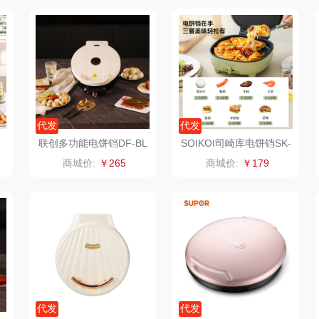
销款）
雅莉格丝
铮铭
臻牧
家电）
渝情渝礼
千问
杜邦（餐具类）
洁丽
花
百事食品
洽洽
奥克斯
代发
代发
可可满分
无印良品（代理
味滋源（品牌方）
立时
联创多功能电饼铛DF-BL
SOIKOI司崎库电饼铛SK-
1035M
C005
商城价:
￥265
商城价:
￥179
商）
堂
富昌
呼也
梦洁
百事（饮具类）
丽耳
三胖蛋
护类）
创维（手表类）
宏太
都乐Dole
几梦
欧丽薇兰
易路达
西屋（风扇类）
汤姆逊
皮尔卡丹（皮具
傲
代发
代发