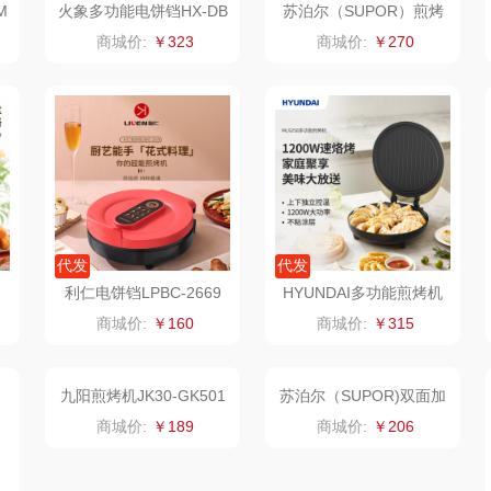
M
火象多功能电饼铛HX-DB
苏泊尔（SUPOR）煎烤
C010
机机械型深烤盘系列JJ3
类）
艾美特（代理商）
锡品源
狮峰
温仑
商城价:
￥323
商城价:
￥270
4A50
康巴赫（锅具类）
悦湘湖
万华茶林
鹰
博牌
keep
kaco
伊莱克斯
绿鼻子
乐扣乐扣（箱包杯
壶）
频类）
珍视明
康恩贝
WENGER/威戈
Allu
代发
代发
利仁电饼铛LPBC-2669
HYUNDAI多功能煎烤机
厨
悠米UURMI
富安娜（包销款）
冈州故事
ML9258
商城价:
￥160
商城价:
￥315
源
玺魁
半亩川
双立人
门
禹鸿物予
艾可熊
万益蓝
铜
高洁丝
护舒宝
顺然