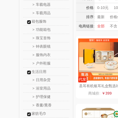
HOLOHO
车载电器
>
积分礼品
价格:
0-10元
1
车载用品
>
暖冬好物
匠心萌
排序:
最新
价格
箱包服饰
高端送礼
电商链接:
全部
不含
宝堂马氏
功能箱包
>
保险礼品
珠宝首饰
母亲节
父
>
伯纳
钟表眼镜
>
罗莱 超柔
服饰内衣
>
户外鞋服
>
百草味（代
生活日用
康宁
代发
日用杂货
>
圣耳有机银耳礼盒甄选
浴室用品
>
盒装70g*2罐
SWISS MIL
商城价:
￥399
护理保健
>
睿嫣
香薰/熏香
>
家纺毛巾
倍瑞