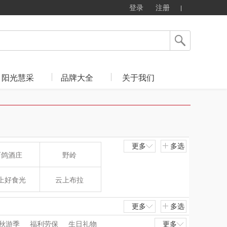
登录
注册
阳光慧采
品牌大全
关于我们
更多
多选
西鸽酒庄
野岭
上好食光
云上布拉
东方沁
绽家
更多
多选
秋游季
福利劳保
生日礼物
更多