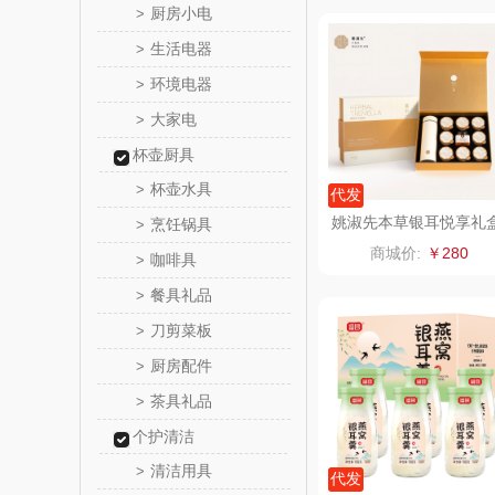
厨房小电
>
铮铭
生活电器
>
环境电器
>
千问
大家电
>
洽洽
杯壶厨具
杯壶水具
>
代发
无印良品
姚淑先本草银耳悦享礼
烹饪锅具
>
商城价:
￥280
咖啡具
商）
>
呼也
餐具礼品
>
丽耳
刀剪菜板
>
厨房配件
>
宏太
茶具礼品
>
欧丽薇
个护清洁
清洁用具
>
汤姆
代发