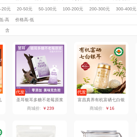
LO
途柏丽TOBERLIR
momo（杯壶）
大嘴猴（杯壶厨具
周年庆礼品
春游踏青
开学季礼品
毕业季礼品
开门红专区
伴
0-20元
20-50元
50-100元
100-200元
200-300元
300-400元
雨伞）
宠
外事出国
YOTTOY
入职礼
高颜值礼品
西屋（运动户外）
IP联名款
企业团建
非一FETANA
展会礼品
乐扣
低-高
价格高-低
开业乔迁
乡村振兴
定制案例
珠宝礼品
酒店旅游
高校礼品
含
铺子
蔬果园（代理商）
DGI
唯宝
建材礼品
政企单位
房地产礼品
汽车礼品
进店礼
情人节
亲节
儿童节
中秋节
建军节
护士节
重阳节
德
万象
元朗荣华
纽曼Newmine
纽曼
（线下款）
（
床品
三只松鼠（代理
斯凯奇SKECHER
可口可乐Coca Col
商）
S
a
理商）
LUING BOX
立白（包销款）
润本（套装）
京意之选
锦礼
阿茜娅（AGIA）
代发
代发
礼
圣耳银耳多糖不老莓原浆
富昌真养有机富硒七白银
耳40g
ITARY
罗莱超柔床品
润心
奈雪茶院
商城价:
￥239
商城价:
￥16
竹盐
悦滋木
丝丽诺妃
傲
安宝笛
爱润丝婷
形象派