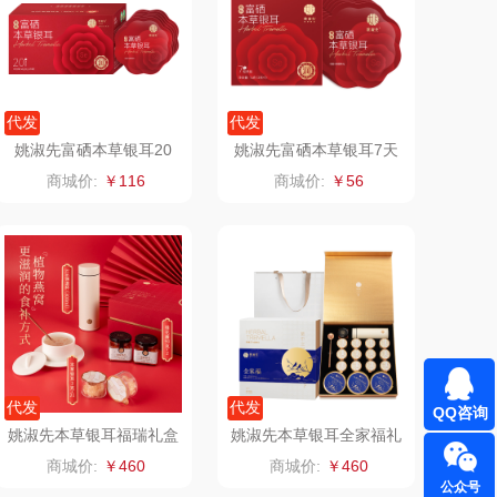
（定制款）
洁玉（定制款）
周六福
江中猴姑
代发
代发
姚淑先富硒本草银耳20
姚淑先富硒本草银耳7天
尔（代理商）
九阳（代理商）
天装40g
品鉴装14g
商城价:
￥116
商城价:
￥56
骆驼
VVC
溪河桃酥
中茶
汉美驰
梦洁家纺
先科
德菲摩尔
代发
代发
QQ咨询
（套装类）
浪莎
姚淑先本草银耳福瑞礼盒
姚淑先本草银耳全家福礼
盒装
商城价:
￥460
商城价:
￥460
（包销款）
雅莉格丝
公众号