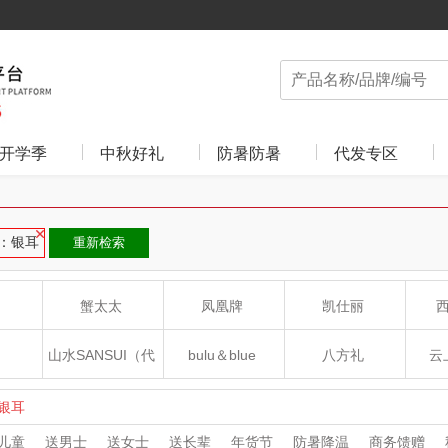
开学季
中秋好礼
防暑防暑
代发专区
：银耳
重新检索
蟹太太
凤凰牌
凯仕丽
山水SANSUI（代
bulu＆blue
八方礼
云
理商）
癀
山本
新秀丽
夏普SHARP
银耳
儿童
送男士
送女士
送长辈
年货节
防暑降温
商务馈赠