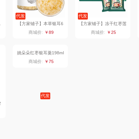
粒上皇
乐扣乐扣（小家
厨创妈咪
代发
代发
电）
民间造物
康巴赫（包销款）
元黍
礼
【方家铺子】本草银耳6
【方家铺子】冻干红枣莲
8g/瓶装
子银耳汤96g/盒装
商城价:
￥89
商城价:
￥25
月
瑞驰SWICKY
鲸选码头
家之礼
啄木鸟
鱼
香畴
太力
象印
施耐德
向物
来伊份
雅
苏菲
folli follie
品存
代发
嗑西西
乐事
途雅
HYU
2
姚朵朵红枣银耳羹198ml
*6瓶
商城价:
￥75
菽
得一茶
田知府
吉米
家
陈克明
翼眠
TKK
奥帝