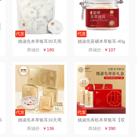
老板
康夫
罗尔仕
拜灭士
舒蕾
制款）
爱国者（移动电
飞利浦
荣诚
代发
代发
姚淑先本草银耳30天周
姚淑先富硒本草银耳-40g
源）
疗
凤凰
保卫蛋蛋
马克图布
苏泊
期装-60g袋装
罐装
商城价:
￥180
商城价:
￥107
实丰文化
洛克星球
梵沐
系
TCL
五芳斋
立家
泸
可益康
皇家粮仓
干饭熊饱饱
路悠悠
尹谜
金龙鱼（包销款）
代发
代发
伊莎贝拉
荣事达（品牌方）
得力
润本
6
姚淑先本草银耳16天周
姚淑先有机本草银耳【双
期装-48g
喜礼盒】
商城价:
￥136
商城价:
￥390
圣耳
味滋源（包销款）
英红（包销款）
八马