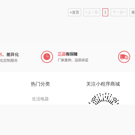
蜜丝婷
博莱克
苏泊尔（杯壶）
«首页
<上一页
1
下一页>
尾
浅香（包销款）
一个人的星球
声阔
思宜莱
云鲸
迪士尼（儿童类）
恒源
富佑嘉（FU+）
富光（专供款）
小仓熊
林
贝弗伦
科洛
秒秒测
ght
昔马
兰士顿
追鲸
热门分类
关注小程序商城
间
普陀山
胜源通
蓄光
小狗
生活电器
家纺礼品
（包销
猫和老鼠
皇上皇
创维（个护类）
杯壶水具
人
摩动
WayourCare
奥利贝拉