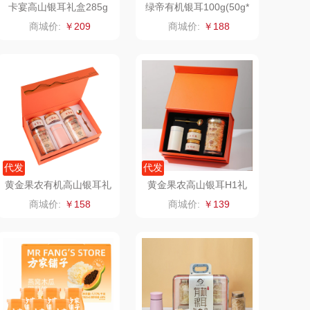
卡宴高山银耳礼盒285g
绿帝有机银耳100g(50g*
2)礼盒
乐心
康巴赫（锅具类）
商城价:
￥209
商城价:
￥188
三头鹰
博牌
棉芽
伊莱克斯
浦（音频类）
珍视明
乐千厨
悠米UURMI
代发
代发
黄金果农有机高山银耳礼
黄金果农高山银耳H1礼
味滋源
玺魁
盒
盒
商城价:
￥158
商城价:
￥139
喜临门
禹鸿物予
朱炳仁铜
高洁丝
瓷咖什
氛围部落