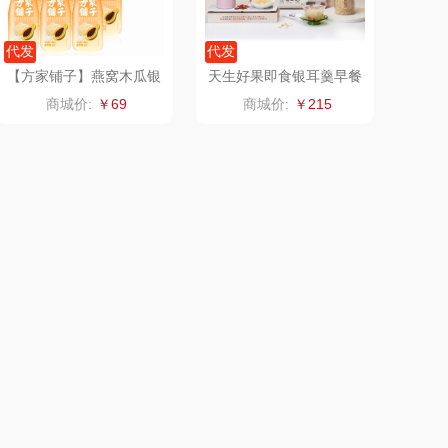
传应
陇间柒月(包销款)
代发
代发
高原宏
睡眠博士
【方家铺子】燕窝木瓜银
天生好果即食银耳羹早餐
耳饮（罐头）
礼品有机银耳260款
商城价:
￥69
商城价:
￥215
PLOVER
胡姬花
（家纺）
福礼掌柜
迪士尼（数码类）
五谷磨房
她妍社
爱国者
尔木萄
NDAI（电器
莱克
类）
碧云泉
普沃达
尔（包销款）
左都