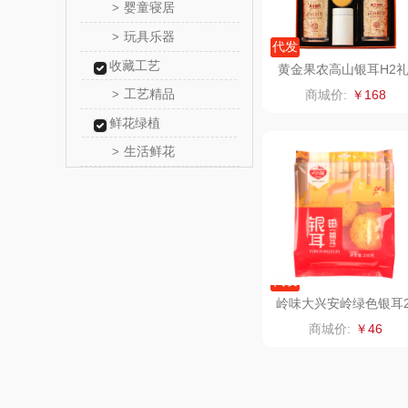
婴童寝居
>
厨邦
玩具乐器
>
代发
收藏工艺
中华
黄金果农高山银耳H2
盒
工艺精品
>
商城价:
￥168
嘉禾
鲜花绿植
生活鲜花
>
金龙
冠军
乐而
代发
KEPO
岭味大兴安岭绿色银耳
00g
商城价:
￥46
稻梁
茶马世