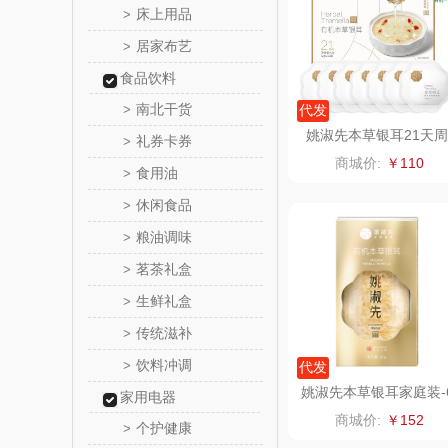
床上用品
>
居家布艺
>
ROBAM
食品饮料
富昌（定
南北干货
>
代发
姚淑先本草银耳21天周
礼券卡券
>
江中食
期装42g
商城价:
￥110
食用油
>
晒瑞
休闲食品
>
粮油调味
>
漫沃星
茗茶礼盒
>
山萃
生鲜礼盒
>
传统滋补
>
BTSM
饮料冲调
>
代发
保宁
姚淑先本草银耳家庭装-
家用电器
0g罐装
商城价:
￥152
个护健康
>
雅鹿