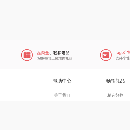
鹏程
沃隆
友望
德亚
凡士
Aroma Li
帮助中心
畅销礼品
亿瞬
关于我们
精选好物
联系我们
商务礼品
荣事达厨具
礼品资讯
数码产品
款）
小黄