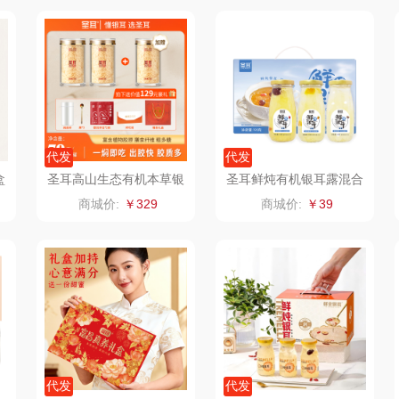
臻牧
真不二
富安娜（包销款
西屋
1）
杜邦（餐具类）
洁丽雅（包销款）
云栖桦田
奥克斯
五丰黎红
小胖爪
代发
代发
（代理
味滋源（品牌方）
立时olayks
银小燕
盒
圣耳高山生态有机本草银
圣耳鲜炖有机银耳露混合
耳羹70g/罐免煮金燕糯耳
口味198g*6罐混合口味
商城价:
￥329
商城价:
￥39
梦洁
泉尔思
润培
冲泡送礼山货
三胖蛋
奈斯派索
小度
索爱
都乐Dole
邻家饭香
赫兰希
兰
易路达
天琴
朗赫
逊
皮尔卡丹（皮具
傲胜OSIM
360
代发
代发