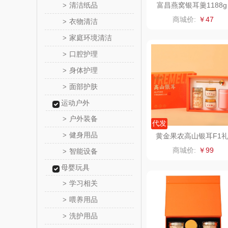
清洁纸品
富昌燕窝银耳羹1188g
>
锡品
商城价:
￥47
衣物清洁
>
家庭环境清洁
>
悦湘
口腔护理
>
keep
身体护理
>
面部护肤
>
绿鼻
运动户外
康恩
户外装备
>
代发
健身用品
>
黄金果农高山银耳F1
富安娜（包
盒
商城价:
￥99
智能设备
>
半亩
母婴玩具
学习相关
>
艾可
喂养用品
>
洗护用品
>
护舒