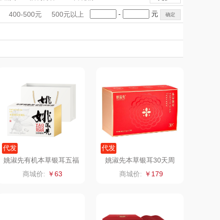
觅菓
MOVA
手礼盒
会议礼品
国潮文创
-
元
400-500元
500元以上
乐扣（家居/
科技感礼品
星巴克（杯壶/包
中国风
创意礼品
女神节
奶企礼品
银行礼品
小家电）
袋）
姑苏渔歌
纺王
七夕节
建党节
圣诞节
教师节
Newmine
佳帮手
线上款）
沃莱
十二夏天
乐班
戴可思
卓然
首佩
代发
代发
姚淑先有机本草银耳五福
姚淑先本草银耳30天周
礼盒
期装66g
奈雪的茶
克洛特
商城价:
￥63
商城价:
￥179
睿嫣润膏
锐致
花卉诗
小天鹅