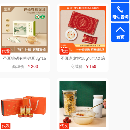
（小家电）
渝情渝礼
电话咨询
长寿花
百事食品
置顶
有色
可可满分
代发
代发
京荟堂
富昌
圣耳锌硒有机银耳3g*15
圣耳燕窝饮15g*6包/盒冻
袋/盒
干燕窝银耳羹冲泡即食
商城价:
￥203
商城价:
￥159
品胜
百事（饮具类）
（个护类）
创维（手表类）
丸美
几梦
果兹
西屋（风扇类）
LK
艾美特（代理商）
代发
代发