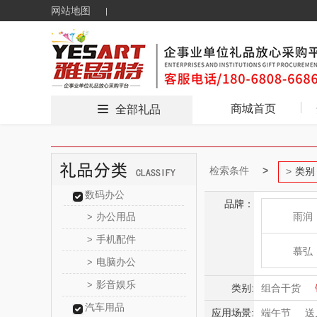
网站地图
商城首页
全部礼品
检索条件
类别
数码办公
品牌：
办公用品
雨润
>
手机配件
>
慕弘
电脑办公
>
影音娱乐
>
片仔
类别:
组合干货
汽车用品
应用场景:
端午节
送