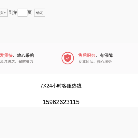
穗格氏
梦百合
到第
页
页»
确定
瓷语花香
圣匠鲁班
祥（箱包）
君乐宝
汇可心
小甘菊
摩米士
芬神
致尚丽和
T.J.HARREN
7X24小时客服热线
（包销款）
奥苏米
15962623115
秦唐宋
伍闰堂
在线客服
极鲜港
威诗兰