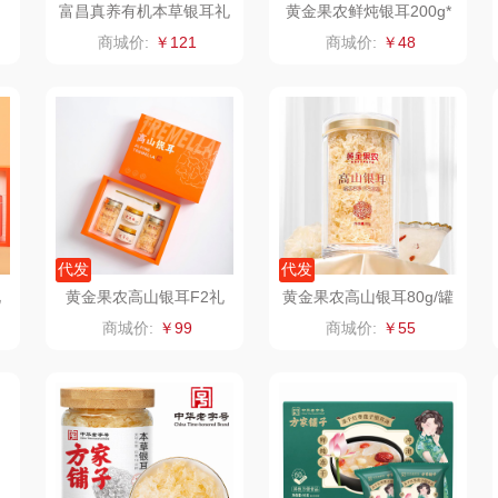
富昌真养有机本草银耳礼
黄金果农鲜炖银耳200g*
盒370g
6瓶/盒
类）
源
狮峰
温仑山（电器类）
洁丽雅（代理商）
商城价:
￥121
商城价:
￥48
湖
万华茶林
澜沧古茶
海尔
kaco
吉潮瑞鲜
飞利浦新安怡
子
乐扣乐扣（箱包杯
海信
乐美雅（餐具类）
飞利
壶）
贝
WENGER/威戈
Alluflon阿路弗仑
爱仕达
代发
代发
礼
黄金果农高山银耳F2礼
黄金果农高山银耳80g/罐
销款）
冈州故事
福临门
卜珂
盒
商城价:
￥99
商城价:
￥55
川
双立人
北欧沃朗
郎氏达
熊
万益蓝
正负零
七匹狼
宝
顺然
信科
南方寝饰