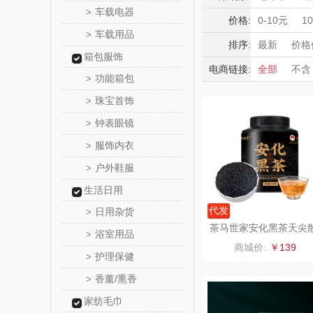
东方
车载电器
>
积分礼品
价格:
0-10元
1
车载用品
>
暖冬好物
觅菓
排序:
最新
价格
箱包服饰
高端送礼
电商链接:
全部
不含
乐扣乐扣（
功能箱包
>
保险礼品
珠宝首饰
母亲节
父
>
小家电
姑苏渔
钟表眼镜
>
纽曼Newm
服饰内衣
>
户外鞋服
>
（线上
沃莱
生活日用
乐班
代发
日用杂货
>
茶马世家安化黑茶天尖
浴室用品
>
茶200g
卓然
商城价:
￥139
护理保健
>
奈雪的
香薰/熏香
>
家纺毛巾
睿嫣润