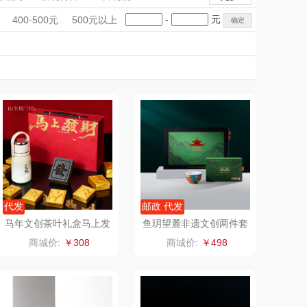
mo（杯壶）
大嘴猴（杯壶厨具
手礼盒
会议礼品
国潮文创
-
元
400-500元
500元以上
雨伞）
（运动户外）
科技感礼品
中国风
非一FETANA
创意礼品
女神节
奶企礼品
银行礼品
DGI
唯宝
七夕节
建党节
圣诞节
教师节
元朗荣华
纽曼Newmine
（线下款）
SKECHER
可口可乐Coca Col
S
a
（包销款）
润本（套装）
锦礼
阿茜娅（AGIA）
代发
邮政 代发
马年文创茶叶礼盒马上发
鱼玥望麓非遗文创两件套
财马将茶
A款安化黑茶+醴陵瓷器
润心
奈雪茶院
商城价:
￥308
商城价:
￥498
主人杯1个
悦滋木
丝丽诺妃
爱润丝婷
形象派