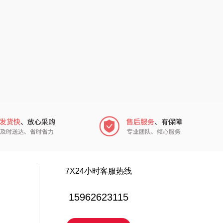
乐扣（小家
厨创妈咪
电）
赫（包销款）
元黍
鲸选码头
家之礼
太力
象印
向物
来伊份
lli follie
品存
乐事
途雅
7X24小时客服热线
田知府
吉米
15962623115
翼眠
TKK