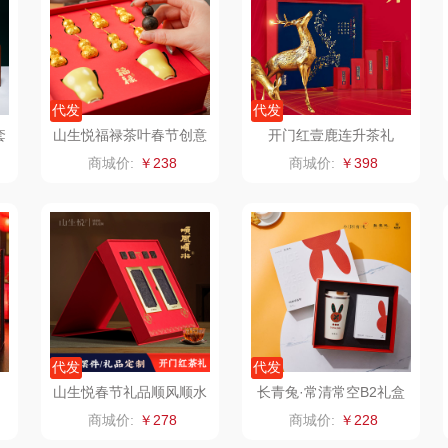
诗
小天鹅
ROBAM老板
康夫
制款）
洁玉（定制款）
富昌（定制款）
爱国者（移动电
代发
代发
套
山生悦福禄茶叶春节创意
开门红壹鹿连升茶礼
源）
福
江中猴姑
江中食疗
凤凰
件
伴手礼盒葫芦形紧压茶
商城价:
￥238
商城价:
￥398
理商）
九阳（代理商）
晒瑞
实丰文化
VVC
漫沃星系
TCL
桃酥
中茶
山萃
可益康
驰
梦洁家纺
BTSM
路悠悠
代发
代发
德菲摩尔
保宁
伊莎贝拉
荣事
山生悦春节礼品顺风顺水
长青兔·常清常空B2礼盒
茶叶伴手礼家居摆件
商城价:
￥278
商城价:
￥228
装类）
浪莎
雅鹿
圣耳
味滋