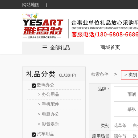
网站地图
商城首页
全部礼品
检索条件
类别
数码办公
品牌：
办公用品
雨润
>
手机配件
>
慕弘
电脑办公
>
影音娱乐
>
云上好
类别:
花草茶
白
汽车用品
应用场景:
端午节
送