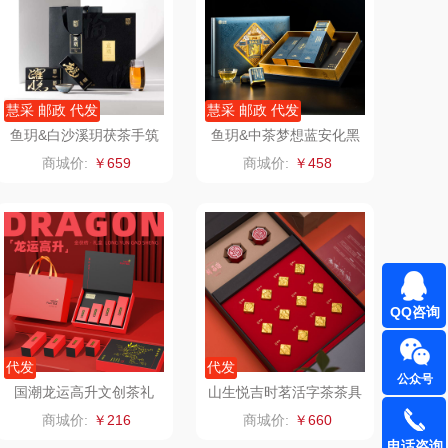
罗尔仕
拜灭士
飞利浦
荣诚
慧采 邮政 代发
慧采 邮政 代发
鱼玥&白沙溪玥茯茶手筑
鱼玥&中茶梦想蓝安化黑
保卫蛋蛋
马克图布
茯砖茶360g
砖茶300g
商城价:
￥659
商城价:
￥458
洛克星球
梵沐
五芳斋
立家
皇家粮仓
干饭熊饱饱
QQ咨询
尹谜
金龙鱼（包销款）
代发
代发
公众号
达（品牌方）
得力
国潮龙运高升文创茶礼
山生悦吉时茗活字茶茶具
组合中秋商务礼盒
商城价:
￥216
商城价:
￥660
源（包销款）
英红（包销款）
电话咨询