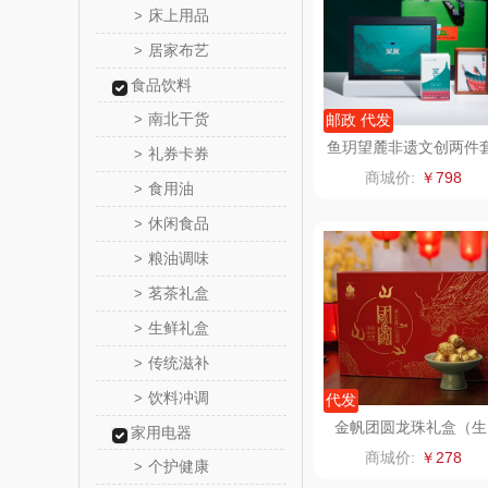
床上用品
>
居家布艺
>
花卉
食品饮料
舒蕾（定
南北干货
>
邮政 代发
鱼玥望麓非遗文创两件
礼券卡券
>
周六
B款安化黑茶+湘绣摆
商城价:
￥798
组合
食用油
>
苏泊尔（代
休闲食品
>
粮油调味
>
骆驼
茗茶礼盒
>
泸溪河
生鲜礼盒
>
传统滋补
>
汉美
饮料冲调
>
代发
先科
金帆团圆龙珠礼盒（生
家用电器
+熟茶）
商城价:
￥278
个护健康
>
润本（套