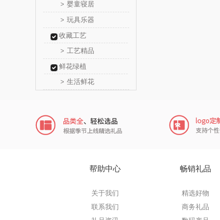
婴童寝居
>
瓷咖
玩具乐器
>
收藏工艺
传应
工艺精品
>
高原
鲜花绿植
生活鲜花
>
啄木鸟PLO
（家纺
福礼掌
五谷磨
爱国
帮助中心
畅销礼品
HYUNDA
关于我们
精选好物
类）
碧云
联系我们
商务礼品