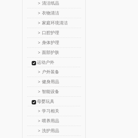
清洁纸品
>
LK
衣物清洁
>
家庭环境清洁
>
乐心
口腔护理
>
三头
身体护理
>
面部护肤
>
棉芽
运动户外
飞利浦（音
户外装备
>
健身用品
>
乐千
智能设备
>
味滋
母婴玩具
学习相关
>
喜临
喂养用品
>
洗护用品
>
朱炳仁