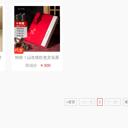
销款）
雅莉格丝
铮铭
臻牧
家电）
渝情渝礼
千问
杜邦（餐具类）
洁丽
花
百事食品
洽洽
奥克斯
代发
可可满分
无印良品（代理
味滋源（品牌方）
立时
叶
特价！山生悦红色文化茶
叶礼盒
商城价:
￥300
商）
堂
富昌
呼也
梦洁
百事（饮具类）
丽耳
三胖蛋
护类）
创维（手表类）
宏太
都乐Dole
«首页
<上一页
1
下一页>
尾
几梦
欧丽薇兰
易路达
西屋（风扇类）
汤姆逊
皮尔卡丹（皮具
傲