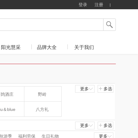
登录
注册
阳光慧采
品牌大全
关于我们
更多
多选
西鸽酒庄
野岭
lu＆blue
八方礼
新秀丽
夏普SHARP
更多
多选
秋游季
福利劳保
生日礼物
更多