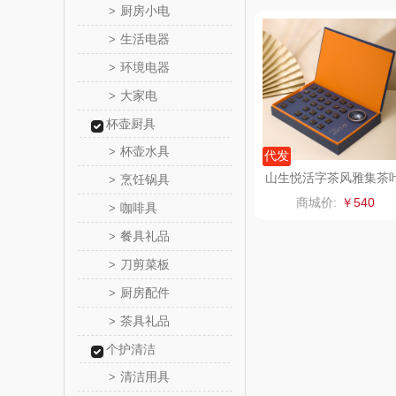
厨房小电
>
八马（包
生活电器
>
环境电器
>
西屋（小
大家电
>
长寿
杯壶厨具
杯壶水具
>
代发
有色
山生悦活字茶风雅集茶
烹饪锅具
>
礼盒
商城价:
￥540
咖啡具
>
京荟
餐具礼品
>
品胜
刀剪菜板
>
厨房配件
>
索爱（个
茶具礼品
>
丸美
个护清洁
清洁用具
>
果兹