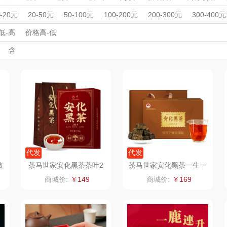
沁
绽家
HOLOHOLO
途柏丽TOBERLIR
mo
周年庆礼品
春游踏青
开学季礼品
毕业季礼品
开门红专区
伴
0-20元
20-50元
50-100元
100-200元
200-300元
300-400元
外事出国
入职礼
MOVA
高颜值礼品
匠心萌宠
IP联名款
企业团建
YOTTOY
展会礼品
西屋
低-高
价格高-低
开业乔迁
乡村振兴
定制案例
珠宝礼品
酒店旅游
高校礼品
含
家居/
星巴克（杯壶/包
宝堂马氏铺子
蔬果园（代理商）
建材礼品
政企单位
房地产礼品
汽车礼品
进店礼
情人节
亲节
儿童节
中秋节
建军节
护士节
重阳节
）
袋）
歌
纺王
伯纳德
万象
ine
佳帮手
罗莱 超柔床品
三只松鼠（代理
斯凯奇
款）
商）
十二夏天
百草味（代理商）
LUING BOX
立白
戴可思
康宁
京意之选
代发
代发
散
茶马世家安化黑茶茶叶2
茶马世家安化黑茶一生一
014年金花茯砖茶930g
世礼盒装320g
首佩
SWISS MILITARY
罗莱超柔床品
商城价:
￥149
商城价:
￥169
茶
克洛特
睿嫣
竹盐
膏
锐致
倍瑞傲
安宝笛