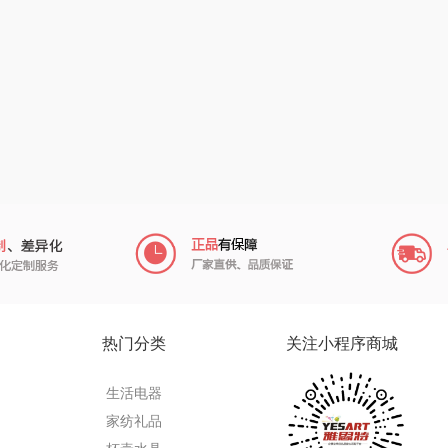
什
氛围部落
厨邦
粒上皇
乐扣
陇间柒月(包销款)
中华
民间造物
康巴
宏
睡眠博士
嘉禾月
瑞驰SWICKY
VER
胡姬花
金龙鱼
香畴
）
柜
迪士尼（数码类）
冠军
施耐德
房
她妍社
乐而雅
苏菲
fo
者
尔木萄
KEPO
嗑西西
热门分类
关注小程序商城
I（电器
莱克
稻梁菽
得一茶
生活电器
泉
普沃达
茶马世家
陈克明
家纺礼品