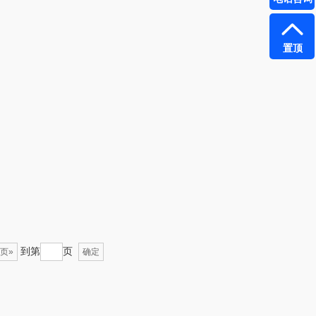
真不二
富安娜（包销款
置顶
1）
雅（包销款）
云栖桦田
五丰黎红
小胖爪
olayks
银小燕
泉尔思
润培
奈斯派索
小度
邻家饭香
赫兰希
到第
页
页»
确定
天琴
朗赫
胜OSIM
360