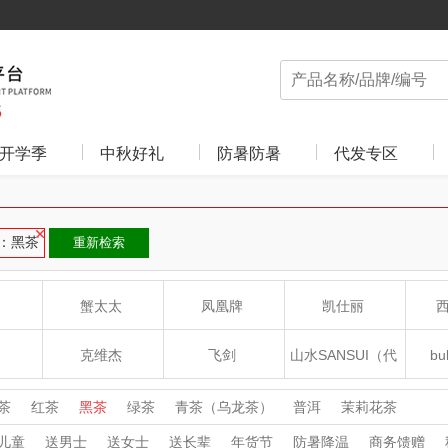
开学季
中秋好礼
防暑防暑
代发专区
：黑茶
重新检索
蟹太太
凤凰牌
凯仕丽
克维杰
飞剑
山水SANSUI（代
bu
理商）
食光
云上布拉
片仔癀
山本
茶
红茶
黑茶
绿茶
青茶（乌龙茶）
普洱
茉莉花茶
儿童
送男士
送女士
送长辈
年货节
防暑降温
商务馈赠