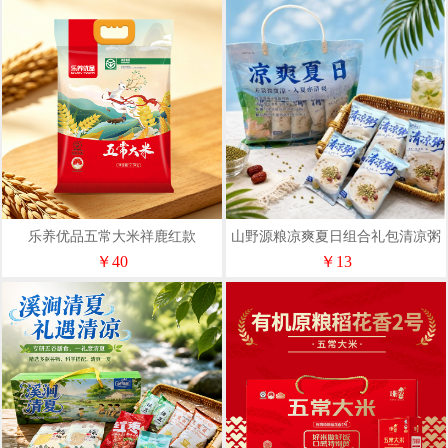
乐养优品五常大米祥鹿红款
山野源粮凉爽夏日组合礼包清凉粥
2.5KG（单层真空）
￥40
￥13