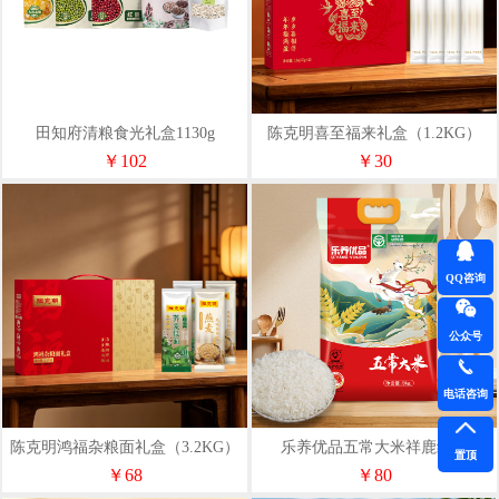
田知府清粮食光礼盒1130g
陈克明喜至福来礼盒（1.2KG）
￥102
￥30
QQ咨询
公众号
电话咨询
陈克明鸿福杂粮面礼盒（3.2KG）
乐养优品五常大米祥鹿红款
置顶
5KG（单层真空）
￥68
￥80