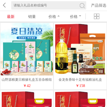
产品筛选
最新
销量
价格
价格
山野源粮夏日粮缘礼盒五谷杂粮组
金龙鱼香味十足有福粮油礼盒
合绿豆冰糖红枣清凉粥礼包
￥42
￥158