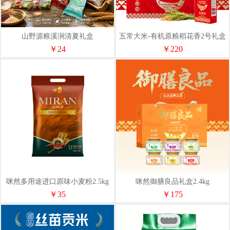
山野源粮溪涧清夏礼盒
五常大米-有机原粮稻花香2号礼盒
5kg
￥24
￥220
咪然多用途进口原味小麦粉2.5kg
咪然御膳良品礼盒2.4kg
￥35
￥175