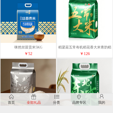
咪然丝苗贡米5KG
稻梁菽五常有机稻花香大米青韵稻
香袋装
￥52
￥126
首页
全部礼品
分类
品牌专区
我的