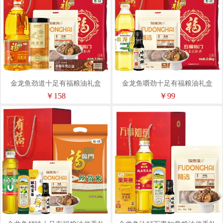
金龙鱼劲道十足有福粮油礼盒
金龙鱼嚼劲十足有福粮油礼盒
￥158
￥99