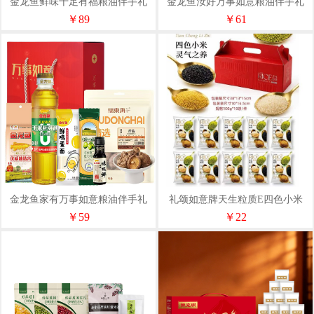
金龙鱼鲜味十足有福粮油伴手礼
金龙鱼汝好万事如意粮油伴手礼
￥89
￥61
金龙鱼家有万事如意粮油伴手礼
礼颂如意牌天生粒质E四色小米
1000克
￥59
￥22