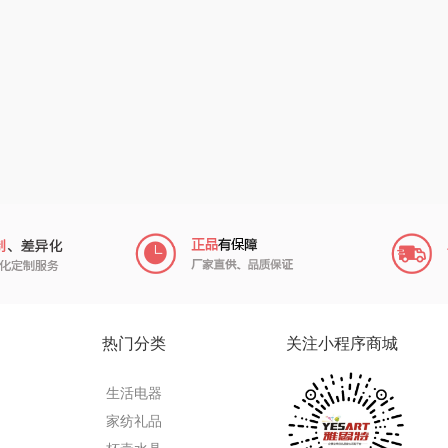
粒上皇
乐扣乐扣（小家
厨创妈咪
电）
民间造物
康巴赫（包销款）
元黍
月
瑞驰SWICKY
鲸选码头
家之礼
啄木鸟
鱼
香畴
太力
象印
施耐德
向物
来伊份
雅
苏菲
folli follie
品存
嗑西西
乐事
途雅
HYU
热门分类
关注小程序商城
菽
得一茶
田知府
吉米
生活电器
家
陈克明
翼眠
TKK
奥帝
家纺礼品