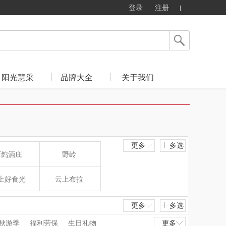
登录
注册
阳光慧采
品牌大全
关于我们
更多
多选
西鸽酒庄
野岭
上好食光
云上布拉
东方沁
绽家
更多
多选
秋游季
福利劳保
生日礼物
更多