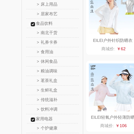
床上用品
>
居家布艺
>
ROBAM
食品饮料
富昌（定
南北干货
>
EILEI户外针织防晒衣
礼券卡券
>
江中食
（男女同款）E0908
商城价:
￥62
食用油
>
晒瑞
休闲食品
>
粮油调味
>
漫沃星
茗茶礼盒
>
山萃
生鲜礼盒
>
传统滋补
>
BTSM
饮料冲调
>
保宁
EILEI轻氧户外轻薄防
家用电器
衣E6019
商城价:
￥106
个护健康
>
雅鹿