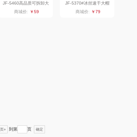
JF-5460高品质可拆卸大
JF-5370#冰丝速干大帽
帽檐防晒衣
檐防晒衣
乐心
康巴赫（锅具类）
商城价:
￥59
商城价:
￥79
三头鹰
博牌
棉芽
伊莱克斯
浦（音频类）
珍视明
乐千厨
悠米UURMI
味滋源
玺魁
喜临门
禹鸿物予
朱炳仁铜
高洁丝
到第
页
页»
确定
瓷咖什
氛围部落