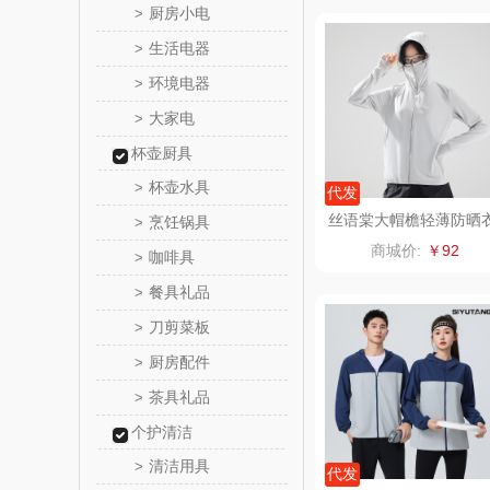
厨房小电
>
铮铭
生活电器
>
环境电器
>
千问
大家电
>
洽洽
杯壶厨具
杯壶水具
>
代发
无印良品
丝语棠大帽檐轻薄防晒
烹饪锅具
>
商城价:
￥92
咖啡具
商）
>
呼也
餐具礼品
>
丽耳
刀剪菜板
>
厨房配件
>
宏太
茶具礼品
>
欧丽薇
个护清洁
清洁用具
>
汤姆
代发