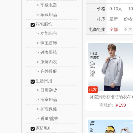
HOLOHO
车载电器
>
积分礼品
价格:
0-10元
1
车载用品
>
暖冬好物
匠心萌
排序:
最新
价格
箱包服饰
高端送礼
电商链接:
全部
不含
宝堂马氏
功能箱包
>
保险礼品
珠宝首饰
母亲节
父
>
伯纳
钟表眼镜
>
罗莱 超柔
服饰内衣
>
户外鞋服
>
百草味（代
生活日用
康宁
代发
日用杂货
>
骆驼男款标准防晒衣A1
浴室用品
>
BA18010
SWISS MIL
商城价:
￥199
护理保健
>
睿嫣
香薰/熏香
>
家纺毛巾
倍瑞