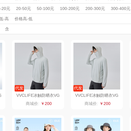
LO
途柏丽TOBERLIR
momo（杯壶）
大嘴猴（杯壶厨具
周年庆礼品
春游踏青
开学季礼品
毕业季礼品
开门红专区
伴
0-20元
20-50元
50-100元
100-200元
200-300元
300-400元
雨伞）
宠
外事出国
YOTTOY
入职礼
高颜值礼品
西屋（运动户外）
IP联名款
企业团建
非一FETANA
展会礼品
乐扣
低-高
价格高-低
开业乔迁
乡村振兴
定制案例
珠宝礼品
酒店旅游
高校礼品
含
铺子
蔬果园（代理商）
DGI
唯宝
建材礼品
政企单位
房地产礼品
汽车礼品
进店礼
情人节
亲节
儿童节
中秋节
建军节
护士节
重阳节
德
万象
元朗荣华
纽曼Newmine
纽曼
（线下款）
（
床品
三只松鼠（代理
斯凯奇SKECHER
可口可乐Coca Col
商）
S
a
理商）
LUING BOX
立白（包销款）
润本（套装）
京意之选
锦礼
阿茜娅（AGIA）
代发
代发
6
VVCLIFE冰触防晒衣VG
VVCLIFE冰触防晒衣VG
S3S200浅灰色XL码
S3S200浅灰色L码
ITARY
罗莱超柔床品
润心
奈雪茶院
商城价:
￥200
商城价:
￥200
竹盐
悦滋木
丝丽诺妃
傲
安宝笛
爱润丝婷
形象派