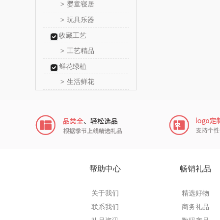
婴童寝居
>
厨邦
玩具乐器
>
收藏工艺
中华
工艺精品
>
嘉禾
鲜花绿植
生活鲜花
>
金龙
冠军
乐而
KEPO
帮助中心
畅销礼品
稻梁
关于我们
精选好物
茶马世
联系我们
商务礼品