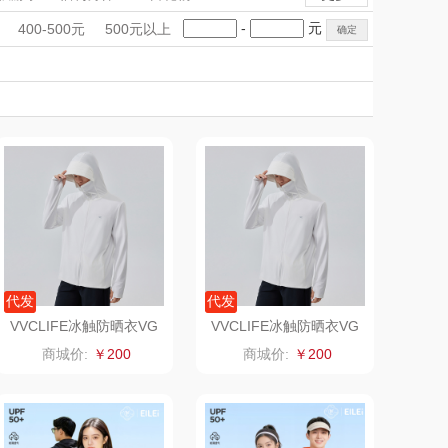
觅菓
MOVA
手礼盒
会议礼品
国潮文创
-
元
400-500元
500元以上
乐扣（家居/
科技感礼品
星巴克（杯壶/包
中国风
创意礼品
女神节
奶企礼品
银行礼品
小家电）
袋）
姑苏渔歌
纺王
七夕节
建党节
圣诞节
教师节
Newmine
佳帮手
线上款）
沃莱
十二夏天
乐班
戴可思
卓然
首佩
代发
代发
VVCLIFE冰触防晒衣VG
VVCLIFE冰触防晒衣VG
S3S200冰川白XL码
S3S200冰川白L码
奈雪的茶
克洛特
商城价:
￥200
商城价:
￥200
睿嫣润膏
锐致
花卉诗
小天鹅