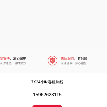
传应
陇间柒月(包销款)
高原宏
睡眠博士
PLOVER
胡姬花
（家纺）
福礼掌柜
迪士尼（数码类）
五谷磨房
她妍社
爱国者
尔木萄
NDAI（电器
莱克
7X24小时客服热线
类）
碧云泉
普沃达
15962623115
尔（包销款）
左都