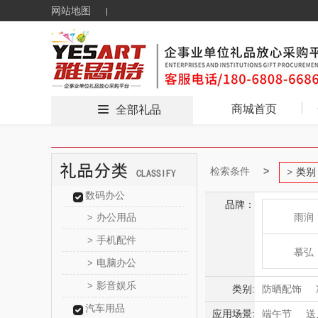
网站地图
商城首页
全部礼品
检索条件
类别
数码办公
品牌：
办公用品
雨润
>
手机配件
>
慕弘
电脑办公
>
影音娱乐
>
片仔
类别:
防晒配饰
汽车用品
应用场景:
端午节
送