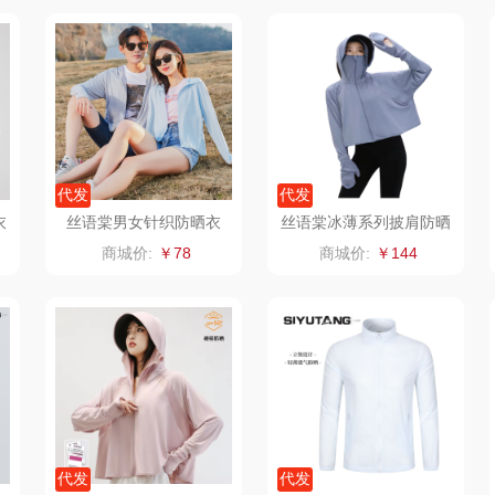
臻牧
真不二
富安娜（包销款
西屋
1）
杜邦（餐具类）
洁丽雅（包销款）
云栖桦田
奥克斯
五丰黎红
小胖爪
代发
代发
（代理
味滋源（品牌方）
立时olayks
银小燕
衣
丝语棠男女针织防晒衣
丝语棠冰薄系列披肩防晒
服（斗篷款02）
商城价:
￥78
商城价:
￥144
梦洁
泉尔思
润培
三胖蛋
奈斯派索
小度
索爱
都乐Dole
邻家饭香
赫兰希
兰
易路达
天琴
朗赫
逊
皮尔卡丹（皮具
傲胜OSIM
360
代发
代发