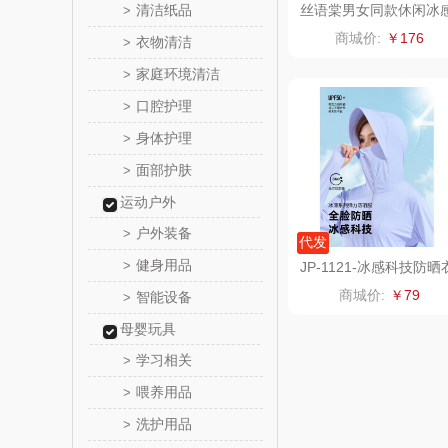
清洁纸品
丝语棠男女同款休闲冰
>
防晒衣
锡品
商城价:
￥176
衣物清洁
>
家庭环境清洁
>
悦湘
口腔护理
>
keep
身体护理
>
面部护肤
>
绿鼻
运动户外
康恩
户外装备
>
代发
健身用品
>
JP-1121-冰感科技防晒
富安娜（包
商城价:
￥79
智能设备
>
半亩
母婴玩具
学习相关
>
艾可
喂养用品
>
洗护用品
>
护舒