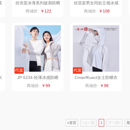
感
丝语棠冰薄系列披肩防晒
丝语棠男女同款立领冰感
服（斗篷款01
防晒衣
类）
源
狮峰
温仑山（电器类）
洁丽雅（代理商）
商城价:
￥122
商城价:
￥108
湖
万华茶林
澜沧古茶
海尔
kaco
吉潮瑞鲜
飞利浦新安怡
子
乐扣乐扣（箱包杯
海信
乐美雅（餐具类）
飞利
壶）
贝
WENGER/威戈
Alluflon阿路弗仑
爱仕达
代发
代发
衣
JP-5234-轻薄冰感防晒
CmierfKuect女士防晒衣
销款）
冈州故事
福临门
卜珂
衣
CK-FS2202
商城价:
￥99
商城价:
￥98
川
双立人
北欧沃朗
郎氏达
熊
万益蓝
正负零
七匹狼
«首页
<上一页
1
下一页>
尾
宝
顺然
信科
南方寝饰