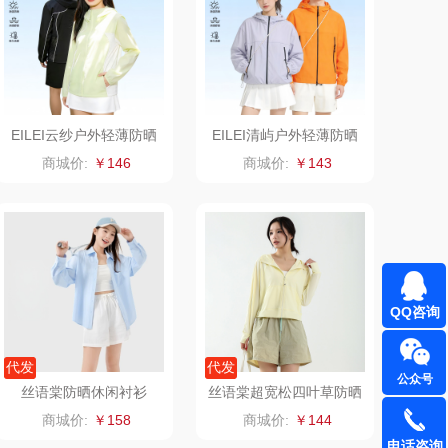
（定制款）
洁玉（定制款）
周六福
江中猴姑
EILEI云纱户外轻薄防晒
EILEI清屿户外轻薄防晒
尔（代理商）
九阳（代理商）
衣E6801
衣E658
商城价:
￥146
商城价:
￥143
骆驼
VVC
溪河桃酥
中茶
汉美驰
梦洁家纺
QQ咨询
先科
德菲摩尔
代发
代发
公众号
（套装类）
浪莎
丝语棠防晒休闲衬衫
丝语棠超宽松四叶草防晒
衣
商城价:
￥158
商城价:
￥144
（包销款）
雅莉格丝
电话咨询