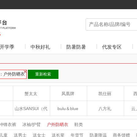
开学季
中秋好礼
防暑防暑
代发专区
：户外防晒衣
重新检索
蟹太太
凤凰牌
凯仕丽
山水SANSUI（代
bulu＆blue
八方礼
云
理商）
癀
山本
新秀丽
夏普SHARP
冲锋衣裤
冰袖/护臂
户外防晒衣
鞋类
儿童
送男士
送女士
送长辈
年货节
防暑降温
商务馈赠