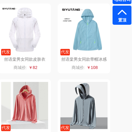
（小家电）
渝情渝礼
置顶
长寿花
百事食品
有色
可可满分
代发
代发
京荟堂
富昌
丝语棠男女同款皮肤衣
丝语棠男女同款带帽冰感
防晒衣
商城价:
￥82
商城价:
￥108
品胜
百事（饮具类）
（个护类）
创维（手表类）
丸美
几梦
果兹
西屋（风扇类）
LK
艾美特（代理商）
代发
代发