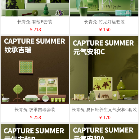
长青兔-有葫B套装
长青兔-竹见好运套装
￥218
￥150
长青兔-纹承吉瑞套装
长青兔-夏日轻养生元气安和C套装
￥258
￥170