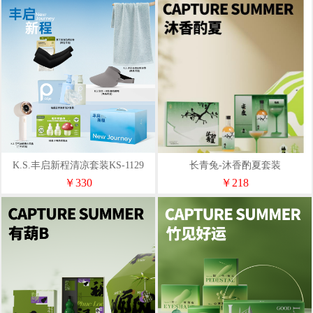
K.S.丰启新程清凉套装KS-1129
长青兔-沐香酌夏套装
￥330
￥218