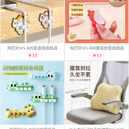
淘艺轩WS-R09蛋蛋咪固线器
淘艺轩WS-R08番茄炒蛋固线器
￥13
￥13