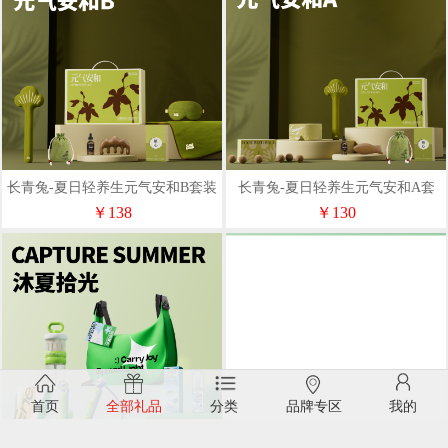
长青兔-夏日轻养生元气安和B套装
长青兔-夏日轻养生元气安和A套
装
￥138
￥130
首页
全部礼品
分类
品牌专区
我的