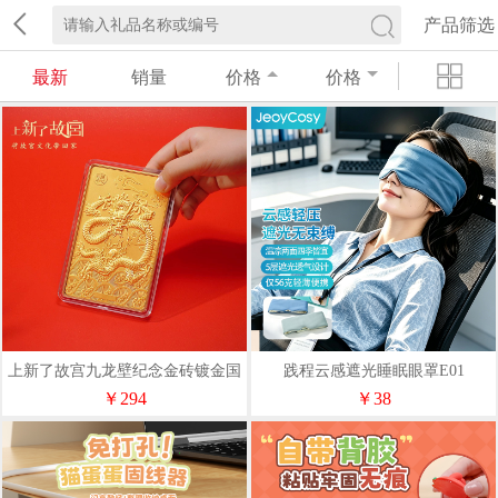
产品筛选
最新
销量
价格
价格
上新了故宫九龙壁纪念金砖镀金国
践程云感遮光睡眠眼罩E01
风经典收藏中秋伴手礼生日礼物
￥294
￥38