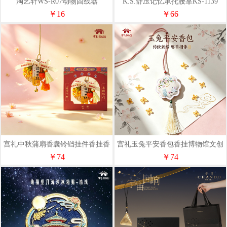
淘艺轩WS-R07动物固线器
K.S.舒压记忆承托腰靠KS-1139
￥16
￥66
宫礼中秋蒲扇香囊铃铛挂件香挂香
宫礼玉兔平安香包香挂博物馆文创
包随身佩戴礼物中秋送礼
包挂生日礼物伴手礼
￥74
￥74