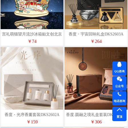
宫礼萌猫望月流沙冰箱贴文创北京
香度・宇宙回响礼盒DKS2603A
纪念品小礼物伴手礼
￥74
￥264
QQ咨询
公众号
电话咨询
香度・光序香薰套装DKS2602A
香度.圆融之境礼盒套装DKS2601A
置顶
￥159
￥306