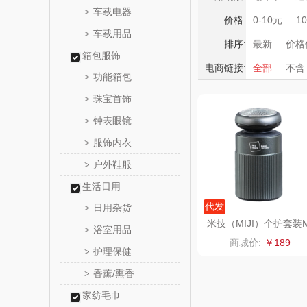
新秀
车载电器
>
护腕
肩周
积分礼品
价格:
0-10元
1
车载用品
>
暖冬好物
momo（
排序:
最新
价格
箱包服饰
高端送礼
电商链接:
全部
不含
西屋（运动
功能箱包
>
保险礼品
珠宝首饰
母亲节
父
>
DGI
钟表眼镜
>
元朗荣
服饰内衣
>
户外鞋服
>
斯凯奇SKE
生活日用
S
立白（包
代发
日用杂货
>
米技（MIJI）个护套装
浴室用品
>
01【剃须刀+鼻毛修剪
锦礼
商城价:
￥189
器】
护理保健
>
润心
香薰/熏香
>
家纺毛巾
悦滋