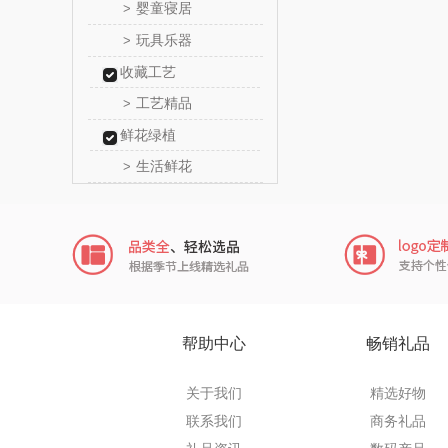
婴童寝居
>
信科
玩具乐器
>
收藏工艺
乐扣乐扣
工艺精品
>
电）
康巴赫（包
鲜花绿植
生活鲜花
>
鲸选码
太力
向物
folli foll
帮助中心
畅销礼品
乐事
关于我们
精选好物
田知
联系我们
商务礼品