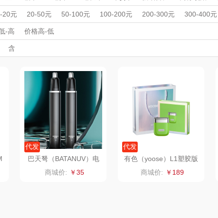
丽
夏普SHARP
东方沁
绽家
HO
按摩仪
理发器
美容器
男士剃须刀
电吹风
足浴盆/脚部护理
周年庆礼品
春游踏青
开学季礼品
毕业季礼品
开门红专区
伴
0-20元
20-50元
50-100元
100-200元
200-300元
300-400元
杯壶）
外事出国
大嘴猴（杯壶厨具
入职礼
高颜值礼品
觅菓
IP联名款
企业团建
MOVA
展会礼品
低-高
价格高-低
开业乔迁
乡村振兴
定制案例
珠宝礼品
酒店旅游
高校礼品
含
雨伞）
户外）
非一FETANA
乐扣乐扣（家居/
星巴克（杯壶/包
宝
建材礼品
政企单位
房地产礼品
汽车礼品
进店礼
情人节
亲节
儿童节
中秋节
建军节
护士节
重阳节
小家电）
袋）
唯宝
姑苏渔歌
纺王
华
纽曼Newmine
纽曼Newmine
佳帮手
罗莱
（线下款）
（线上款）
CHER
可口可乐Coca Col
沃莱
十二夏天
百草
a
销款）
润本（套装）
乐班
戴可思
代发
代发
M
巴天弩（BATANUV）电
有色（yoose）L1塑胶版
动鼻毛修剪器BTN-RY02
电动剃毛器
阿茜娅（AGIA）
卓然
首佩
SWISS
商城价:
￥35
商城价:
￥189
23
奈雪茶院
奈雪的茶
克洛特
木
丝丽诺妃
睿嫣润膏
锐致