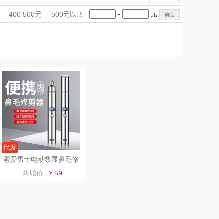
LOHOLO
途柏丽TOBERLIR
电子秤/体脂秤
手礼盒
会议礼品
国潮文创
-
元
400-500元
500元以上
匠心萌宠
科技感礼品
中国风
YOTTOY
创意礼品
女神节
奶企礼品
银行礼品
堂马氏铺子
蔬果园（代理商）
七夕节
建党节
圣诞节
教师节
伯纳德
万象
 超柔床品
三只松鼠（代理
商）
味（代理商）
LUING BOX
康宁
京意之选
代发
索爱男士电动数显鼻毛修
剪器A15
 MILITARY
罗莱超柔床品
商城价:
￥59
睿嫣
竹盐
倍瑞傲
安宝笛