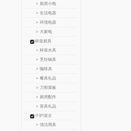
厨房小电
>
味滋源（包
生活电器
>
环境电器
>
真不
大家电
>
洁丽雅（包
杯壶厨具
杯壶水具
>
五丰黎
烹饪锅具
>
咖啡具
>
立时olay
餐具礼品
>
泉尔
刀剪菜板
>
厨房配件
>
奈斯派
茶具礼品
>
邻家饭
个护清洁
清洁用具
>
天琴