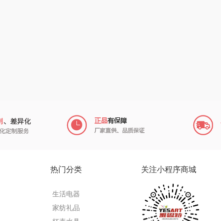
南方寝饰
瓷咖什
氛围部落
（小家
厨创妈咪
传应
陇间柒月(包销款)
销款）
元黍
高原宏
睡眠博士
头
家之礼
啄木鸟PLOVER
胡姬花
（家纺）
象印
福礼掌柜
迪士尼（数码类）
来伊份
五谷磨房
她妍社
ie
品存
爱国者
尔木萄
热门分类
关注小程序商城
途雅
HYUNDAI（电器
莱克
生活电器
类）
府
吉米
碧云泉
普沃达
家纺礼品