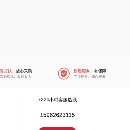
厨邦
粒上皇
中华
民间造物
嘉禾月
瑞驰SWICKY
金龙鱼
香畴
冠军
施耐德
乐而雅
苏菲
KEPO
嗑西西
7X24小时客服热线
稻梁菽
得一茶
15962623115
茶马世家
陈克明