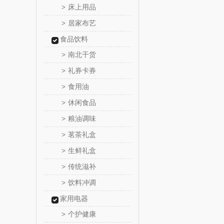
床上用品
>
居家布艺
>
爱润丝
食品饮料
罗尔
南北干货
>
礼券卡券
>
飞利
食用油
>
保卫蛋
休闲食品
>
粮油调味
>
洛克星
茗茶礼盒
>
五芳
生鲜礼盒
>
传统滋补
>
皇家粮
饮料冲调
>
尹谜
家用电器
个护健康
>
荣事达（品