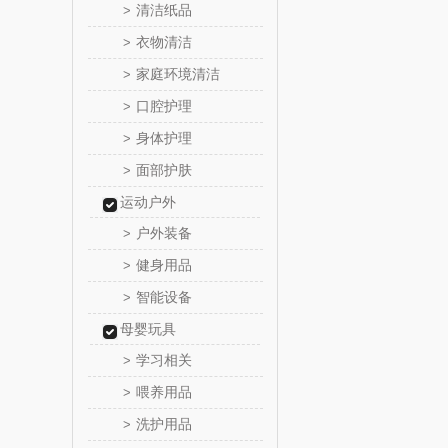
清洁纸品
>
傲胜OS
衣物清洁
>
家庭环境清洁
>
温仑山（电
口腔护理
>
澜沧古
身体护理
>
面部护肤
>
吉潮瑞
运动户外
海信
户外装备
>
健身用品
>
Alluflon
智能设备
>
福临
母婴玩具
学习相关
>
北欧沃
喂养用品
>
洗护用品
>
正负