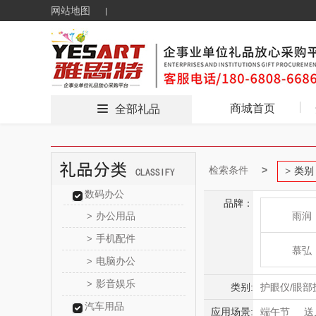
网站地图
商城首页
全部礼品
检索条件
类别
数码办公
品牌：
办公用品
雨润
>
手机配件
>
慕弘
电脑办公
>
影音娱乐
>
bulu＆bl
类别:
护眼仪/眼部
汽车用品
毛球修剪器
应用场景:
端午节
送