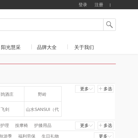
登录
注册
阳光慧采
品牌大全
关于我们
更多
多选
西鸽酒庄
野岭
飞剑
山水SANSUI（代
理商）
片仔癀
山本
部护理
按摩椅
护膝用品
更多
多选
毛修剪器
刮痧仪
按摩披肩
秋游季
福利劳保
生日礼物
更多