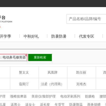
开学季
中秋好礼
防暑防暑
代发专区
：电动鼻毛修剪器
重新检索
蟹太太
凤凰牌
凯仕丽
蔻斯汀
洁柔（代理商）
克维杰
ue
八方礼
云上好食光
云上布拉
护理
颈椎按摩器
美容仪/脸部护理
电动牙刷系列
筋膜枪
腰
头部按摩器
腿部按摩器
洗手机
冲牙器
卷/直发器
电动鼻
儿童
送男士
送女士
送长辈
年货节
防暑降温
商务馈赠