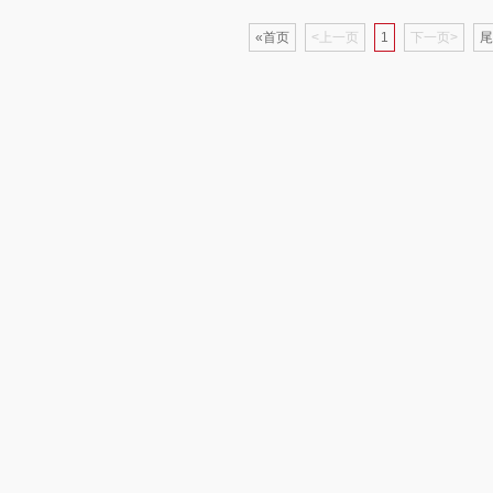
«首页
<上一页
1
下一页>
尾
婷
形象派
花卉诗
小天鹅
RO
仕
拜灭士
舒蕾（定制款）
洁玉（定制款）
富昌
浦
荣诚
周六福
江中猴姑
蛋
马克图布
苏泊尔（代理商）
九阳（代理商）
球
梵沐
骆驼
VVC
斋
立家
泸溪河桃酥
中茶
仓
干饭熊饱饱
汉美驰
梦洁家纺
金龙鱼（包销款）
先科
德菲摩尔
牌方）
得力
润本（套装类）
浪莎