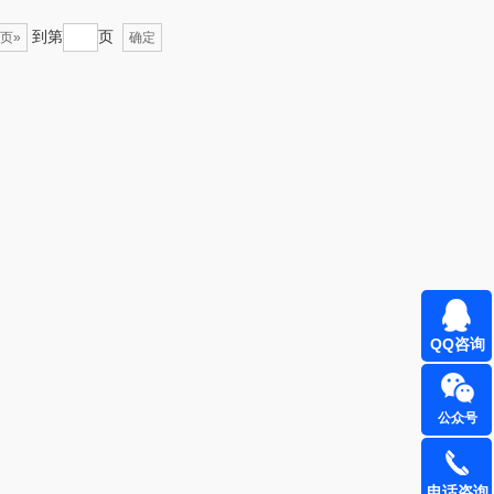
到第
页
页»
确定
BAM老板
康夫
（定制款）
爱国者（移动电
源）
江中食疗
凤凰
晒瑞
实丰文化
漫沃星系
TCL
山萃
可益康
QQ咨询
BTSM
路悠悠
公众号
保宁
伊莎贝拉
雅鹿
圣耳
电话咨询