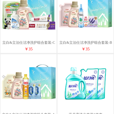
立白&立泊仕洁净洗护组合套装-C
立白&立泊仕洁净洗护组合套装-B
款570g+1080ml
款100g+1695ml
￥35
￥35