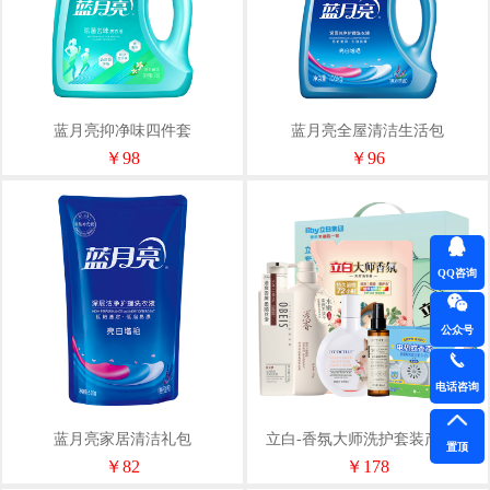
蓝月亮抑净味四件套
蓝月亮全屋清洁生活包
￥98
￥96
QQ咨询
公众号
电话咨询
蓝月亮家居清洁礼包
立白-香氛大师洗护套装产品型
置顶
号：LXH-6016
￥82
￥178