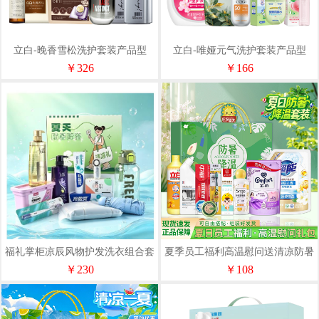
立白-晚香雪松洗护套装产品型
立白-唯娅元气洗护套装产品型
号：LXH-6012
号：LXH-6011
￥326
￥166
福礼掌柜凉辰风物护发洗衣组合套
夏季员工福利高温慰问送清凉防暑
装
降温洗护套装礼盒实用活动礼品
￥230
￥108