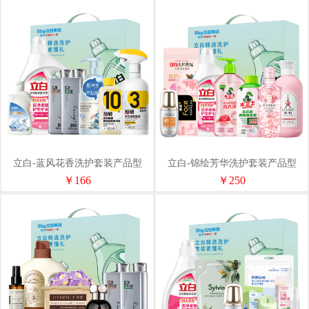
立白-蓝风花香洗护套装产品型
立白-锦绘芳华洗护套装产品型
号：LXH-6015
号：LXH-6013
￥166
￥250