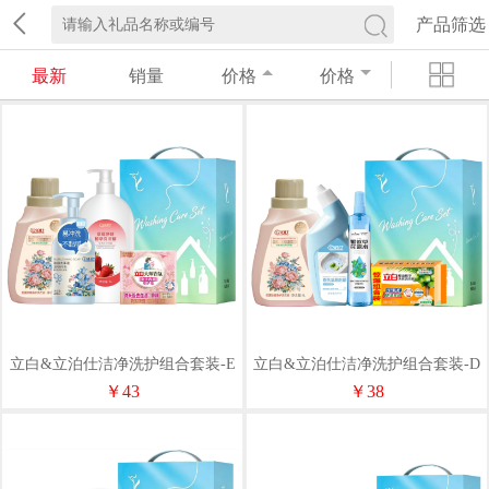
产品筛选
最新
销量
价格
价格
立白&立泊仕洁净洗护组合套装-E
立白&立泊仕洁净洗护组合套装-D
款102g+2400ml
款101g+1695ml
￥43
￥38