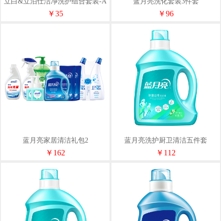
立白&立泊仕洁净洗护组合套装-A
蓝月亮洗化套装3件套
款508g+1500ml
￥35
￥96
蓝月亮家居清洁礼包2
蓝月亮洗护厨卫清洁五件套
￥162
￥112