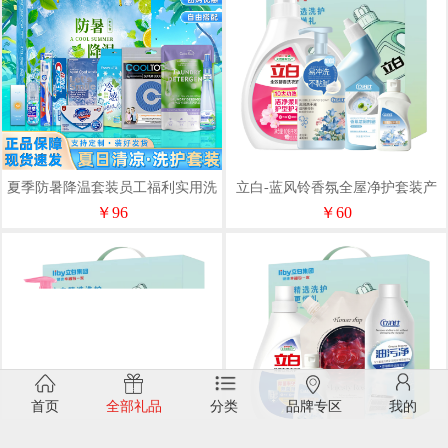
夏季防暑降温套装员工福利实用洗
立白-蓝风铃香氛全屋净护套装​产
护用品企业慰问节日活动清凉礼盒
品型号：LXH-2693
￥96
￥60
首页
全部礼品
分类
品牌专区
我的