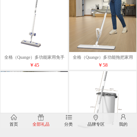
全格（Quange）多功能家用免手
全格（Quange）多功能拖把家用
洗拖把QJ031301
免手洗拖把QJ031202
￥45
￥58
首页
全部礼品
分类
品牌专区
我的