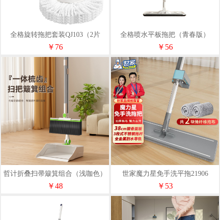
全格旋转拖把套装QJ103（2片
全格喷水平板拖把（青春版）
装）
QJ030501
￥76
￥56
哲计折叠扫帚簸箕组合（浅咖色）
世家魔力星免手洗平拖21906
Z-TS72069A
￥48
￥53