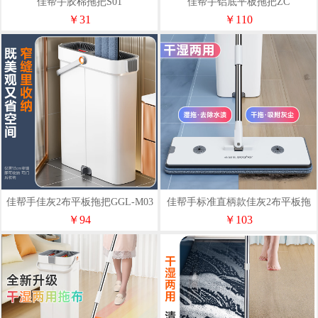
佳帮手胶棉拖把S01
佳帮手铝底平板拖把ZC
￥31
￥110
佳帮手佳灰2布平板拖把GGL-M03
佳帮手标准直柄款佳灰2布平板拖
把GGL-M03
￥94
￥103