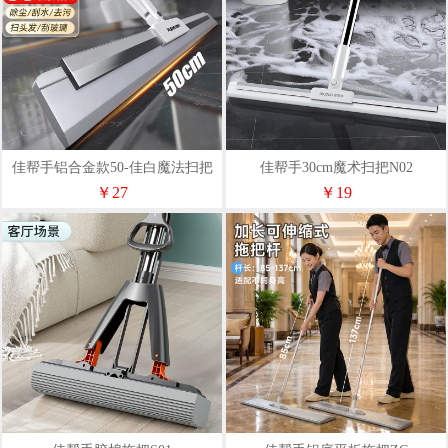
佳帮手铝合金款50-佳白魔法扫把
佳帮手30cm魔术扫把N02
N02
￥27
￥19