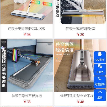
佳帮手平板拖把GGL-M02
佳帮手魔法扫把N02
￥98
￥20
QQ咨询
公众号
电话咨询
佳帮手彩虹平板拖把
佳帮手彩虹铝合金平板拖把
置顶
￥35
￥48