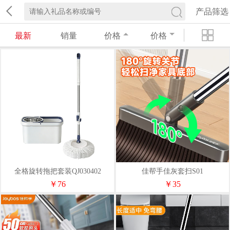
产品筛选
最新
销量
价格
价格
全格旋转拖把套装QJ030402
佳帮手佳灰套扫S01
￥76
￥35