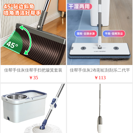
佳帮手佳灰佳帮手扫把簸箕套装
佳帮手佳灰2布彩虹刮刮乐二代平
S01
板拖把套装M02
￥35
￥113