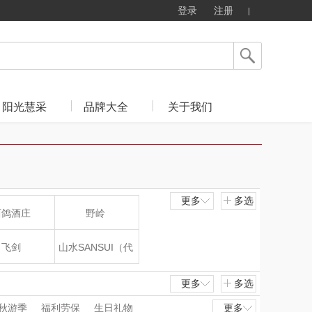
登录
注册
阳光慧采
品牌大全
关于我们
更多
多选
西鸽酒庄
野岭
飞剑
山水SANSUI（代
理商）
片仔癀
山本
更多
多选
秋游季
福利劳保
生日礼物
更多