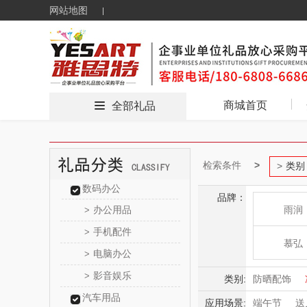
网站地图
商城首页
全部礼品
检索条件
类别
数码办公
品牌：
办公用品
雨润
>
手机配件
>
慕弘
电脑办公
>
影音娱乐
>
bulu＆bl
类别:
防晒配饰
汽车用品
应用场景:
端午节
送