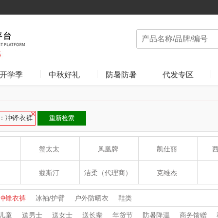
开学季
中秋好礼
防暑防暑
代发专区
：冲锋衣裤
重新检索
蟹太太
凤凰牌
凯仕丽
蔻斯汀
洁柔（代理商）
克维杰
ue
八方礼
云上好食光
云上布拉
冲锋衣裤
冰袖/护臂
户外防晒衣
鞋类
儿童
送男士
送女士
送长辈
年货节
防暑降温
商务馈赠