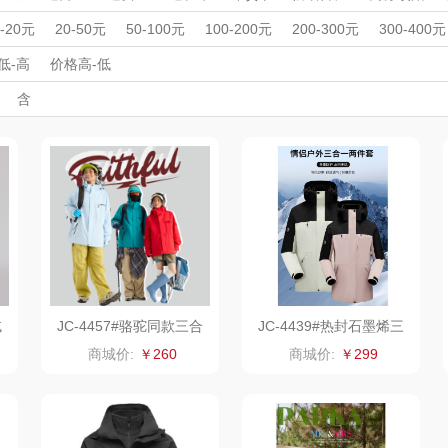
丽
夏普SHARP
东方沁
绽家
HO
周年庆礼品
春游踏青
开学季礼品
毕业季礼品
开门红专区
伴
0-20元
20-50元
50-100元
100-200元
200-300元
300-400元
杯壶）
外事出国
大嘴猴（杯壶厨具
入职礼
高颜值礼品
觅菓
IP联名款
企业团建
MOVA
展会礼品
低-高
价格高-低
开业乔迁
乡村振兴
定制案例
珠宝礼品
酒店旅游
高校礼品
含
雨伞）
户外）
非一FETANA
乐扣乐扣（家居/
星巴克（杯壶/包
宝
建材礼品
政企单位
房地产礼品
汽车礼品
进店礼
情人节
亲节
儿童节
中秋节
建军节
护士节
重阳节
小家电）
袋）
唯宝
姑苏渔歌
纺王
华
纽曼Newmine
纽曼Newmine
佳帮手
罗莱
（线下款）
（线上款）
CHER
可口可乐Coca Col
沃莱
十二夏天
百草
a
销款）
润本（套装）
乐班
戴可思
绒
JC-4457#骆驼同款三合
JC-4439#热封石墨烯三
一冲锋衣
合一冲锋衣
阿茜娅（AGIA）
卓然
首佩
SWISS
商城价:
￥260
商城价:
￥299
奈雪茶院
奈雪的茶
克洛特
木
丝丽诺妃
睿嫣润膏
锐致