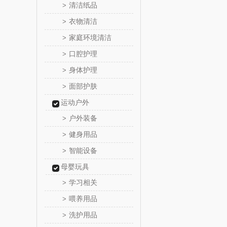
清洁纸品
>
傲胜OS
衣物清洁
>
家庭环境清洁
>
温仑山（电
口腔护理
>
澜沧古
身体护理
>
面部护肤
>
吉潮瑞
运动户外
海信
户外装备
>
健身用品
>
Alluflon
智能设备
>
福临
母婴玩具
学习相关
>
北欧沃
喂养用品
>
洗护用品
>
正负