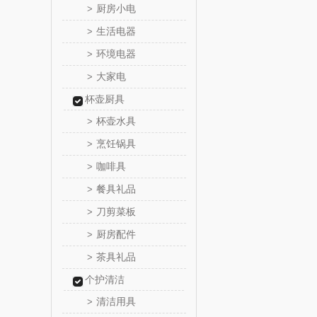
厨房小电
>
味滋源（包
生活电器
>
环境电器
>
真不
大家电
>
洁丽雅（包
杯壶厨具
杯壶水具
>
五丰黎
烹饪锅具
>
咖啡具
>
立时olay
餐具礼品
>
泉尔
刀剪菜板
>
厨房配件
>
奈斯派
茶具礼品
>
邻家饭
个护清洁
清洁用具
>
天琴