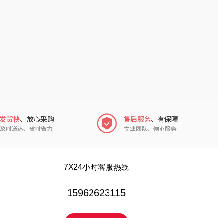
厨邦
粒上皇
中华
民间造物
嘉禾月
瑞驰SWICKY
金龙鱼
香畴
冠军
施耐德
乐而雅
苏菲
KEPO
嗑西西
7X24小时客服热线
稻梁菽
得一茶
15962623115
茶马世家
陈克明