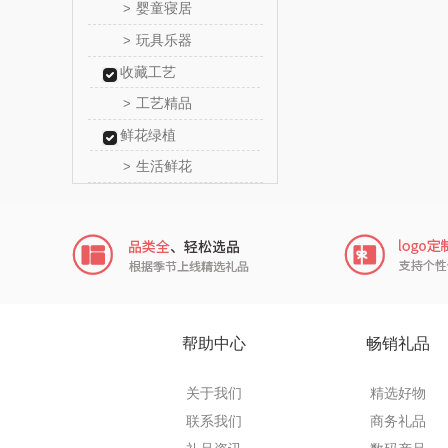
婴童寝居
>
信科
玩具乐器
>
收藏工艺
乐扣乐扣
工艺精品
>
电）
康巴赫（包
鲜花绿植
生活鲜花
>
鲸选码
太力
向物
folli foll
帮助中心
畅销礼品
乐事
关于我们
精选好物
田知
联系我们
商务礼品