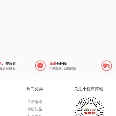
南方寝饰
瓷咖什
氛围部落
（小家
厨创妈咪
传应
陇间柒月(包销款)
销款）
元黍
高原宏
睡眠博士
头
家之礼
啄木鸟PLOVER
胡姬花
（家纺）
象印
福礼掌柜
迪士尼（数码类）
来伊份
五谷磨房
她妍社
ie
品存
爱国者
尔木萄
热门分类
关注小程序商城
途雅
HYUNDAI（电器
莱克
生活电器
类）
府
吉米
碧云泉
普沃达
家纺礼品