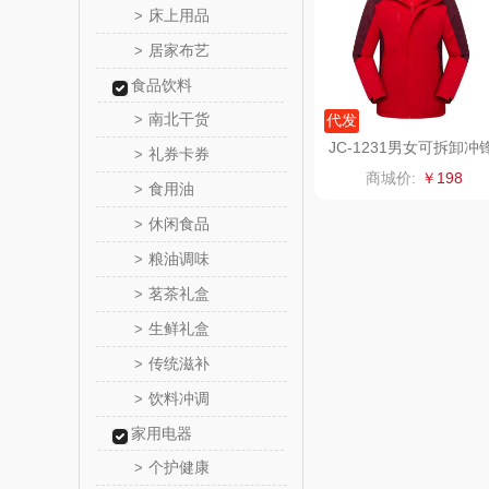
床上用品
>
居家布艺
>
爱润丝
食品饮料
罗尔
南北干货
>
代发
JC-1231男女可拆卸冲
礼券卡券
>
飞利
衣
商城价:
￥198
食用油
>
保卫蛋
休闲食品
>
粮油调味
>
洛克星
茗茶礼盒
>
五芳
生鲜礼盒
>
传统滋补
>
皇家粮
饮料冲调
>
尹谜
家用电器
个护健康
>
荣事达（品