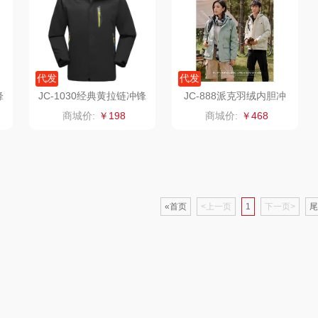
婷
形象派
花卉诗
小天鹅
RO
仕
拜灭士
舒蕾（定制款）
洁玉（定制款）
富昌
代发
代发
锋
JC-1030经典黄拉链冲锋
JC-888派克羽绒内胆冲
浦
荣诚
周六福
江中猴姑
衣
锋衣
商城价:
￥198
商城价:
￥468
蛋
马克图布
苏泊尔（代理商）
九阳（代理商）
球
梵沐
骆驼
VVC
斋
立家
泸溪河桃酥
«首页
<上一页
中茶
1
下一页>
尾
仓
干饭熊饱饱
汉美驰
梦洁家纺
金龙鱼（包销款）
先科
德菲摩尔
牌方）
得力
润本（套装类）
浪莎