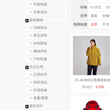
新秀
车载电器
>
积分礼品
价格:
0-10元
1
车载用品
>
暖冬好物
momo（
排序:
最新
价格
箱包服饰
高端送礼
电商链接:
全部
不含
西屋（运动
功能箱包
>
保险礼品
珠宝首饰
母亲节
父
>
DGI
钟表眼镜
>
元朗荣
服饰内衣
>
户外鞋服
>
斯凯奇SKE
生活日用
S
立白（包
日用杂货
>
JC-4438#石墨烯摇粒
浴室用品
>
三合一冲锋衣
锦礼
商城价:
￥220
护理保健
>
润心
香薰/熏香
>
家纺毛巾
悦滋