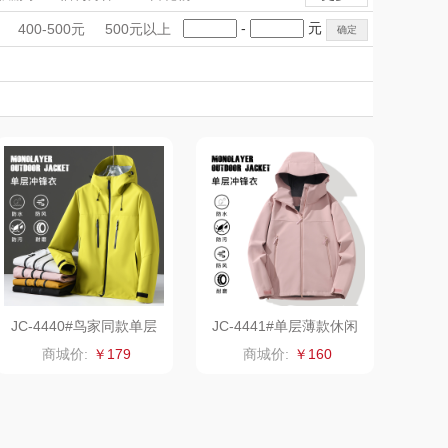
LOHOLO
途柏丽TOBERLIR
手礼盒
会议礼品
国潮文创
-
元
400-500元
500元以上
匠心萌宠
科技感礼品
中国风
YOTTOY
创意礼品
女神节
奶企礼品
银行礼品
堂马氏铺子
蔬果园（代理商）
七夕节
建党节
圣诞节
教师节
伯纳德
万象
 超柔床品
三只松鼠（代理
商）
味（代理商）
LUING BOX
康宁
京意之选
JC-4440#鸟家同款单层
JC-4441#单层薄款休闲
薄款休闲连帽冲锋衣
连帽冲锋衣
 MILITARY
罗莱超柔床品
商城价:
￥179
商城价:
￥160
睿嫣
竹盐
倍瑞傲
安宝笛