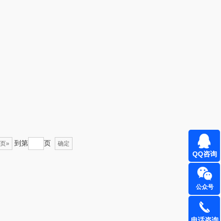
BAM老板
康夫
（定制款）
爱国者（移动电
源）
江中食疗
凤凰
晒瑞
实丰文化
漫沃星系
TCL
到第
页
页»
山萃
可益康
确定
QQ咨询
BTSM
路悠悠
公众号
保宁
伊莎贝拉
雅鹿
圣耳
电话咨询