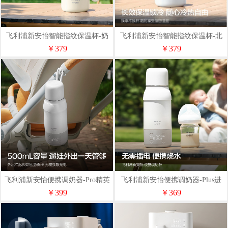
飞利浦新安怡智能指纹保温杯-奶
飞利浦新安怡智能指纹保温杯-北
酪白（Y-ZWS02A）
极白（Y-ZWS02）
￥379
￥379
飞利浦新安怡便携调奶器-Pro精英
飞利浦新安怡便携调奶器-Plus进
版（Y-HT17）
阶版（Y-HT16）
￥399
￥369