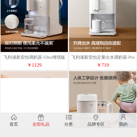
飞利浦新安怡调奶器-Ultra增强版
飞利浦新安怡定量出水调奶器-Pro
（Y-HT15C）
精英版（Y-HT15A）
￥1129
￥719
首页
全部礼品
分类
品牌专区
我的