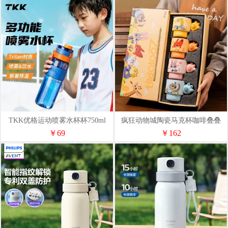
TKK优格运动喷雾水杯杯750ml
疯狂动物城陶瓷马克杯咖啡叠叠
杯、握趣杯4个【礼盒装】9936
￥69
￥162