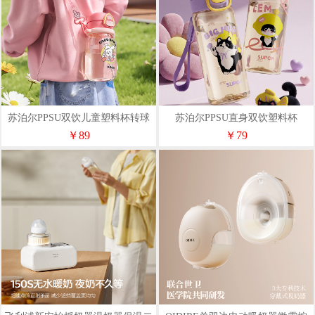
苏泊尔PPSU双饮儿童塑料杯转球
苏泊尔PPSU直身双饮塑料杯
小熊
￥89
￥79