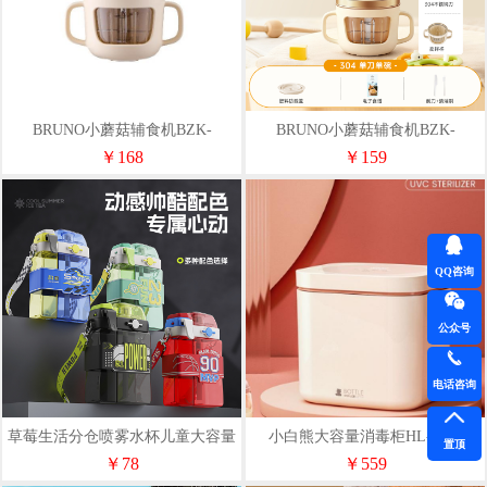
BRUNO小蘑菇辅食机BZK-
BRUNO小蘑菇辅食机BZK-
FSJ8LB01
FSJ8SB01
￥168
￥159
QQ咨询
公众号
电话咨询
草莓生活分仓喷雾水杯儿童大容量
小白熊大容量消毒柜HL-2006
置顶
tritan女生高颜值吸管杯
￥78
￥559