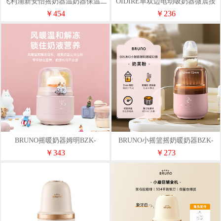
飞利浦新安怡摇奶器温奶器保温二
OIDIRE单双边电动吸奶器微震按
合一Y-YN03
摩ODI-XN16
￥454
￥236
BRUNO摇暖奶器姆明BZK-
BRUNO小摇篮摇奶暖奶器BZK-
YNQ1WH01-MOOMIN
YNQ1WH01
￥343
￥273