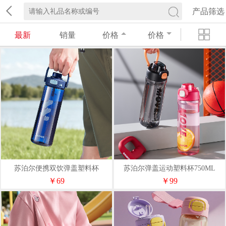
产品筛选
最新
销量
价格
价格
苏泊尔便携双饮弹盖塑料杯
苏泊尔弹盖运动塑料杯750ML
￥69
￥99