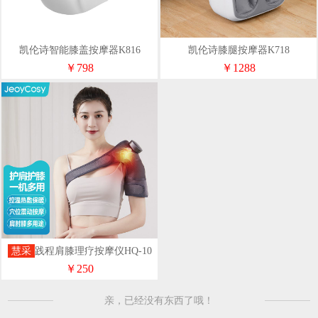
凯伦诗智能膝盖按摩器K816
凯伦诗膝腿按摩器K718
￥798
￥1288
慧采
践程肩膝理疗按摩仪HQ-10
￥250
亲，已经没有东西了哦！