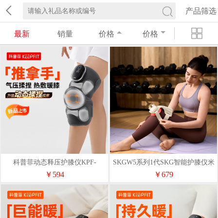
产品筛选
最新
销量
价格
价格
科普菲动态释压护膝仪KPF-
SKGW5系列1代SKG智能护膝仪米
knee16S
金色豪华款
￥594
￥679