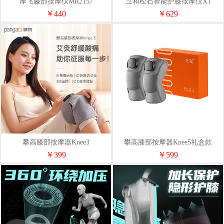
摩飞膝部按摩仪MR2157
三和松石智能护膝按摩仪X1
￥440
￥629
攀高膝部按摩器Knee3
攀高膝部按摩器Knee5礼盒款
￥399
￥599