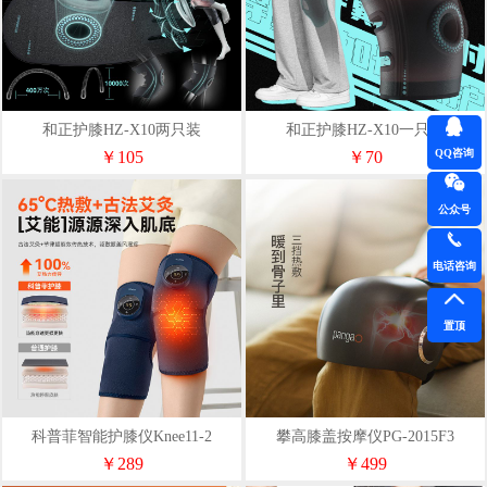
和正护膝HZ-X10两只装
和正护膝HZ-X10一只装
QQ咨询
￥105
￥70
公众号
电话咨询
置顶
科普菲智能护膝仪Knee11-2
攀高膝盖按摩仪PG-2015F3
￥289
￥499