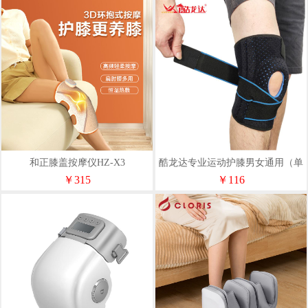
和正膝盖按摩仪HZ-X3
酷龙达专业运动护膝男女通用（单
只）CLD-JS01
￥315
￥116